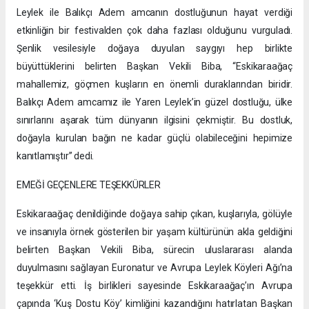
Leylek ile Balıkçı Adem amcanın dostluğunun hayat verdiği
etkinliğin bir festivalden çok daha fazlası olduğunu vurguladı.
Şenlik vesilesiyle doğaya duyulan saygıyı hep birlikte
büyüttüklerini belirten Başkan Vekili Biba, “Eskikaraağaç
mahallemiz, göçmen kuşların en önemli duraklarından biridir.
Balıkçı Adem amcamız ile Yaren Leylek’in güzel dostluğu, ülke
sınırlarını aşarak tüm dünyanın ilgisini çekmiştir. Bu dostluk,
doğayla kurulan bağın ne kadar güçlü olabileceğini hepimize
kanıtlamıştır” dedi.
EMEĞİ GEÇENLERE TEŞEKKÜRLER
Eskikaraağaç denildiğinde doğaya sahip çıkan, kuşlarıyla, gölüyle
ve insanıyla örnek gösterilen bir yaşam kültürünün akla geldiğini
belirten Başkan Vekili Biba, sürecin uluslararası alanda
duyulmasını sağlayan Euronatur ve Avrupa Leylek Köyleri Ağı’na
teşekkür etti. İş birlikleri sayesinde Eskikaraağaç’ın Avrupa
çapında ‘Kuş Dostu Köy’ kimliğini kazandığını hatırlatan Başkan