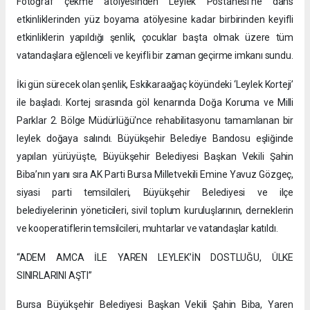
Fotoğraf çekme atölyesinden Leylek Postanesi’ne dans
etkinliklerinden yüz boyama atölyesine kadar birbirinden keyifli
etkinliklerin yapıldığı şenlik, çocuklar başta olmak üzere tüm
vatandaşlara eğlenceli ve keyifli bir zaman geçirme imkanı sundu.
İki gün sürecek olan şenlik, Eskikaraağaç köyündeki ‘Leylek Korteji’
ile başladı. Kortej sırasında göl kenarında Doğa Koruma ve Milli
Parklar 2. Bölge Müdürlüğü'nce rehabilitasyonu tamamlanan bir
leylek doğaya salındı. Büyükşehir Belediye Bandosu eşliğinde
yapılan yürüyüşte, Büyükşehir Belediyesi Başkan Vekili Şahin
Biba’nın yanı sıra AK Parti Bursa Milletvekili Emine Yavuz Gözgeç,
siyasi parti temsilcileri, Büyükşehir Belediyesi ve ilçe
belediyelerinin yöneticileri, sivil toplum kuruluşlarının, derneklerin
ve kooperatiflerin temsilcileri, muhtarlar ve vatandaşlar katıldı.
“ADEM AMCA İLE YAREN LEYLEK’İN DOSTLUĞU, ÜLKE
SINIRLARINI AŞTI”
Bursa Büyükşehir Belediyesi Başkan Vekili Şahin Biba, Yaren