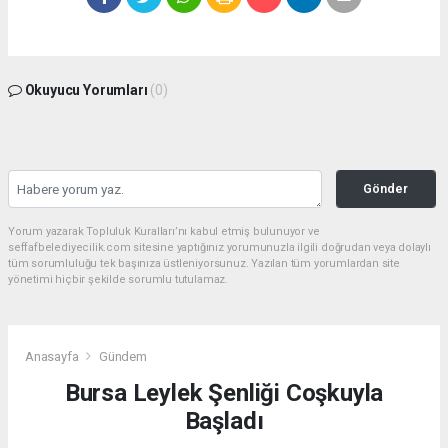
Okuyucu Yorumları
(0)
Gönder
Yorum yazarak Topluluk Kuralları’nı kabul etmiş bulunuyor ve
seffafbelediyecilik.com sitesine yaptığınız yorumunuzla ilgili doğrudan veya dolaylı
tüm sorumluluğu tek başınıza üstleniyorsunuz. Yazılan tüm yorumlardan site
yönetimi hiçbir şekilde sorumlu tutulamaz.
Anasayfa
Gündem
Bursa Leylek Şenliği Coşkuyla
Başladı