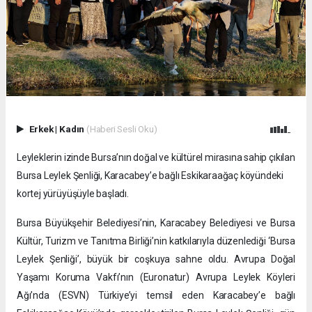
Erkek
|
Kadın
(Haberi Sesli Oku)
Leyleklerin izinde Bursa’nın doğal ve kültürel mirasına sahip çıkılan
Bursa Leylek Şenliği, Karacabey’e bağlı Eskikaraağaç köyündeki
kortej yürüyüşüyle başladı.
Bursa Büyükşehir Belediyesi’nin, Karacabey Belediyesi ve Bursa
Kültür, Turizm ve Tanıtma Birliği’nin katkılarıyla düzenlediği ‘Bursa
Leylek Şenliği’, büyük bir coşkuya sahne oldu. Avrupa Doğal
Yaşamı Koruma Vakfı’nın (Euronatur) Avrupa Leylek Köyleri
Ağı’nda (ESVN) Türkiye’yi temsil eden Karacabey’e bağlı