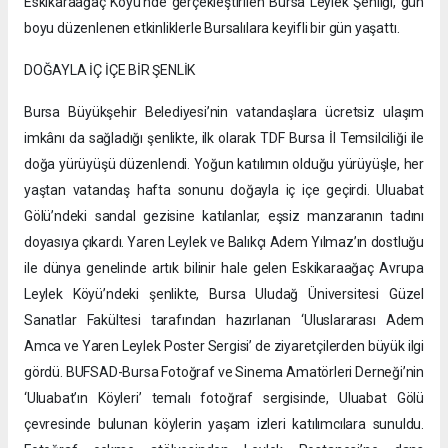
Eskikaraağaç Köyü’nde gerçekleştirilen Bursa Leylek Şenliği, gün
boyu düzenlenen etkinliklerle Bursalılara keyifli bir gün yaşattı.
DOĞAYLA İÇ İÇE BİR ŞENLİK
Bursa Büyükşehir Belediyesi’nin vatandaşlara ücretsiz ulaşım
imkânı da sağladığı şenlikte, ilk olarak TDF Bursa İl Temsilciliği ile
doğa yürüyüşü düzenlendi. Yoğun katılımın olduğu yürüyüşle, her
yaştan vatandaş hafta sonunu doğayla iç içe geçirdi. Uluabat
Gölü’ndeki sandal gezisine katılanlar, eşsiz manzaranın tadını
doyasıya çıkardı. Yaren Leylek ve Balıkçı Adem Yılmaz’ın dostluğu
ile dünya genelinde artık bilinir hale gelen Eskikaraağaç Avrupa
Leylek Köyü’ndeki şenlikte, Bursa Uludağ Üniversitesi Güzel
Sanatlar Fakültesi tarafından hazırlanan ‘Uluslararası Adem
Amca ve Yaren Leylek Poster Sergisi’ de ziyaretçilerden büyük ilgi
gördü. BUFSAD-Bursa Fotoğraf ve Sinema Amatörleri Derneği’nin
‘Uluabat’ın Köyleri’ temalı fotoğraf sergisinde, Uluabat Gölü
çevresinde bulunan köylerin yaşam izleri katılımcılara sunuldu.