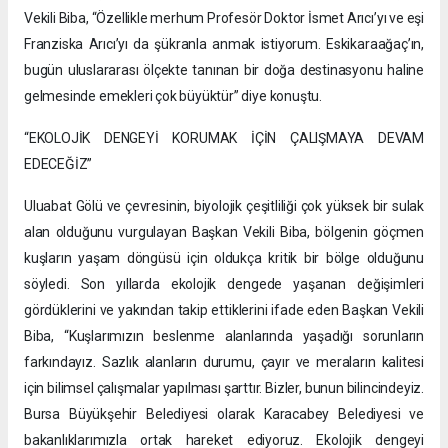
Vekili Biba, “Özellikle merhum Profesör Doktor İsmet Arıcı’yı ve eşi
Franziska Arıcı’yı da şükranla anmak istiyorum. Eskikaraağaç’ın,
bugün uluslararası ölçekte tanınan bir doğa destinasyonu haline
gelmesinde emekleri çok büyüktür” diye konuştu.
“EKOLOJİK DENGEYİ KORUMAK İÇİN ÇALIŞMAYA DEVAM
EDECEĞİZ”
Uluabat Gölü ve çevresinin, biyolojik çeşitliliği çok yüksek bir sulak
alan olduğunu vurgulayan Başkan Vekili Biba, bölgenin göçmen
kuşların yaşam döngüsü için oldukça kritik bir bölge olduğunu
söyledi. Son yıllarda ekolojik dengede yaşanan değişimleri
gördüklerini ve yakından takip ettiklerini ifade eden Başkan Vekili
Biba, “Kuşlarımızın beslenme alanlarında yaşadığı sorunların
farkındayız. Sazlık alanların durumu, çayır ve meraların kalitesi
için bilimsel çalışmalar yapılması şarttır. Bizler, bunun bilincindeyiz.
Bursa Büyükşehir Belediyesi olarak Karacabey Belediyesi ve
bakanlıklarımızla ortak hareket ediyoruz. Ekolojik dengeyi