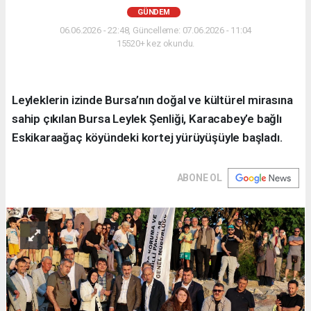
GÜNDEM
06.06.2026 - 22:48, Güncelleme: 07.06.2026 - 11:04
15520+ kez okundu.
Leyleklerin izinde Bursa’nın doğal ve kültürel mirasına
sahip çıkılan Bursa Leylek Şenliği, Karacabey’e bağlı
Eskikaraağaç köyündeki kortej yürüyüşüyle başladı.
ABONE OL