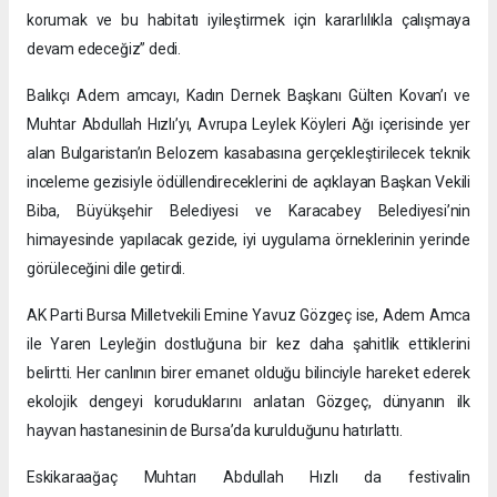
korumak ve bu habitatı iyileştirmek için kararlılıkla çalışmaya
devam edeceğiz” dedi.
Balıkçı Adem amcayı, Kadın Dernek Başkanı Gülten Kovan’ı ve
Muhtar Abdullah Hızlı’yı, Avrupa Leylek Köyleri Ağı içerisinde yer
alan Bulgaristan’ın Belozem kasabasına gerçekleştirilecek teknik
inceleme gezisiyle ödüllendireceklerini de açıklayan Başkan Vekili
Biba, Büyükşehir Belediyesi ve Karacabey Belediyesi’nin
himayesinde yapılacak gezide, iyi uygulama örneklerinin yerinde
görüleceğini dile getirdi.
AK Parti Bursa Milletvekili Emine Yavuz Gözgeç ise, Adem Amca
ile Yaren Leyleğin dostluğuna bir kez daha şahitlik ettiklerini
belirtti. Her canlının birer emanet olduğu bilinciyle hareket ederek
ekolojik dengeyi koruduklarını anlatan Gözgeç, dünyanın ilk
hayvan hastanesinin de Bursa’da kurulduğunu hatırlattı.
Eskikaraağaç Muhtarı Abdullah Hızlı da festivalin