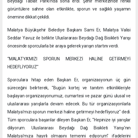
Beydağı Tabiat Parkı'nda sona erdi. Şehir merkezinde renkli
görüntülere sahne olan etkinlikte, sporun ve sağlıklı yaşamın
önemine dikkat çekildi.
Malatya Büyükşehir Belediye Başkanı Sami Er, Malatya Valisi
Seddar Yavuz ile birlikte Uluslararası Beydağı Dağ Bisikleti Yarışı
öncesinde sporcularla bir araya gelerek yarışın startını verdi.
“MALATYA'MIZI SPORUN MERKEZİ HALİNE GETİRMEYİ
HEDEFLİYORUZ"
Sporculara hitap eden Başkan Er, organizasyonun üç gün
süreceğini belirterek, "Bugün kortej ve tanıtım etkinlikleriyle
başlayan organizasyonumuz, cumartesi ve pazar günü ulusal ve
uluslararası yarışlarla devam edecek. Bu tür organizasyonlarla
Malatya'mızı sporun merkezi haline getirmeyi hedefliyoruz" dedi.
Tüm sporculara başarılar dileyen Başkan Er, "Hepinize iyi yarışlar
diliyorum. Uluslararası Beydağı Dağ Bisikleti Yarışı'nın
Malatya'mıza hayırlı olmasını temenni ediyorum" ifadelerini