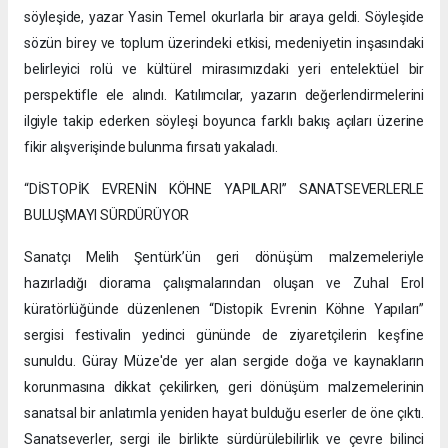
söyleşide, yazar Yasin Temel okurlarla bir araya geldi. Söyleşide
sözün birey ve toplum üzerindeki etkisi, medeniyetin inşasındaki
belirleyici rolü ve kültürel mirasımızdaki yeri entelektüel bir
perspektifle ele alındı. Katılımcılar, yazarın değerlendirmelerini
ilgiyle takip ederken söyleşi boyunca farklı bakış açıları üzerine
fikir alışverişinde bulunma fırsatı yakaladı.
“DİSTOPİK EVRENİN KÖHNE YAPILARI” SANATSEVERLERLE
BULUŞMAYI SÜRDÜRÜYOR
Sanatçı Melih Şentürk’ün geri dönüşüm malzemeleriyle
hazırladığı diorama çalışmalarından oluşan ve Zuhal Erol
küratörlüğünde düzenlenen “Distopik Evrenin Köhne Yapıları”
sergisi festivalin yedinci gününde de ziyaretçilerin keşfine
sunuldu. Güray Müze'de yer alan sergide doğa ve kaynakların
korunmasına dikkat çekilirken, geri dönüşüm malzemelerinin
sanatsal bir anlatımla yeniden hayat bulduğu eserler de öne çıktı.
Sanatseverler, sergi ile birlikte sürdürülebilirlik ve çevre bilinci