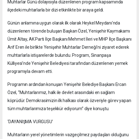
Muhtarlar Günü dolayısıyla düzenlenen program kapsamında
ilçedeki muhtarlarla bir dizi etkinlikte bir araya geldi.
Günün anlamına uygun olarak ilk olarak Heykel Meydanı’nda
düzenlenen törende buluşan Başkan Özel, Yenişehir Kaymakamı
Ümit Altay, AK Parti İlçe Başkanı Mehmet İleri ve MHP İlçe Başkanı
Arif Eren ile birlikte Yenişehir Muhtarlar Derneği’ni ziyaret ederek
muhtarlarla istişarelerde bulundu. Program, Sinanpaşa
Külliyesi’nde Yenişehir Belediyesi tarafından düzenlenen yemek
programıyla devam etti.
Programın ardından konuşan Yenişehir Belediye Başkanı Ercan
Özel, “Muhtarlarımız, halk ile devlet arasındaki en sağlam
köprüdür. Demokrasimizin ilk halkası olarak özveriyle görev yapan
tüm muhtarlarımıza teşekkür ediyorum” diye konuştu.
‘DAYANIŞMA VURGUSU’
Muhtarların yerel yönetimlerin vazgeçilmez paydaşları olduğunu