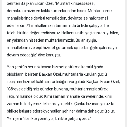
belirten Başkan Ercan Özel, “Muhtarlık müessesesi,
demokrasimizin en köklü kurumlarından biridir. Muhtarlarımız
mahallelerinde devleti temsil eden, devlette ise halkı temsil
edenlerdir. 71 mahallemizin tamamında birlikte çalışıyor, her
talebi birlikte değerlendiriyoruz. Halkımızın ihtiyaçlarını en iyi bilen,
en yakından hisseden muhtarlarımızdır. Bu anlayışla,
mahallelerimize eşit hizmet götürmek için el birliğiyle çalışmaya
devam edeceğiz” diye konuştu.
Yenişehir’in her noktasına hizmet götürme kararlılığında
olduklarını belirten Başkan Özel, muhtarlarla kurulan güçlü
iletişimin hizmet kalitesini artırdığını vurguladı. Başkan Ercan Özel,
“Göreve geldiğimiz günden bu yana, muhtarlarımızla sürekli
iletişim halinde olduk. Kimi zaman mahalle kahvelerinde, kimi
zaman belediyemizde bir araya geldik. Çünkü biz inanıyoruz ki,
birlikte istişare ederek yönetilen şehirler daima daha güçlü olur.
Yenişehir’i birlikte yönetiyor, birlikte geliştiriyoruz.”