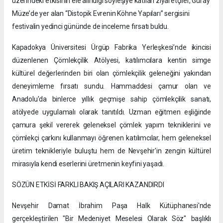
üzerindeki etkisinin ele alındığı söyleşiye katılan ziyaretçiler, Güray
Müze’de yer alan “Distopik Evrenin Köhne Yapıları” sergisini
festivalin yedinci gününde de inceleme fırsatı buldu.
Kapadokya Üniversitesi Ürgüp Fabrika Yerleşkesi’nde ikincisi
düzenlenen Çömlekçilik Atölyesi, katılımcılara kentin simge
kültürel değerlerinden biri olan çömlekçilik geleneğini yakından
deneyimleme fırsatı sundu. Hammaddesi çamur olan ve
Anadolu'da binlerce yıllık geçmişe sahip çömlekçilik sanatı,
atölyede uygulamalı olarak tanıtıldı. Uzman eğitmen eşliğinde
çamura şekil vererek geleneksel çömlek yapım tekniklerini ve
çömlekçi çarkını kullanmayı öğrenen katılımcılar, hem geleneksel
üretim teknikleriyle buluştu hem de Nevşehir'in zengin kültürel
mirasıyla kendi eserlerini üretmenin keyfini yaşadı.
SÖZÜN ETKİSİ FARKLI BAKIŞ AÇILARI KAZANDIRDI
Nevşehir Damat İbrahim Paşa Halk Kütüphanesi'nde
gerçekleştirilen "Bir Medeniyet Meselesi Olarak Söz" başlıklı