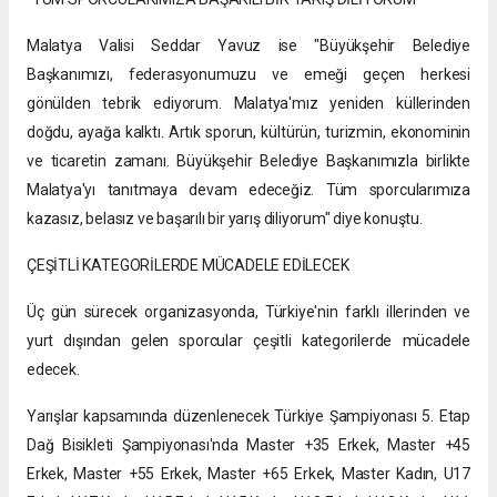
Malatya Valisi Seddar Yavuz ise "Büyükşehir Belediye
Başkanımızı, federasyonumuzu ve emeği geçen herkesi
gönülden tebrik ediyorum. Malatya'mız yeniden küllerinden
doğdu, ayağa kalktı. Artık sporun, kültürün, turizmin, ekonominin
ve ticaretin zamanı. Büyükşehir Belediye Başkanımızla birlikte
Malatya'yı tanıtmaya devam edeceğiz. Tüm sporcularımıza
kazasız, belasız ve başarılı bir yarış diliyorum" diye konuştu.
ÇEŞİTLİ KATEGORİLERDE MÜCADELE EDİLECEK
Üç gün sürecek organizasyonda, Türkiye'nin farklı illerinden ve
yurt dışından gelen sporcular çeşitli kategorilerde mücadele
edecek.
Yarışlar kapsamında düzenlenecek Türkiye Şampiyonası 5. Etap
Dağ Bisikleti Şampiyonası'nda Master +35 Erkek, Master +45
Erkek, Master +55 Erkek, Master +65 Erkek, Master Kadın, U17