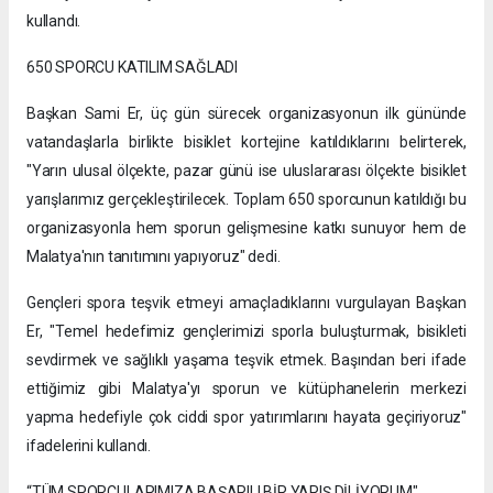
kullandı.
650 SPORCU KATILIM SAĞLADI
Başkan Sami Er, üç gün sürecek organizasyonun ilk gününde
vatandaşlarla birlikte bisiklet kortejine katıldıklarını belirterek,
"Yarın ulusal ölçekte, pazar günü ise uluslararası ölçekte bisiklet
yarışlarımız gerçekleştirilecek. Toplam 650 sporcunun katıldığı bu
organizasyonla hem sporun gelişmesine katkı sunuyor hem de
Malatya'nın tanıtımını yapıyoruz" dedi.
Gençleri spora teşvik etmeyi amaçladıklarını vurgulayan Başkan
Er, "Temel hedefimiz gençlerimizi sporla buluşturmak, bisikleti
sevdirmek ve sağlıklı yaşama teşvik etmek. Başından beri ifade
ettiğimiz gibi Malatya'yı sporun ve kütüphanelerin merkezi
yapma hedefiyle çok ciddi spor yatırımlarını hayata geçiriyoruz"
ifadelerini kullandı.
“TÜM SPORCULARIMIZA BAŞARILI BİR YARIŞ DİLİYORUM"