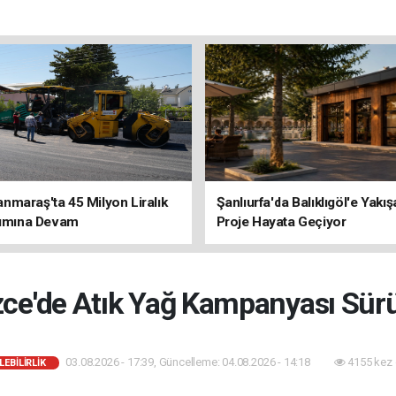
maraş'ta 45 Milyon Liralık
Şanlıurfa'da Balıklıgöl'e Yakı
rımına Devam
Proje Hayata Geçiyor
ce'de Atık Yağ Kampanyası Sür
03.08.2026 - 17:39, Güncelleme: 04.08.2026 - 14:18
4155 kez 
EBILIRLIK