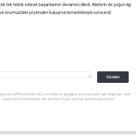
 tek tebrik ederek başarılarının devamını diledi. Ailelerin de yoğun ilgi
rı ve önümüzdeki yıl yeniden buluşma temennileriyle sona erdi.
Gönder
uyor ve seffafbelediyecilik.com sitesine yaptığınız yorumunuzla ilgili doğrudan veya
. Yazılan tüm yorumlardan site yönetimi hiçbir şekilde sorumlu tutulamaz.