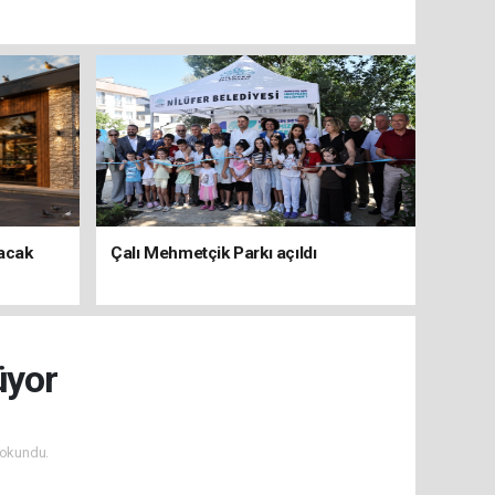
şacak
Çalı Mehmetçik Parkı açıldı
üyor
okundu.