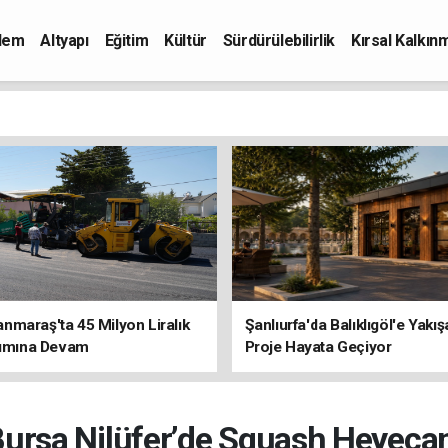
dem
Altyapı
Eğitim
Kültür
Sürdürülebilirlik
Kırsal Kalkın
maraş'ta 45 Milyon Liralık
Şanlıurfa'da Balıklıgöl'e Yakı
rımına Devam
Proje Hayata Geçiyor
ursa Nilüfer’de Squash Heyeca