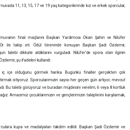
rnuvada 11, 13, 15, 17 ve 19 yaş kategorilerinde kız ve erkek sporcular,
rnuvanın final maçlarını Başkan Yardımcısı Okan Şahin ve Nilüfer
r ile takip eti. Ödül töreninde konuşan Başkan Şadi Özdemir,
 talebi dikkate aldıklarını vurguladı. Nilüfer’de spora olan ilginin
Özdemir, şu ifadeleri kullandı:
iç içe olduğunu görmek harika. Bugünkü finaller gerçekten çok
ırmak istiyoruz. Sporcularımızın sayısı her geçen gün artıyor, mevcut
ı. Bu talebi görüyoruz ve buradan müjdesini verelim; 6 veya 8 kortluk
ağız. Amacımız çocuklarımızın ve gençlerimizin taleplerini karşılamak,
culara kupa ve madalyaları takdim edildi. Başkan Şadi Özdemir ve