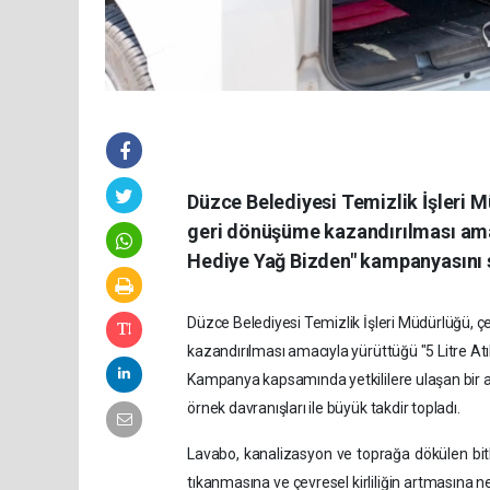
Düzce Belediyesi Temizlik İşleri M
geri dönüşüme kazandırılması amacı
Hediye Yağ Bizden" kampanyasını 
Düzce Belediyesi Temizlik İşleri Müdürlüğü, ç
kazandırılması amacıyla yürüttüğü "5 Litre At
Kampanya kapsamında yetkililere ulaşan bir an
örnek davranışları ile büyük takdir topladı.
Lavabo, kanalizasyon ve toprağa dökülen bitki
tıkanmasına ve çevresel kirliliğin artmasına n