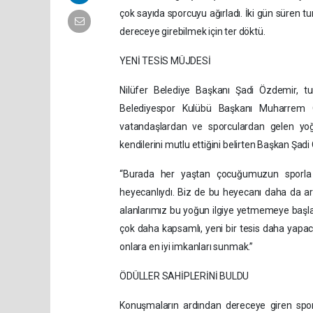
çok sayıda sporcuyu ağırladı. İki gün süren tu
dereceye girebilmek için ter döktü.
YENİ TESİS MÜJDESİ
Nilüfer Belediye Başkanı Şadi Özdemir, tu
Belediyespor Kulübü Başkanı Muharrem O
vatandaşlardan ve sporculardan gelen yoğun
kendilerini mutlu ettiğini belirten Başkan Şadi 
“Burada her yaştan çocuğumuzun sporla 
heyecanlıydı. Biz de bu heyecanı daha da art
alanlarımız bu yoğun ilgiye yetmemeye başlad
çok daha kapsamlı, yeni bir tesis daha yapac
onlara en iyi imkanları sunmak.”
ÖDÜLLER SAHİPLERİNİ BULDU
Konuşmaların ardından dereceye giren spor