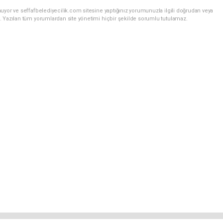
uyor ve seffafbelediyecilik.com sitesine yaptığınız yorumunuzla ilgili doğrudan veya
. Yazılan tüm yorumlardan site yönetimi hiçbir şekilde sorumlu tutulamaz.