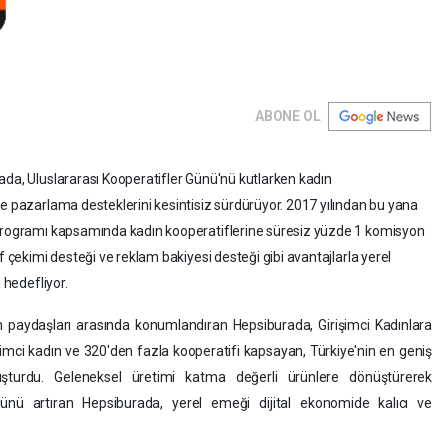
ABONE OL
ada, Uluslararası Kooperatifler Günü'nü kutlarken kadın
ve pazarlama desteklerini kesintisiz sürdürüyor. 2017 yılından bu yana
 programı kapsamında kadın kooperatiflerine süresiz yüzde 1 komisyon
f çekimi desteği ve reklam bakiyesi desteği gibi avantajlarla yerel
ı hedefliyor.
in paydaşları arasında konumlandıran Hepsiburada, Girişimci Kadınlara
işimci kadın ve 320'den fazla kooperatifi kapsayan, Türkiye'nin en geniş
 oluşturdu. Geleneksel üretimi katma değerli ürünlere dönüştürerek
ünü artıran Hepsiburada, yerel emeği dijital ekonomide kalıcı ve