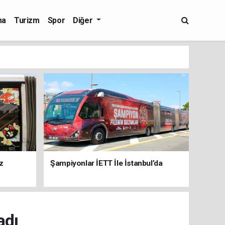
ma
Turizm
Spor
Diğer
z
Şampiyonlar İETT İle İstanbul’da
adı