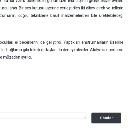
giler edindi. Antik dönemden günümüze teknolojinin gelişmesiyle evrilen
rgulandı. Bir ses kutusu üzerine yerleştirilen iki dikey direk ve tellerin
trümanın, doğru tekniklerle basit malzemelerden bile üretilebileceği
cuklar, el becerilerini de geliştirdi. Yaptıkları enstrümanların üzerine
ar, tel bağlama gibi teknik detayları da deneyimlediler. Atölye sonunda ise
yle müzeden ayrıldı.
Gönder