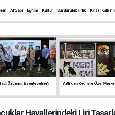
dem
Altyapı
Eğitim
Kültür
Sürdürülebilirlik
Kırsal Kalkın
adi Özdemir, Esentepeliler’i
ABB’den Kedilere Özel Merke
cuklar Hayallerindeki Liri Tasarl