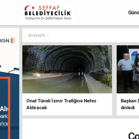
Gün
Anasayfa
Onat Tüneli İzmir Trafiğine Nefes
Başkan Ş
Aldıracak
dinledi
Ço