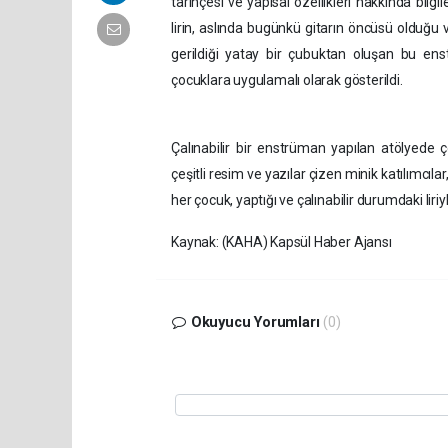
tarihçesi ve yapısal özellikleri hakkında bil
lirin, aslında bugünkü gitarın öncüsü olduğu vu
gerildiği yatay bir çubuktan oluşan bu ens
çocuklara uygulamalı olarak gösterildi.
Çalınabilir bir enstrüman yapılan atölyede ço
çeşitli resim ve yazılar çizen minik katılımcıl
her çocuk, yaptığı ve çalınabilir durumdaki liri
Kaynak: (KAHA) Kapsül Haber Ajansı
Okuyucu Yorumları
(0)