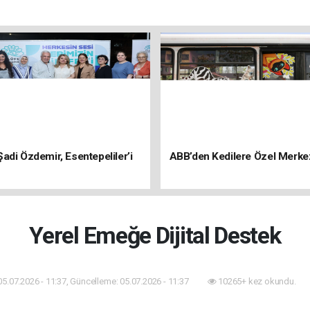
adi Özdemir, Esentepeliler’i
ABB’den Kedilere Özel Merke
Yerel Emeğe Dijital Destek
05.07.2026 - 11:37, Güncelleme: 05.07.2026 - 11:37
10265+ kez okundu.