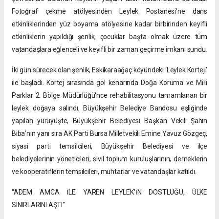
Fotoğraf çekme atölyesinden Leylek Postanesi’ne dans
etkinliklerinden yüz boyama atölyesine kadar birbirinden keyifli
etkinliklerin yapıldığı şenlik, çocuklar başta olmak üzere tüm
vatandaşlara eğlenceli ve keyifli bir zaman geçirme imkanı sundu.
İki gün sürecek olan şenlik, Eskikaraağaç köyündeki ‘Leylek Korteji’
ile başladı. Kortej sırasında göl kenarında Doğa Koruma ve Milli
Parklar 2. Bölge Müdürlüğü'nce rehabilitasyonu tamamlanan bir
leylek doğaya salındı. Büyükşehir Belediye Bandosu eşliğinde
yapılan yürüyüşte, Büyükşehir Belediyesi Başkan Vekili Şahin
Biba’nın yanı sıra AK Parti Bursa Milletvekili Emine Yavuz Gözgeç,
siyasi parti temsilcileri, Büyükşehir Belediyesi ve ilçe
belediyelerinin yöneticileri, sivil toplum kuruluşlarının, derneklerin
ve kooperatiflerin temsilcileri, muhtarlar ve vatandaşlar katıldı.
“ADEM AMCA İLE YAREN LEYLEK’İN DOSTLUĞU, ÜLKE
SINIRLARINI AŞTI”