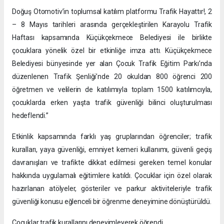
Doğuş Otomotiv’in toplumsal katılım platformu Trafik Hayattır!, 2
– 8 Mayıs tarihleri arasında gerçekleştirilen Karayolu Trafik
Haftası kapsamında Küçükçekmece Belediyesi ile birlikte
çocuklara yönelik özel bir etkinliğe imza attı. Küçükçekmece
Belediyesi bünyesinde yer alan Çocuk Trafik Eğitim Parkı’nda
düzenlenen Trafik Şenliği’nde 20 okuldan 800 öğrenci 200
öğretmen ve velilerin de katılımıyla toplam 1500 katılımcıyla,
çocuklarda erken yaşta trafik güvenliği bilinci oluşturulması
hedeflendi.”
Etkinlik kapsamında farklı yaş gruplarından öğrenciler; trafik
kuralları, yaya güvenliği, emniyet kemeri kullanımı, güvenli geçiş
davranışları ve trafikte dikkat edilmesi gereken temel konular
hakkında uygulamalı eğitimlere katıldı. Çocuklar için özel olarak
hazırlanan atölyeler, gösteriler ve parkur aktiviteleriyle trafik
güvenliği konusu eğlenceli bir öğrenme deneyimine dönüştürüldü.
Çocuklar trafik kurallarını deneyimleyerek öğrendi