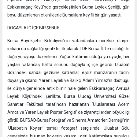
Eskikaraağaç Köyü’nde gerçekleştirilen Bursa Leylek Şenliği, gün
boyu düzenlenen etkinliklerle Bursalılara keyifli bir gün yaşattı.
DOĞAYLA İÇ İÇE BİR ŞENLİK
Bursa Büyükşehir Belediyesi’nin vatandaşlara ücretsiz ulaşım
imkânı da sağladığı şenlikte, ilk olarak TDF Bursa İl Temsilciliği ile
doğa yürüyüşü düzenlendi. Yoğun katılımın olduğu yürüyüşle, her
yaştan vatandaş hafta sonunu doğayla iç içe geçirdi. Uluabat
Gölü’ndeki sandal gezisine katılanlar, eşsiz manzaranın tadını
doyasıya çıkardı. Yaren Leylek ve Balıkçı Adem Yılmaz’ın dostluğu
ile dünya genelinde artık bilinir hale gelen Eskikaraağaç Avrupa
Leylek Köyü’ndeki şenlikte, Bursa Uludağ Üniversitesi Güzel
Sanatlar Fakültesi tarafından hazırlanan ‘Uluslararası Adem
Amca ve Yaren Leylek Poster Sergisi’ de ziyaretçilerden büyük ilgi
gördü. BUFSAD-Bursa Fotoğraf ve Sinema Amatörleri Derneği’nin
‘Uluabat’ın Köyleri’ temalı fotoğraf sergisinde, Uluabat Gölü
çevresinde bulunan köylerin yaşam izleri katılımcılara sunuldu.