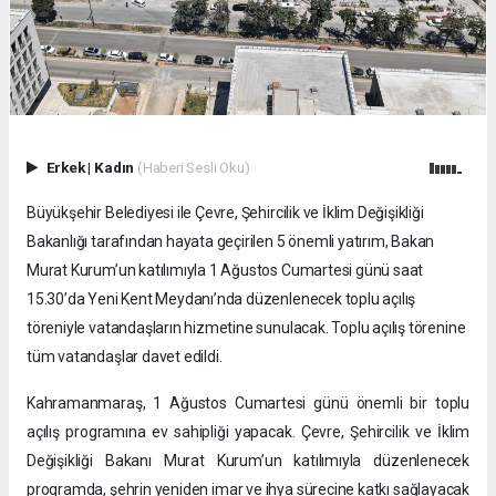
Erkek
|
Kadın
(Haberi Sesli Oku)
Büyükşehir Belediyesi ile Çevre, Şehircilik ve İklim Değişikliği
Bakanlığı tarafından hayata geçirilen 5 önemli yatırım, Bakan
Murat Kurum’un katılımıyla 1 Ağustos Cumartesi günü saat
15.30’da Yeni Kent Meydanı’nda düzenlenecek toplu açılış
töreniyle vatandaşların hizmetine sunulacak. Toplu açılış törenine
tüm vatandaşlar davet edildi.
Kahramanmaraş, 1 Ağustos Cumartesi günü önemli bir toplu
açılış programına ev sahipliği yapacak. Çevre, Şehircilik ve İklim
Değişikliği Bakanı Murat Kurum’un katılımıyla düzenlenecek
programda, şehrin yeniden imar ve ihya sürecine katkı sağlayacak