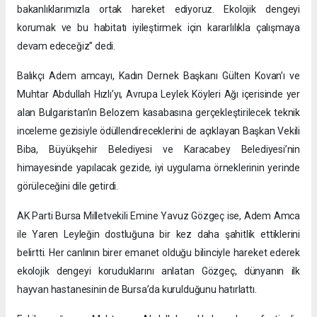
bakanlıklarımızla ortak hareket ediyoruz. Ekolojik dengeyi
korumak ve bu habitatı iyileştirmek için kararlılıkla çalışmaya
devam edeceğiz” dedi.
Balıkçı Adem amcayı, Kadın Dernek Başkanı Gülten Kovan’ı ve
Muhtar Abdullah Hızlı’yı, Avrupa Leylek Köyleri Ağı içerisinde yer
alan Bulgaristan’ın Belozem kasabasına gerçekleştirilecek teknik
inceleme gezisiyle ödüllendireceklerini de açıklayan Başkan Vekili
Biba, Büyükşehir Belediyesi ve Karacabey Belediyesi’nin
himayesinde yapılacak gezide, iyi uygulama örneklerinin yerinde
görüleceğini dile getirdi.
AK Parti Bursa Milletvekili Emine Yavuz Gözgeç ise, Adem Amca
ile Yaren Leyleğin dostluğuna bir kez daha şahitlik ettiklerini
belirtti. Her canlının birer emanet olduğu bilinciyle hareket ederek
ekolojik dengeyi koruduklarını anlatan Gözgeç, dünyanın ilk
hayvan hastanesinin de Bursa’da kurulduğunu hatırlattı.