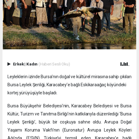
Erkek
|
Kadın
(Haberi Sesli Oku)
Leyleklerin izinde Bursa’nın doğal ve kültürel mirasına sahip çıkılan
Bursa Leylek Şenliği, Karacabey’e bağlı Eskikaraağaç köyündeki
kortej yürüyüşüyle başladı.
Bursa Büyükşehir Belediyesi’nin, Karacabey Belediyesi ve Bursa
Kültür, Turizm ve Tanıtma Birliği’nin katkılarıyla düzenlediği ‘Bursa
Leylek Şenliği’, büyük bir coşkuya sahne oldu. Avrupa Doğal
Yaşamı Koruma Vakfı’nın (Euronatur) Avrupa Leylek Köyleri
Ağı’nda (ESVN) Türkiye’yi temsil eden Karacabey’e bağlı