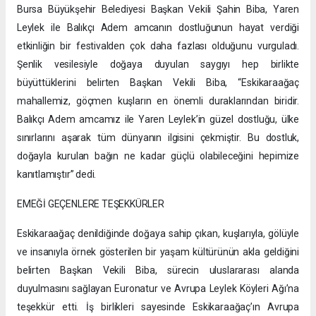
Bursa Büyükşehir Belediyesi Başkan Vekili Şahin Biba, Yaren
Leylek ile Balıkçı Adem amcanın dostluğunun hayat verdiği
etkinliğin bir festivalden çok daha fazlası olduğunu vurguladı.
Şenlik vesilesiyle doğaya duyulan saygıyı hep birlikte
büyüttüklerini belirten Başkan Vekili Biba, “Eskikaraağaç
mahallemiz, göçmen kuşların en önemli duraklarından biridir.
Balıkçı Adem amcamız ile Yaren Leylek’in güzel dostluğu, ülke
sınırlarını aşarak tüm dünyanın ilgisini çekmiştir. Bu dostluk,
doğayla kurulan bağın ne kadar güçlü olabileceğini hepimize
kanıtlamıştır” dedi.
EMEĞİ GEÇENLERE TEŞEKKÜRLER
Eskikaraağaç denildiğinde doğaya sahip çıkan, kuşlarıyla, gölüyle
ve insanıyla örnek gösterilen bir yaşam kültürünün akla geldiğini
belirten Başkan Vekili Biba, sürecin uluslararası alanda
duyulmasını sağlayan Euronatur ve Avrupa Leylek Köyleri Ağı’na
teşekkür etti. İş birlikleri sayesinde Eskikaraağaç’ın Avrupa