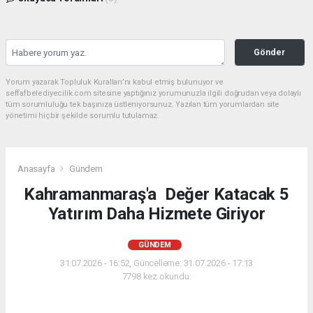
Gönder
Yorum yazarak Topluluk Kuralları’nı kabul etmiş bulunuyor ve
seffafbelediyecilik.com sitesine yaptığınız yorumunuzla ilgili doğrudan veya dolaylı
tüm sorumluluğu tek başınıza üstleniyorsunuz. Yazılan tüm yorumlardan site
yönetimi hiçbir şekilde sorumlu tutulamaz.
Anasayfa
Gündem
Kahramanmaraş'a Değer Katacak 5
Yatırım Daha Hizmete Giriyor
GÜNDEM
31.07.2026 - 16:52, Güncelleme: 31.07.2026 - 17:13
7798 kez okundu.