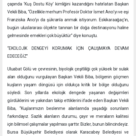
çapında ‘Kuş Dostu Köy’ kimliğini kazandığını hatırlatan Başkan
Vekili Biba, “Özellikle merhum Profesör Doktor İsmet Arıcı’yı ve eşi
Franziska Arıcı’yı da şükranla anmak istiyorum. Eskikaraağaç’ın,
bugün uluslararası ölçekte tanınan bir doğa destinasyonu haline
gelmesinde emekleri çok büyüktür” diye konuştu.
“EKOLOJİK DENGEYİ KORUMAK İÇİN ÇALIŞMAYA DEVAM
EDECEĞİZ”
Uluabat Gölü ve çevresinin, biyolojik çeşitliliği çok yüksek bir sulak
alan olduğunu vurgulayan Başkan Vekili Biba, bölgenin göçmen
kuşların yaşam döngüsü için oldukça kritik bir bölge olduğunu
söyledi. Son yıllarda ekolojik dengede yaşanan değişimleri
gördüklerini ve yakından takip ettiklerini ifade eden Başkan Vekili
Biba, “Kuşlarımızın beslenme alanlarında yaşadığı sorunların
farkındayız. Sazlık alanların durumu, çayır ve meraların kalitesi
için bilimsel çalışmalar yapılması şarttır. Bizler, bunun bilincindeyiz.
Bursa Büyükşehir Belediyesi olarak Karacabey Belediyesi ve