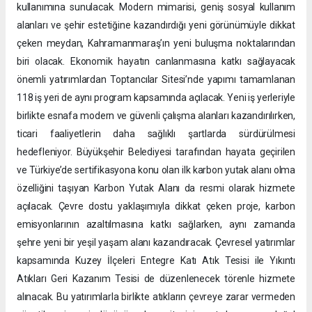
kullanımına sunulacak. Modern mimarisi, geniş sosyal kullanım
alanları ve şehir estetiğine kazandırdığı yeni görünümüyle dikkat
çeken meydan, Kahramanmaraş’ın yeni buluşma noktalarından
biri olacak. Ekonomik hayatın canlanmasına katkı sağlayacak
önemli yatırımlardan Toptancılar Sitesi’nde yapımı tamamlanan
118 iş yeri de aynı program kapsamında açılacak. Yeni iş yerleriyle
birlikte esnafa modern ve güvenli çalışma alanları kazandırılırken,
ticari faaliyetlerin daha sağlıklı şartlarda sürdürülmesi
hedefleniyor. Büyükşehir Belediyesi tarafından hayata geçirilen
ve Türkiye’de sertifikasyona konu olan ilk karbon yutak alanı olma
özelliğini taşıyan Karbon Yutak Alanı da resmi olarak hizmete
açılacak. Çevre dostu yaklaşımıyla dikkat çeken proje, karbon
emisyonlarının azaltılmasına katkı sağlarken, aynı zamanda
şehre yeni bir yeşil yaşam alanı kazandıracak. Çevresel yatırımlar
kapsamında Kuzey İlçeleri Entegre Katı Atık Tesisi ile Yıkıntı
Atıkları Geri Kazanım Tesisi de düzenlenecek törenle hizmete
alınacak. Bu yatırımlarla birlikte atıkların çevreye zarar vermeden