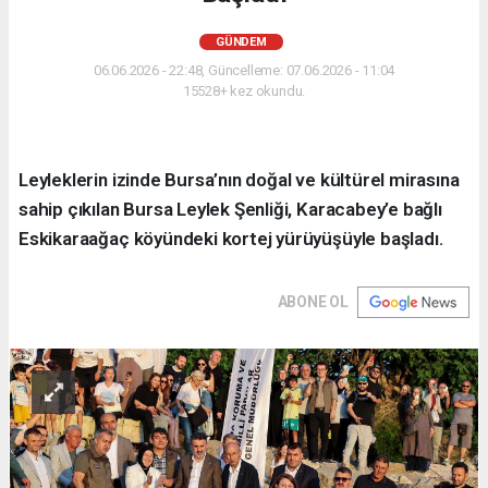
GÜNDEM
06.06.2026 - 22:48, Güncelleme: 07.06.2026 - 11:04
15528+ kez okundu.
Leyleklerin izinde Bursa’nın doğal ve kültürel mirasına
sahip çıkılan Bursa Leylek Şenliği, Karacabey’e bağlı
Eskikaraağaç köyündeki kortej yürüyüşüyle başladı.
ABONE OL