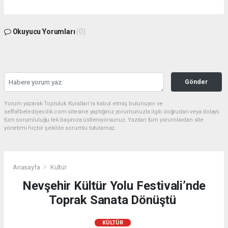
Okuyucu Yorumları
(0)
Gönder
Yorum yazarak Topluluk Kuralları’nı kabul etmiş bulunuyor ve
seffafbelediyecilik.com sitesine yaptığınız yorumunuzla ilgili doğrudan veya dolaylı
tüm sorumluluğu tek başınıza üstleniyorsunuz. Yazılan tüm yorumlardan site
yönetimi hiçbir şekilde sorumlu tutulamaz.
Anasayfa
Kültür
Nevşehir Kültür Yolu Festivali’nde
Toprak Sanata Dönüştü
KÜLTÜR