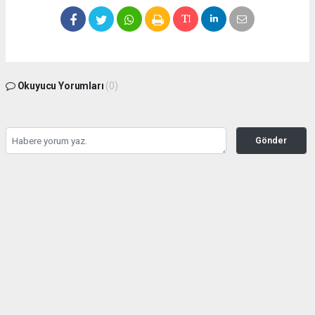
Okuyucu Yorumları
(0)
Gönder
Yorum yazarak Topluluk Kuralları’nı kabul etmiş bulunuyor ve
seffafbelediyecilik.com sitesine yaptığınız yorumunuzla ilgili doğrudan veya dolaylı
tüm sorumluluğu tek başınıza üstleniyorsunuz. Yazılan tüm yorumlardan site
yönetimi hiçbir şekilde sorumlu tutulamaz.
haber paketi
haber scripti
haber yazılımı
Tüm hakları saklı tutulmaktadır.Copyright 2026©