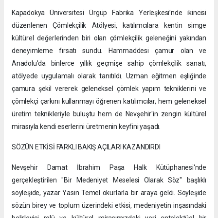
Kapadokya Üniversitesi Ürgüp Fabrika Yerleşkesi’nde ikincisi
düzenlenen Çömlekçilik Atölyesi, katılımcılara kentin simge
kültürel değerlerinden biri olan çömlekçilik geleneğini yakından
deneyimleme fırsatı sundu. Hammaddesi çamur olan ve
Anadolu'da binlerce yıllık geçmişe sahip çömlekçilik sanatı,
atölyede uygulamalı olarak tanıtıldı. Uzman eğitmen eşliğinde
çamura şekil vererek geleneksel çömlek yapım tekniklerini ve
çömlekçi çarkını kullanmayı öğrenen katılımcılar, hem geleneksel
üretim teknikleriyle buluştu hem de Nevşehir'in zengin kültürel
mirasıyla kendi eserlerini üretmenin keyfini yaşadı.
SÖZÜN ETKİSİ FARKLI BAKIŞ AÇILARI KAZANDIRDI
Nevşehir Damat İbrahim Paşa Halk Kütüphanesi'nde
gerçekleştirilen "Bir Medeniyet Meselesi Olarak Söz" başlıklı
söyleşide, yazar Yasin Temel okurlarla bir araya geldi. Söyleşide
sözün birey ve toplum üzerindeki etkisi, medeniyetin inşasındaki