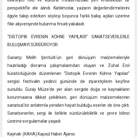
belirleyici rolü ve kültürel mirasımızdaki yeri entelektüel bir
perspektifle ele alındı. Katılımcılar, yazarın değerlendirmelerini
ilgiyle takip ederken söyleşi boyunca farklı bakış açıları üzerine
fikir alışverişinde bulunma fırsatı yakaladı.
“DİSTOPİK EVRENİN KÖHNE YAPILARI” SANATSEVERLERLE
BULUŞMAYI SÜRDÜRÜYOR
Sanatçı Melih Şentürk’ün geri dönüşüm malzemeleriyle
hazırladığı diorama çalışmalarından oluşan ve Zuhal Erol
küratörlüğünde düzenlenen “Distopik Evrenin Köhne Yapıları”
sergisi festivalin yedinci gününde de ziyaretçilerin keşfine
sunuldu. Güray Müze'de yer alan sergide doğa ve kaynakların
korunmasına dikkat çekilirken, geri dönüşüm malzemelerinin
sanatsal bir anlatımla yeniden hayat bulduğu eserler de öne çıktı.
Sanatseverler, sergi ile birlikte sürdürülebilirlik ve çevre bilinci
üzerine sorgulamalar yaşadı.
Kaynak: (KAHA) Kapsül Haber Ajansı