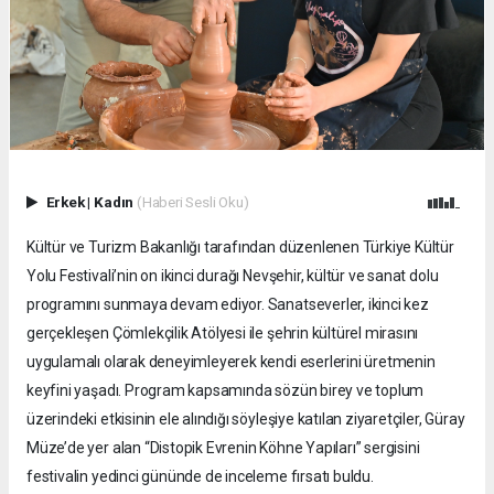
Erkek
|
Kadın
(Haberi Sesli Oku)
Kültür ve Turizm Bakanlığı tarafından düzenlenen Türkiye Kültür
Yolu Festivali’nin on ikinci durağı Nevşehir, kültür ve sanat dolu
programını sunmaya devam ediyor. Sanatseverler, ikinci kez
gerçekleşen Çömlekçilik Atölyesi ile şehrin kültürel mirasını
uygulamalı olarak deneyimleyerek kendi eserlerini üretmenin
keyfini yaşadı. Program kapsamında sözün birey ve toplum
üzerindeki etkisinin ele alındığı söyleşiye katılan ziyaretçiler, Güray
Müze’de yer alan “Distopik Evrenin Köhne Yapıları” sergisini
festivalin yedinci gününde de inceleme fırsatı buldu.