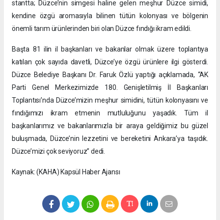
stantta; Düzce’nin simgesi haline gelen meşhur Düzce simidi,
kendine özgü aromasıyla bilinen tütün kolonyası ve bölgenin
önemli tarım ürünlerinden biri olan Düzce fındığı ikram edildi.
Başta 81 ilin il başkanları ve bakanlar olmak üzere toplantıya
katılan çok sayıda davetli, Düzce’ye özgü ürünlere ilgi gösterdi.
Düzce Belediye Başkanı Dr. Faruk Özlü yaptığı açıklamada, “AK
Parti Genel Merkezimizde 180. Genişletilmiş İl Başkanları
Toplantısı’nda Düzce’mizin meşhur simidini, tütün kolonyasını ve
fındığımızı ikram etmenin mutluluğunu yaşadık. Tüm il
başkanlarımız ve bakanlarımızla bir araya geldiğimiz bu güzel
buluşmada, Düzce’nin lezzetini ve bereketini Ankara’ya taşıdık.
Düzce’mizi çok seviyoruz” dedi.
Kaynak: (KAHA) Kapsül Haber Ajansı