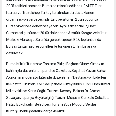
2025 tarihleri arasında Bursa’da misafir edilecek. EMITT Fuar
İdaresi ve Travelshop Turkey tarafından da desteklenen
organizasyon çerçevesinde tur operatörleri 2 gün boyunca
Bursa’yı yerinde deneyimleyecek. Aynı zamanda 8 Şubat
Cumartesi günü saat 20:00’da Merinos Atatürk Kongre ve Kültür
Merkezi Muradiye Salon’da gerçekleşecek B2B toplantısında
Bursalı turizm profesyonelleri ile tur operatörleri bir araya
getirilecek.
Bursa Kültür Turizm ve Tanıtma Birliği Başkanı Oktay Yılmaz’ın
katılımıyla düzenlenen panelde Gazeteci, Seyahat Yazarı Bahar
Akıncı’nın moderatörlüğünde düzenlenen ‘Destinasyon Liderleri
ile Pozitif Turizmin Yolu’ adlı panele Kuzey Kıbrıs Türk Cumhuriyeti
Milletvekili ve Kıbrıs Sağlık Turizmi Konseyi Bakanı Dr. Ahmet
Savaşan, İspanya Büyükelçiliği Turizm Müşaviri Gonzalo Ceballos,
Hatay Büyükşehir Belediyesi Turizm Şube Müdürü Serdar
Kurtoğlu konuşmalarını gerçekleştirdi.