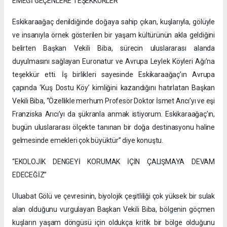
EMEĞİ GEÇENLERE TEŞEKKÜRLER
Eskikaraağaç denildiğinde doğaya sahip çıkan, kuşlarıyla, gölüyle
ve insanıyla örnek gösterilen bir yaşam kültürünün akla geldiğini
belirten Başkan Vekili Biba, sürecin uluslararası alanda
duyulmasını sağlayan Euronatur ve Avrupa Leylek Köyleri Ağı’na
teşekkür etti. İş birlikleri sayesinde Eskikaraağaç’ın Avrupa
çapında ‘Kuş Dostu Köy’ kimliğini kazandığını hatırlatan Başkan
Vekili Biba, “Özellikle merhum Profesör Doktor İsmet Arıcı’yı ve eşi
Franziska Arıcı’yı da şükranla anmak istiyorum. Eskikaraağaç’ın,
bugün uluslararası ölçekte tanınan bir doğa destinasyonu haline
gelmesinde emekleri çok büyüktür” diye konuştu.
“EKOLOJİK DENGEYİ KORUMAK İÇİN ÇALIŞMAYA DEVAM
EDECEĞİZ”
Uluabat Gölü ve çevresinin, biyolojik çeşitliliği çok yüksek bir sulak
alan olduğunu vurgulayan Başkan Vekili Biba, bölgenin göçmen
kuşların yaşam döngüsü için oldukça kritik bir bölge olduğunu