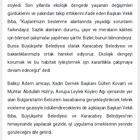
söyledi. Son yıllarda ekolojik dengede yaşanan değişimleri
gördüklerini ve yakından takip ettiklerini ifade eden Başkan Vekili
Biba, “Kuşlarımızın beslenme alanlarında yaşadığı sorunların
farkındayız. Sazlık alanların durumu, çayır ve meraların kalitesi
için bilimsel çalışmalar yapılması şarttır. Bizler, bunun bilincindeyiz.
Bursa Büyükşehir Belediyesi olarak Karacabey Belediyesi ve
bakanlıklarımızla ortak hareket ediyoruz. Ekolojik dengeyi
korumak ve bu habitatı iyileştirmek için kararlılıkla çalışmaya
devam edeceğiz” dedi.
Balıkçı Adem amcayı, Kadın Dernek Başkanı Gülten Kovan’ı ve
Muhtar Abdullah Hızlı’yı, Avrupa Leylek Köyleri Ağı içerisinde yer
alan Bulgaristan’ın Belozem kasabasına gerçekleştirilecek teknik
inceleme gezisiyle ödüllendireceklerini de açıklayan Başkan Vekili
Biba, Büyükşehir Belediyesi ve Karacabey Belediyesi’nin
himayesinde yapılacak gezide, iyi uygulama örneklerinin yerinde
görüleceğini dile getirdi.