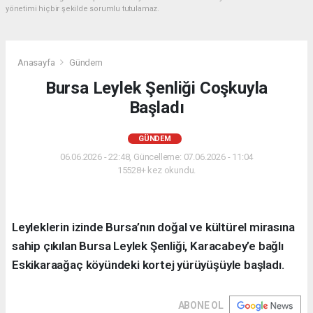
yönetimi hiçbir şekilde sorumlu tutulamaz.
Anasayfa
Gündem
Bursa Leylek Şenliği Coşkuyla
Başladı
GÜNDEM
06.06.2026 - 22:48, Güncelleme: 07.06.2026 - 11:04
15528+ kez okundu.
Leyleklerin izinde Bursa’nın doğal ve kültürel mirasına
sahip çıkılan Bursa Leylek Şenliği, Karacabey’e bağlı
Eskikaraağaç köyündeki kortej yürüyüşüyle başladı.
ABONE OL