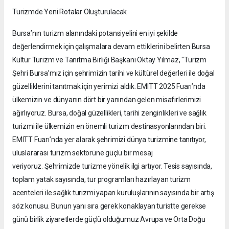
Turizmde Yeni Rotalar Oluşturulacak
Bursa’nın turizm alanındaki potansiyelini en iyi şekilde
değerlendirmek için çalışmalara devam ettiklerini belirten Bursa
Kültür Turizm ve Tanıtma Birliği Başkanı Oktay Yılmaz, "Turizm
Şehri Bursa’mız için şehrimizin tarihi ve kültürel değerleri ile doğal
güzelliklerini tanıtmak için yerimizi aldık. EMITT 2025 Fuarı’nda
ülkemizin ve dünyanın dört bir yanından gelen misafirlerimizi
ağırlıyoruz. Bursa, doğal güzellikleri, tarihi zenginlikleri ve sağlık
turizmi ile ülkemizin en önemli turizm destinasyonlarından biri.
EMITT Fuarı’nda yer alarak şehrimizi dünya turizmine tanıtıyor,
uluslararası turizm sektörüne güçlü bir mesaj
veriyoruz. Şehrimizde turizme yönelik ilgi artıyor. Tesis sayısında,
toplam yatak sayısında, tur programları hazırlayan turizm
acenteleri ile sağlık turizmi yapan kuruluşlarının sayısında bir artış
söz konusu. Bunun yanı sıra gerek konaklayan turistte gerekse
günü birlik ziyaretlerde güçlü olduğumuz Avrupa ve Orta Doğu