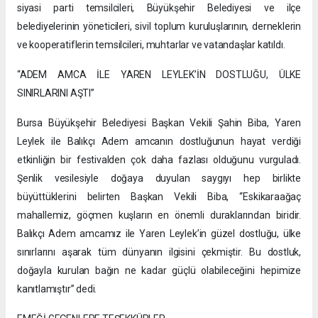
siyasi parti temsilcileri, Büyükşehir Belediyesi ve ilçe
belediyelerinin yöneticileri, sivil toplum kuruluşlarının, derneklerin
ve kooperatiflerin temsilcileri, muhtarlar ve vatandaşlar katıldı.
“ADEM AMCA İLE YAREN LEYLEK’İN DOSTLUĞU, ÜLKE
SINIRLARINI AŞTI”
Bursa Büyükşehir Belediyesi Başkan Vekili Şahin Biba, Yaren
Leylek ile Balıkçı Adem amcanın dostluğunun hayat verdiği
etkinliğin bir festivalden çok daha fazlası olduğunu vurguladı.
Şenlik vesilesiyle doğaya duyulan saygıyı hep birlikte
büyüttüklerini belirten Başkan Vekili Biba, “Eskikaraağaç
mahallemiz, göçmen kuşların en önemli duraklarından biridir.
Balıkçı Adem amcamız ile Yaren Leylek’in güzel dostluğu, ülke
sınırlarını aşarak tüm dünyanın ilgisini çekmiştir. Bu dostluk,
doğayla kurulan bağın ne kadar güçlü olabileceğini hepimize
kanıtlamıştır” dedi.