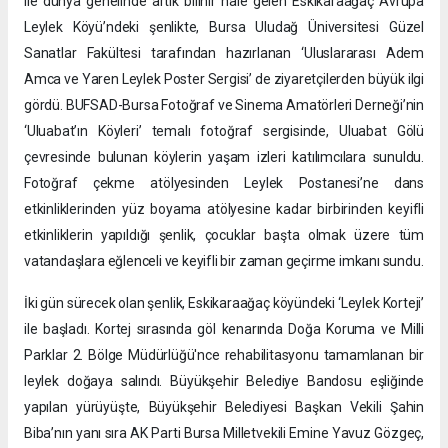
ile dünya genelinde artık bilinir hale gelen Eskikaraağaç Avrupa
Leylek Köyü’ndeki şenlikte, Bursa Uludağ Üniversitesi Güzel
Sanatlar Fakültesi tarafından hazırlanan ‘Uluslararası Adem
Amca ve Yaren Leylek Poster Sergisi’ de ziyaretçilerden büyük ilgi
gördü. BUFSAD-Bursa Fotoğraf ve Sinema Amatörleri Derneği’nin
‘Uluabat’ın Köyleri’ temalı fotoğraf sergisinde, Uluabat Gölü
çevresinde bulunan köylerin yaşam izleri katılımcılara sunuldu.
Fotoğraf çekme atölyesinden Leylek Postanesi’ne dans
etkinliklerinden yüz boyama atölyesine kadar birbirinden keyifli
etkinliklerin yapıldığı şenlik, çocuklar başta olmak üzere tüm
vatandaşlara eğlenceli ve keyifli bir zaman geçirme imkanı sundu.
İki gün sürecek olan şenlik, Eskikaraağaç köyündeki ‘Leylek Korteji’
ile başladı. Kortej sırasında göl kenarında Doğa Koruma ve Milli
Parklar 2. Bölge Müdürlüğü'nce rehabilitasyonu tamamlanan bir
leylek doğaya salındı. Büyükşehir Belediye Bandosu eşliğinde
yapılan yürüyüşte, Büyükşehir Belediyesi Başkan Vekili Şahin
Biba’nın yanı sıra AK Parti Bursa Milletvekili Emine Yavuz Gözgeç,