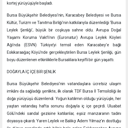
kortej yürüyüşüyle başladı.
Bursa Büyükşehir Belediyesi’nin, Karacabey Belediyesi ve Bursa
Kültür, Turizm ve Tanıtma Birliği’nin katkılarıyla düzenlediği ‘Bursa
Leylek Şenliği’, büyük bir coşkuya sahne oldu. Avrupa Doğal
Yaşamı Koruma Vakfı’nın (Euronatur) Avrupa Leylek Köyleri
Ağı’nda (ESVN) Türkiye’yi temsil eden Karacabey’e bağlı
Eskikaraağaç Köyü’nde gerçekleştirilen Bursa Leylek Şenliği, gün
boyu düzenlenen etkinliklerle Bursalılara keyifli bir gün yaşattı.
DOĞAYLA İÇ İÇE BİR ŞENLİK
Bursa Büyükşehir Belediyesi’nin vatandaşlara ücretsiz ulaşım
imkânı da sağladığı şenlikte, ilk olarak TDF Bursa İl Temsilciliği ile
doğa yürüyüşü düzenlendi. Yoğun katılımın olduğu yürüyüşle, her
yaştan vatandaş hafta sonunu doğayla iç içe geçirdi. Uluabat
Gölü’ndeki sandal gezisine katılanlar, eşsiz manzaranın tadını
doyasıya çıkardı. Yaren Leylek ve Balıkçı Adem Yılmaz’ın dostluğu