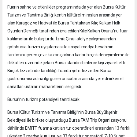
Fuarın sahne ve etkinlikler programında da yer alan Bursa Kültür
Turizm ve Tanıtma Birliği kentin kültürel mirasları arasında yer
alan Karagöz ve Hacivat ile Bursa Tahtakıran Kılıç Kalkan Halk
Oyunları Derneği tarafından icra edilen Kılıç Kalkan Oyunu’nu fuar
katılımcıları ile buluşturdu. İznik Çinisi atölye çalışmasından
gotobursa turizm uygulaması ile sosyal medya hesabının
tanıtımını içeren çevir kazan çarkına kadar birçok deneyimleme ile
dikkatleri üzerinde çeken Bursa standını binlerce kişi ziyaret etti.
Birçok lezzetinde tanıtıldığı fuarda şehir lezzetleri Bursa
gastronomisi adına ilgi gören unsurlar arasında yer edinirken el
sanatları ustaları maharetlerini sergiledi.
Bursa’nın turizm potansiyeli tanıtılacak
Bursa Kültür Turizm ve Tanıtma Birliği’nin Bursa Büyükşehir
Belediyesi ile birlikte oluşturduğu Bursa FAM Trip Organizasyonu
dâhilinde EMITT fuarına katılan tur operatörleri arasından 13 farklı
ülkeden 2 medya kuruluşu ve 33 farklı tur operatörü 7-10 Şubat