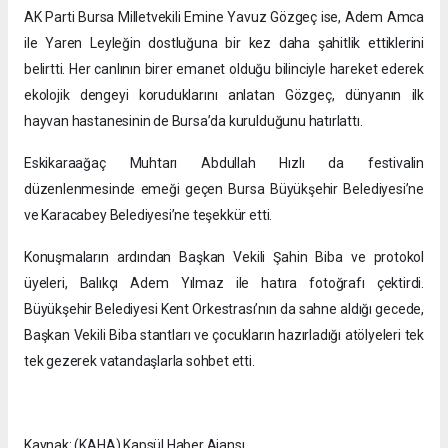
AK Parti Bursa Milletvekili Emine Yavuz Gözgeç ise, Adem Amca
ile Yaren Leyleğin dostluğuna bir kez daha şahitlik ettiklerini
belirtti. Her canlının birer emanet olduğu bilinciyle hareket ederek
ekolojik dengeyi koruduklarını anlatan Gözgeç, dünyanın ilk
hayvan hastanesinin de Bursa’da kurulduğunu hatırlattı.
Eskikaraağaç Muhtarı Abdullah Hızlı da festivalin
düzenlenmesinde emeği geçen Bursa Büyükşehir Belediyesi’ne
ve Karacabey Belediyesi’ne teşekkür etti.
Konuşmaların ardından Başkan Vekili Şahin Biba ve protokol
üyeleri, Balıkçı Adem Yılmaz ile hatıra fotoğrafı çektirdi.
Büyükşehir Belediyesi Kent Orkestrası’nın da sahne aldığı gecede,
Başkan Vekili Biba stantları ve çocukların hazırladığı atölyeleri tek
tek gezerek vatandaşlarla sohbet etti.
Kaynak: (KAHA) Kapsül Haber Ajansı