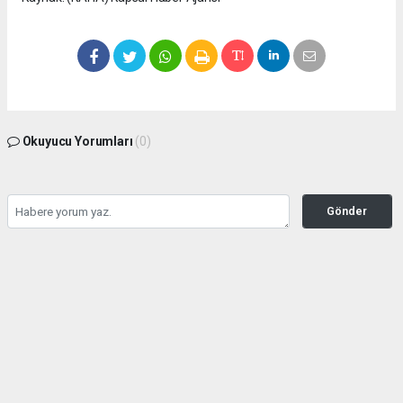
Okuyucu Yorumları
(0)
Gönder
Yorum yazarak Topluluk Kuralları’nı kabul etmiş bulunuyor ve
seffafbelediyecilik.com sitesine yaptığınız yorumunuzla ilgili doğrudan veya dolaylı
tüm sorumluluğu tek başınıza üstleniyorsunuz. Yazılan tüm yorumlardan site
yönetimi hiçbir şekilde sorumlu tutulamaz.
haber paketi
haber scripti
haber yazılımı