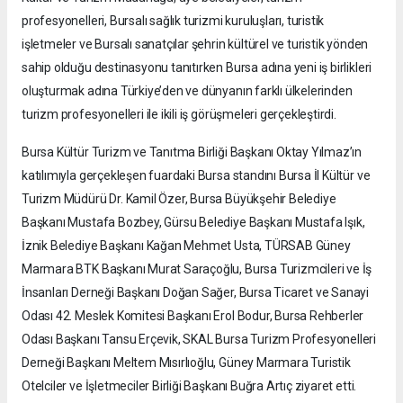
profesyonelleri, Bursalı sağlık turizmi kuruluşları, turistik
işletmeler ve Bursalı sanatçılar şehrin kültürel ve turistik yönden
sahip olduğu destinasyonu tanıtırken Bursa adına yeni iş birlikleri
oluşturmak adına Türkiye’den ve dünyanın farklı ülkelerinden
turizm profesyonelleri ile ikili iş görüşmeleri gerçekleştirdi.
Bursa Kültür Turizm ve Tanıtma Birliği Başkanı Oktay Yılmaz’ın
katılımıyla gerçekleşen fuardaki Bursa standını Bursa İl Kültür ve
Turizm Müdürü Dr. Kamil Özer, Bursa Büyükşehir Belediye
Başkanı Mustafa Bozbey, Gürsu Belediye Başkanı Mustafa Işık,
İznik Belediye Başkanı Kağan Mehmet Usta, TÜRSAB Güney
Marmara BTK Başkanı Murat Saraçoğlu, Bursa Turizmcileri ve İş
İnsanları Derneği Başkanı Doğan Sağer, Bursa Ticaret ve Sanayi
Odası 42. Meslek Komitesi Başkanı Erol Bodur, Bursa Rehberler
Odası Başkanı Tansu Erçevik, SKAL Bursa Turizm Profesyonelleri
Derneği Başkanı Meltem Mısırlıoğlu, Güney Marmara Turistik
Otelciler ve İşletmeciler Birliği Başkanı Buğra Artıç ziyaret etti.