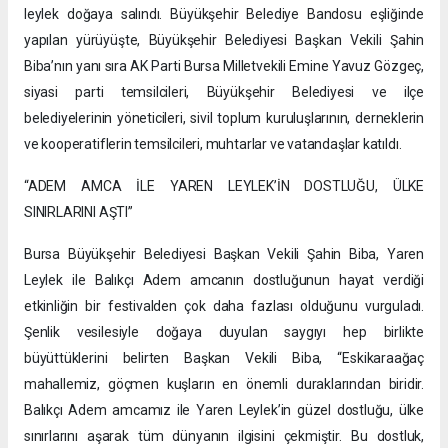
leylek doğaya salındı. Büyükşehir Belediye Bandosu eşliğinde
yapılan yürüyüşte, Büyükşehir Belediyesi Başkan Vekili Şahin
Biba’nın yanı sıra AK Parti Bursa Milletvekili Emine Yavuz Gözgeç,
siyasi parti temsilcileri, Büyükşehir Belediyesi ve ilçe
belediyelerinin yöneticileri, sivil toplum kuruluşlarının, derneklerin
ve kooperatiflerin temsilcileri, muhtarlar ve vatandaşlar katıldı.
“ADEM AMCA İLE YAREN LEYLEK’İN DOSTLUĞU, ÜLKE
SINIRLARINI AŞTI”
Bursa Büyükşehir Belediyesi Başkan Vekili Şahin Biba, Yaren
Leylek ile Balıkçı Adem amcanın dostluğunun hayat verdiği
etkinliğin bir festivalden çok daha fazlası olduğunu vurguladı.
Şenlik vesilesiyle doğaya duyulan saygıyı hep birlikte
büyüttüklerini belirten Başkan Vekili Biba, “Eskikaraağaç
mahallemiz, göçmen kuşların en önemli duraklarından biridir.
Balıkçı Adem amcamız ile Yaren Leylek’in güzel dostluğu, ülke
sınırlarını aşarak tüm dünyanın ilgisini çekmiştir. Bu dostluk,