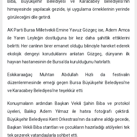
Biba, Büyükşehir Belediyesi ve Karacabey Belediyesi’nin
himayesinde yapılacak gezide, iyi uygulama örneklerinin yerinde
görüleceğini dile getirdi.
AK Parti Bursa Milletvekili Emine Yavuz Gözgeç ise, Adem Amca
ile Yaren Leyleğin dostluğuna bir kez daha şahitlik ettiklerini
belirtti. Her canlının birer emanet olduğu bilinciyle hareket ederek
ekolojik dengeyi koruduklarını anlatan Gözgeç, dünyanın ilk
hayvan hastanesinin de Bursa’da kurulduğunu hatırlattı.
Eskikaraağaç Muhtarı Abdullah Hızlı da festivalin
düzenlenmesinde emeği geçen Bursa Büyükşehir Belediyesi’ne
ve Karacabey Belediyesi’ne teşekkür etti.
Konuşmaların ardından Başkan Vekili Şahin Biba ve protokol
üyeleri, Balıkçı Adem Yılmaz ile hatıra fotoğrafı çektirdi.
Büyükşehir Belediyesi Kent Orkestrası’nın da sahne aldığı gecede,
Başkan Vekili Biba stantları ve çocukların hazırladığı atölyeleri tek
tek gezerek vatandaşlarla sohbet etti.