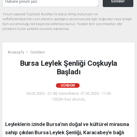
Gönder
Yorum yazarak Topluluk Kuralları’nı kabul etmiş bulunuyor ve
seffafbelediyecilik.com sitesine yaptığınız yorumunuzla ilgili doğrudan veya dolaylı
tüm sorumluluğu tek başınıza üstleniyorsunuz. Yazılan tüm yorumlardan site
yönetimi hiçbir şekilde sorumlu tutulamaz.
Anasayfa
Gündem
Bursa Leylek Şenliği Coşkuyla
Başladı
GÜNDEM
06.06.2026 - 22:48, Güncelleme: 07.06.2026 - 11:04
15528+ kez okundu.
Leyleklerin izinde Bursa’nın doğal ve kültürel mirasına
sahip çıkılan Bursa Leylek Şenliği, Karacabey’e bağlı