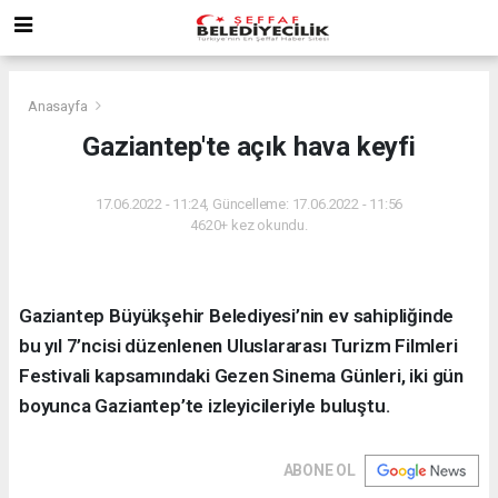
Anasayfa
Gaziantep'te açık hava keyfi
17.06.2022 - 11:24, Güncelleme: 17.06.2022 - 11:56
4620+ kez okundu.
Gaziantep Büyükşehir Belediyesi’nin ev sahipliğinde
bu yıl 7’ncisi düzenlenen Uluslararası Turizm Filmleri
Festivali kapsamındaki Gezen Sinema Günleri, iki gün
boyunca Gaziantep’te izleyicileriyle buluştu.
ABONE OL