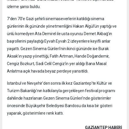
izleme şansı buldu.
7’den 70’e Gazi şehirli sinemaseverlerin katıldığı sinema
günlerinin ilk gününde yönetmenliğini Hakan Algül’ün yaptığı ve
ünlü komedyen Ata Demirel ile usta oyuncu Demet Akbağ’ın
başrollerini paylaştığı Eyvah Eyvah 2 izleyenlere keyifli anlar
yaşattı. Gezen Sinema Günleri’nin ikinci gününde ise Burak
Aksak’ın yazıp yönettiği, Fatih Artman, Hande Doğandemir,
Cengiz Bozkurt, Sadi Celil Cengiz'in yer aldığı Bana Masal
Anlatma açık havada beyaz perdeye yansıtıldı.
İstanbul ve Nevşehir’den sonra ilk kez Gaziantep’te Kültür ve
Turizm Bakanlığı’nın katkılarıyla gerçekleşen festival programı
dahilinde hazırlanan Gezen Sinema Günleri’nde gösterimler
öncesinde Büyükşehir Belediyesi Bandosu da kısa bir gösteri
yaparak, gösterimlere renk kattı.
GAZIANTEP HABERİ