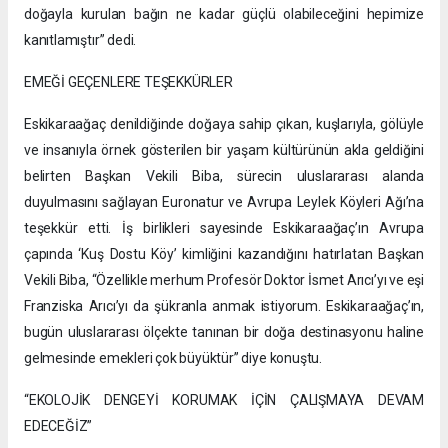
doğayla kurulan bağın ne kadar güçlü olabileceğini hepimize
kanıtlamıştır” dedi.
EMEĞİ GEÇENLERE TEŞEKKÜRLER
Eskikaraağaç denildiğinde doğaya sahip çıkan, kuşlarıyla, gölüyle
ve insanıyla örnek gösterilen bir yaşam kültürünün akla geldiğini
belirten Başkan Vekili Biba, sürecin uluslararası alanda
duyulmasını sağlayan Euronatur ve Avrupa Leylek Köyleri Ağı’na
teşekkür etti. İş birlikleri sayesinde Eskikaraağaç’ın Avrupa
çapında ‘Kuş Dostu Köy’ kimliğini kazandığını hatırlatan Başkan
Vekili Biba, “Özellikle merhum Profesör Doktor İsmet Arıcı’yı ve eşi
Franziska Arıcı’yı da şükranla anmak istiyorum. Eskikaraağaç’ın,
bugün uluslararası ölçekte tanınan bir doğa destinasyonu haline
gelmesinde emekleri çok büyüktür” diye konuştu.
“EKOLOJİK DENGEYİ KORUMAK İÇİN ÇALIŞMAYA DEVAM
EDECEĞİZ”