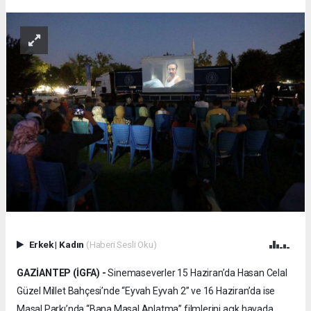
Erkek
|
Kadın
(Haberi Sesli Oku)
GAZİANTEP (İGFA) -
Sinemaseverler 15 Haziran’da Hasan Celal
Güzel Millet Bahçesi’nde “Eyvah Eyvah 2” ve 16 Haziran’da ise
Masal Parkı’nda “Bana Masal Anlatma” filmlerini açık havada