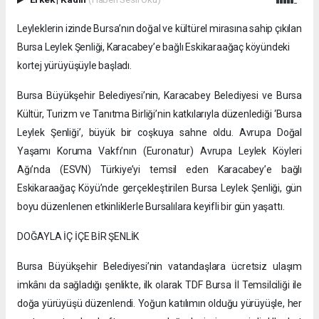
Leyleklerin izinde Bursa’nın doğal ve kültürel mirasına sahip çıkılan
Bursa Leylek Şenliği, Karacabey’e bağlı Eskikaraağaç köyündeki
kortej yürüyüşüyle başladı.
Bursa Büyükşehir Belediyesi’nin, Karacabey Belediyesi ve Bursa
Kültür, Turizm ve Tanıtma Birliği’nin katkılarıyla düzenlediği ‘Bursa
Leylek Şenliği’, büyük bir coşkuya sahne oldu. Avrupa Doğal
Yaşamı Koruma Vakfı’nın (Euronatur) Avrupa Leylek Köyleri
Ağı’nda (ESVN) Türkiye’yi temsil eden Karacabey’e bağlı
Eskikaraağaç Köyü’nde gerçekleştirilen Bursa Leylek Şenliği, gün
boyu düzenlenen etkinliklerle Bursalılara keyifli bir gün yaşattı.
DOĞAYLA İÇ İÇE BİR ŞENLİK
Bursa Büyükşehir Belediyesi’nin vatandaşlara ücretsiz ulaşım
imkânı da sağladığı şenlikte, ilk olarak TDF Bursa İl Temsilciliği ile
doğa yürüyüşü düzenlendi. Yoğun katılımın olduğu yürüyüşle, her