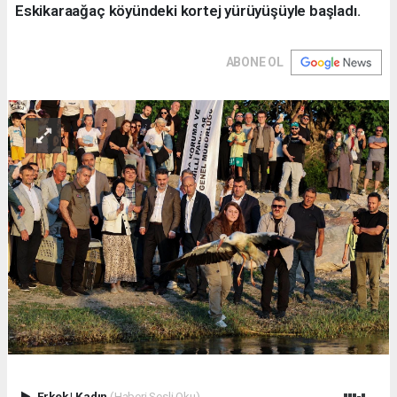
Eskikaraağaç köyündeki kortej yürüyüşüyle başladı.
ABONE OL
Erkek
|
Kadın
(Haberi Sesli Oku)