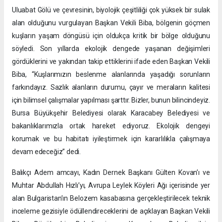
Uluabat Gölü ve çevresinin, biyolojik çeşitliliği çok yüksek bir sulak
alan olduğunu vurgulayan Başkan Vekili Biba, bölgenin göçmen
kuşların yaşam döngüsü için oldukça kritik bir bölge olduğunu
söyledi. Son yıllarda ekolojik dengede yaşanan değişimleri
gördüklerini ve yakından takip ettiklerini ifade eden Başkan Vekili
Biba, “Kuşlarımızın beslenme alanlarında yaşadığı sorunların
farkındayız. Sazlık alanların durumu, çayır ve meraların kalitesi
için bilimsel çalışmalar yapılması şarttır. Bizler, bunun bilincindeyiz.
Bursa Büyükşehir Belediyesi olarak Karacabey Belediyesi ve
bakanlıklarımızla ortak hareket ediyoruz. Ekolojik dengeyi
korumak ve bu habitatı iyileştirmek için kararlılıkla çalışmaya
devam edeceğiz” dedi.
Balıkçı Adem amcayı, Kadın Dernek Başkanı Gülten Kovan’ı ve
Muhtar Abdullah Hızlı’yı, Avrupa Leylek Köyleri Ağı içerisinde yer
alan Bulgaristan’ın Belozem kasabasına gerçekleştirilecek teknik
inceleme gezisiyle ödüllendireceklerini de açıklayan Başkan Vekili