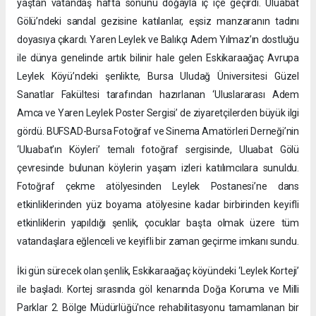
yaştan vatandaş hafta sonunu doğayla iç içe geçirdi. Uluabat
Gölü’ndeki sandal gezisine katılanlar, eşsiz manzaranın tadını
doyasıya çıkardı. Yaren Leylek ve Balıkçı Adem Yılmaz’ın dostluğu
ile dünya genelinde artık bilinir hale gelen Eskikaraağaç Avrupa
Leylek Köyü’ndeki şenlikte, Bursa Uludağ Üniversitesi Güzel
Sanatlar Fakültesi tarafından hazırlanan ‘Uluslararası Adem
Amca ve Yaren Leylek Poster Sergisi’ de ziyaretçilerden büyük ilgi
gördü. BUFSAD-Bursa Fotoğraf ve Sinema Amatörleri Derneği’nin
‘Uluabat’ın Köyleri’ temalı fotoğraf sergisinde, Uluabat Gölü
çevresinde bulunan köylerin yaşam izleri katılımcılara sunuldu.
Fotoğraf çekme atölyesinden Leylek Postanesi’ne dans
etkinliklerinden yüz boyama atölyesine kadar birbirinden keyifli
etkinliklerin yapıldığı şenlik, çocuklar başta olmak üzere tüm
vatandaşlara eğlenceli ve keyifli bir zaman geçirme imkanı sundu.
İki gün sürecek olan şenlik, Eskikaraağaç köyündeki ‘Leylek Korteji’
ile başladı. Kortej sırasında göl kenarında Doğa Koruma ve Milli
Parklar 2. Bölge Müdürlüğü'nce rehabilitasyonu tamamlanan bir