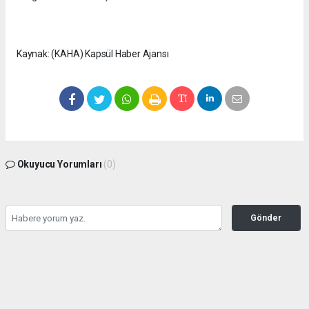
Kaynak: (KAHA) Kapsül Haber Ajansı
Okuyucu Yorumları
(0)
Gönder
Yorum yazarak Topluluk Kuralları’nı kabul etmiş bulunuyor ve
seffafbelediyecilik.com sitesine yaptığınız yorumunuzla ilgili doğrudan veya dolaylı
tüm sorumluluğu tek başınıza üstleniyorsunuz. Yazılan tüm yorumlardan site
yönetimi hiçbir şekilde sorumlu tutulamaz.