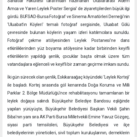
Sanatlar Fakültesi tarafından hazırlanan ‘Uluslararası Adem
Amca ve Yaren Leylek Poster Sergisi’ de ziyaretçilerden büyük ilgi
gördü. BUFSAD-Bursa Fotoğraf ve Sinema Amatörleri Derneği’nin
‘Uluabat’ın Köyleri’ temalı fotoğraf sergisinde, Uluabat Gölü
çevresinde bulunan köylerin yaşam izleri katılımcılara sunuldu.
Fotoğraf çekme atölyesinden Leylek Postanesi’ne dans
etkinliklerinden yüz boyama atölyesine kadar birbirinden keyifli
etkinliklerin yapıldığı şenlik, çocuklar başta olmak üzere tüm
vatandaşlara eğlenceli ve keyifli bir zaman geçirme imkanı sundu.
İki gün sürecek olan şenlik, Eskikaraağaç köyündeki ‘Leylek Korteji’
ile başladı. Kortej sırasında göl kenarında Doğa Koruma ve Milli
Parklar 2. Bölge Müdürlüğü'nce rehabilitasyonu tamamlanan bir
leylek doğaya salındı. Büyükşehir Belediye Bandosu eşliğinde
yapılan yürüyüşte, Büyükşehir Belediyesi Başkan Vekili Şahin
Biba’nın yanı sıra AK Parti Bursa Milletvekili Emine Yavuz Gözgeç,
siyasi parti temsilcileri, Büyükşehir Belediyesi ve ilçe
belediyelerinin yöneticileri, sivil toplum kuruluşlarının, derneklerin