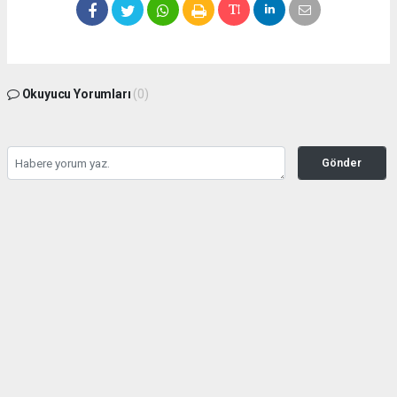
Okuyucu Yorumları
(0)
Gönder
Yorum yazarak Topluluk Kuralları’nı kabul etmiş bulunuyor ve
seffafbelediyecilik.com sitesine yaptığınız yorumunuzla ilgili doğrudan veya dolaylı
tüm sorumluluğu tek başınıza üstleniyorsunuz. Yazılan tüm yorumlardan site
yönetimi hiçbir şekilde sorumlu tutulamaz.
haber paketi
haber scripti
haber yazılımı
Tüm hakları saklı tutulmaktadır.Copyright 2026©
Haber Yazılımı:
Web Aksiyon ®