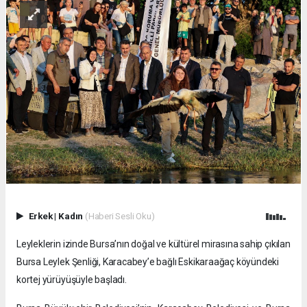
Erkek
|
Kadın
(Haberi Sesli Oku)
Leyleklerin izinde Bursa’nın doğal ve kültürel mirasına sahip çıkılan
Bursa Leylek Şenliği, Karacabey’e bağlı Eskikaraağaç köyündeki
kortej yürüyüşüyle başladı.