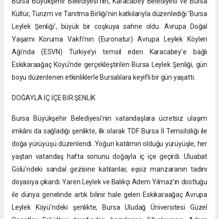
Bursa Büyükşehir Belediyesi’nin, Karacabey Belediyesi ve Bursa
Kültür, Turizm ve Tanıtma Birliği’nin katkılarıyla düzenlediği ‘Bursa
Leylek Şenliği’, büyük bir coşkuya sahne oldu. Avrupa Doğal
Yaşamı Koruma Vakfı’nın (Euronatur) Avrupa Leylek Köyleri
Ağı’nda (ESVN) Türkiye’yi temsil eden Karacabey’e bağlı
Eskikaraağaç Köyü’nde gerçekleştirilen Bursa Leylek Şenliği, gün
boyu düzenlenen etkinliklerle Bursalılara keyifli bir gün yaşattı.
DOĞAYLA İÇ İÇE BİR ŞENLİK
Bursa Büyükşehir Belediyesi’nin vatandaşlara ücretsiz ulaşım
imkânı da sağladığı şenlikte, ilk olarak TDF Bursa İl Temsilciliği ile
doğa yürüyüşü düzenlendi. Yoğun katılımın olduğu yürüyüşle, her
yaştan vatandaş hafta sonunu doğayla iç içe geçirdi. Uluabat
Gölü’ndeki sandal gezisine katılanlar, eşsiz manzaranın tadını
doyasıya çıkardı. Yaren Leylek ve Balıkçı Adem Yılmaz’ın dostluğu
ile dünya genelinde artık bilinir hale gelen Eskikaraağaç Avrupa
Leylek Köyü’ndeki şenlikte, Bursa Uludağ Üniversitesi Güzel