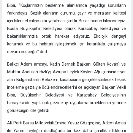
Biba, “Kuşlarımızın beslenme alanlarında yaşadığı sorunların
farkındayız. Sazlık alanların durumu, çayır ve meraların kalitesi
için bilimsel çalışmalar yapılması şarttır. Bizler, bunun bilincindeyiz.
Bursa Büyükşehir Belediyesi olarak Karacabey Belediyesi ve
bakanlıklarımızla ortak hareket ediyoruz. Ekolojik dengeyi
korumak ve bu habitatı iyileştirmek için kararlılıkla çalışmaya
devam edeceğiz” dedi.
Balıkçı Adem amcayı, Kadın Dernek Başkanı Gülten Kovan’ı ve
Muhtar Abdullah Hızlı’yı, Avrupa Leylek Köyleri Ağı içerisinde yer
alan Bulgaristan’ın Belozem kasabasına gerçekleştirilecek teknik
inceleme gezisiyle ödüllendireceklerini de açıklayan Başkan Vekili
Biba, Büyükşehir Belediyesi ve Karacabey Belediyesi’nin
himayesinde yapılacak gezide, iyi uygulama örneklerinin yerinde
görüleceğini dile getirdi.
AK Parti Bursa Milletvekili Emine Yavuz Gözgeç ise, Adem Amca
ile Yaren Leyleğin dostluğuna bir kez daha şahitlik ettiklerini