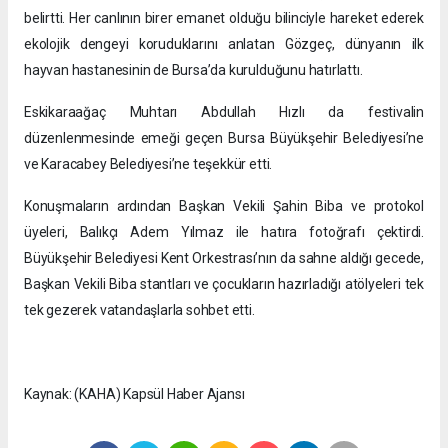
belirtti. Her canlının birer emanet olduğu bilinciyle hareket ederek
ekolojik dengeyi koruduklarını anlatan Gözgeç, dünyanın ilk
hayvan hastanesinin de Bursa’da kurulduğunu hatırlattı.
Eskikaraağaç Muhtarı Abdullah Hızlı da festivalin
düzenlenmesinde emeği geçen Bursa Büyükşehir Belediyesi’ne
ve Karacabey Belediyesi’ne teşekkür etti.
Konuşmaların ardından Başkan Vekili Şahin Biba ve protokol
üyeleri, Balıkçı Adem Yılmaz ile hatıra fotoğrafı çektirdi.
Büyükşehir Belediyesi Kent Orkestrası’nın da sahne aldığı gecede,
Başkan Vekili Biba stantları ve çocukların hazırladığı atölyeleri tek
tek gezerek vatandaşlarla sohbet etti.
Kaynak: (KAHA) Kapsül Haber Ajansı