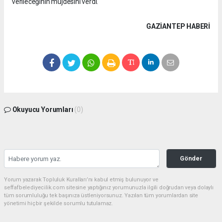
verileceğinin müjdesini verdi.
GAZIANTEP HABERİ
Okuyucu Yorumları
(0)
Gönder
Yorum yazarak Topluluk Kuralları’nı kabul etmiş bulunuyor ve
seffafbelediyecilik.com sitesine yaptığınız yorumunuzla ilgili doğrudan veya dolaylı
tüm sorumluluğu tek başınıza üstleniyorsunuz. Yazılan tüm yorumlardan site
yönetimi hiçbir şekilde sorumlu tutulamaz.