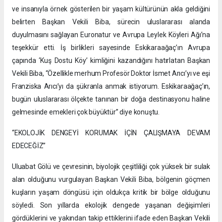
ve insanıyla örnek gösterilen bir yaşam kültürünün akla geldiğini
belirten Başkan Vekili Biba, sürecin uluslararası alanda
duyulmasını sağlayan Euronatur ve Avrupa Leylek Köyleri Ağı’na
teşekkür etti. İş birlikleri sayesinde Eskikaraağaç’ın Avrupa
çapında ‘Kuş Dostu Köy’ kimliğini kazandığını hatırlatan Başkan
Vekili Biba, “Özellikle merhum Profesör Doktor İsmet Arıcı’yı ve eşi
Franziska Arıcı’yı da şükranla anmak istiyorum. Eskikaraağaç’ın,
bugün uluslararası ölçekte tanınan bir doğa destinasyonu haline
gelmesinde emekleri çok büyüktür” diye konuştu.
“EKOLOJİK DENGEYİ KORUMAK İÇİN ÇALIŞMAYA DEVAM
EDECEĞİZ”
Uluabat Gölü ve çevresinin, biyolojik çeşitliliği çok yüksek bir sulak
alan olduğunu vurgulayan Başkan Vekili Biba, bölgenin göçmen
kuşların yaşam döngüsü için oldukça kritik bir bölge olduğunu
söyledi. Son yıllarda ekolojik dengede yaşanan değişimleri
gördüklerini ve yakından takip ettiklerini ifade eden Başkan Vekili