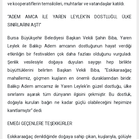
ve kooperatiflerin temsilcileri, muhtarlar ve vatandaşlar katıldı.
“ADEM AMCA İLE YAREN LEYLEK’İN DOSTLUĞU, ÜLKE
SINIRLARINI AŞTI”
Bursa Büyükşehir Belediyesi Başkan Vekili Şahin Biba, Yaren
Leylek ile Balıkçı Adem amcanın dostluğunun hayat verdiği
etkinliğin bir festivalden çok daha fazlası olduğunu vurguladı.
Şenlik vesilesiyle doğaya duyulan saygıyı hep birlikte
büyüttüklerini belirten Başkan Vekili Biba, “Eskikaraağaç
mahallemiz, göçmen kuşların en önemli duraklarından biridir.
Balıkçı Adem amcamız ile Yaren Leylek’in güzel dostluğu, ülke
sınırlarını aşarak tüm dünyanın ilgisini çekmiştir. Bu dostluk,
doğayla kurulan bağın ne kadar güçlü olabileceğini hepimize
kanıtlamıştır” dedi.
EMEĞİ GEÇENLERE TEŞEKKÜRLER
Eskikaraağaç denildiğinde doğaya sahip çıkan, kuşlarıyla, gölüyle