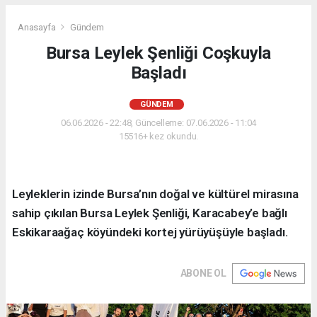
Anasayfa
Gündem
Bursa Leylek Şenliği Coşkuyla
Başladı
GÜNDEM
06.06.2026 - 22:48, Güncelleme: 07.06.2026 - 11:04
15516+ kez okundu.
Leyleklerin izinde Bursa’nın doğal ve kültürel mirasına
sahip çıkılan Bursa Leylek Şenliği, Karacabey’e bağlı
Eskikaraağaç köyündeki kortej yürüyüşüyle başladı.
ABONE OL