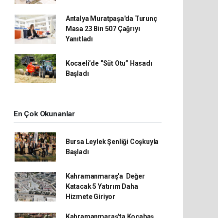
Antalya Muratpaşa'da Turunç
Masa 23 Bin 507 Çağrıyı
Yanıtladı
Kocaeli’de “Süt Otu” Hasadı
Başladı
En Çok Okunanlar
Bursa Leylek Şenliği Coşkuyla
Başladı
Kahramanmaraş'a Değer
Katacak 5 Yatırım Daha
Hizmete Giriyor
Kahramanmaraş'ta Kocabaş