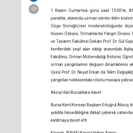
1 Kasım Cumartesi günü saat 13.00’te, Ata
panelde, alanında uzman isimler iklim krizini
Özge Sivrioğlu’nun moderatörlüğünde düze
Hüsrev Özkara, ‘Ormanlarda Yangın Öncesi, Y
ve Tasarım Fakültesi Dekanı Prof. Dr. Gül Saya
kentlerdeki yeşil alan sıklığı arasındaki il
Fakültesi, Orman Mühendisliği Bölümü Öğretim
orman yangınlarının değişen dinamiklerini
Üyesi Prof. Dr. Neşat Erkan da ‘İklim Değişikl
yangınları noktasındaki rolünü masaya yatıra
Aksoy’dan Bursalılara davet
Bursa Kent Konseyi Başkanı Ertuğrul Aksoy, ik
şekilde hissedildiğine dikkat çekerek vatandaş
katılmaya davet etti.
Kaynak: (KAHA) Kapsül Haber Ajansı