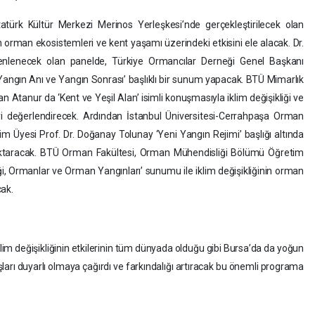
türk Kültür Merkezi Merinos Yerleşkesi’nde gerçekleştirilecek olan
n orman ekosistemleri ve kent yaşamı üzerindeki etkisini ele alacak. Dr.
nlenecek olan panelde, Türkiye Ormancılar Derneği Genel Başkanı
angın Anı ve Yangın Sonrası’ başlıklı bir sunum yapacak. BTÜ Mimarlık
n Atanur da ‘Kent ve Yeşil Alan’ isimli konuşmasıyla iklim değişikliği ve
işkiyi değerlendirecek. Ardından İstanbul Üniversitesi-Cerrahpaşa Orman
 Üyesi Prof. Dr. Doğanay Tolunay ‘Yeni Yangın Rejimi’ başlığı altında
 aktaracak. BTÜ Orman Fakültesi, Orman Mühendisliği Bölümü Öğretim
iği, Ormanlar ve Orman Yangınları’ sunumu ile iklim değişikliğinin orman
cak.
lim değişikliğinin etkilerinin tüm dünyada olduğu gibi Bursa’da da yoğun
ları duyarlı olmaya çağırdı ve farkındalığı artıracak bu önemli programa