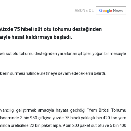
ABONE OL
 yüzde 75 hibeli süt otu tohumu desteğinden
saiyle hasat kaldırmaya başladı.
beli süt otu tohumu desteğinden yararlanan çiftçiler, yoğun bir mesaiyle
lerin sürmesi halinde üretmeye devam edeceklerini belirtti.
yvancılığı geliştirmek amacıyla hayata geçirdiği “Yem Bitkisi Tohumu
neminde 3 bin 950 çiftçiye yüzde 75 hibeli yaklaşık bin 420 ton yem
ında üreticilere 22 bin paket arpa, 9 bin 200 paket süt otu ve 5 bin 400