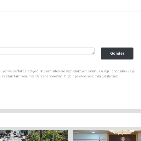
Gönder
uyor ve seffafbelediyecilik.com sitesine yaptığınız yorumunuzla ilgili doğrudan veya
. Yazılan tüm yorumlardan site yönetimi hiçbir şekilde sorumlu tutulamaz.