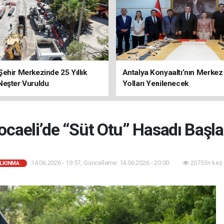
ehir Merkezinde 25 Yıllık
Antalya Konyaaltı’nın Merkez
Neşter Vuruldu
Yolları Yenilenecek
ocaeli’de “Süt Otu” Hasadı Başla
14.06.2026 - 19:57, Güncelleme: 14.06.2026 - 20:00
20755+ kez
ALKINMA