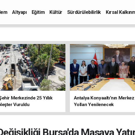
dem
Altyapı
Eğitim
Kültür
Sürdürülebilirlik
Kırsal Kalkın
ehir Merkezinde 25 Yıllık
Antalya Konyaaltı’nın Merkez
Neşter Vuruldu
Yolları Yenilenecek
Değişikliği Bursa'da Masaya Yatı