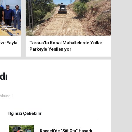
 ve Yayla
Tarsus'ta Kırsal Mahallelerde Yollar
Parkeyle Yenileniyor
dı
 okundu.
İlginizi Çekebilir
Kocaeli’de “Süt Otu” Hasadı