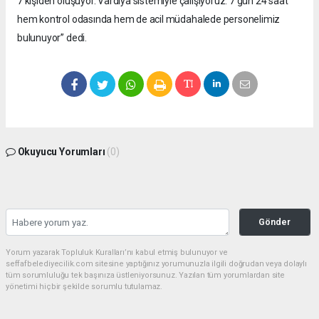
7 kişiden oluşuyor. Vardiya sistemiyle çalışıyoruz. 7 gün 24 saat
hem kontrol odasında hem de acil müdahalede personelimiz
bulunuyor” dedi.
Okuyucu Yorumları
(0)
Gönder
Yorum yazarak Topluluk Kuralları’nı kabul etmiş bulunuyor ve
seffafbelediyecilik.com sitesine yaptığınız yorumunuzla ilgili doğrudan veya dolaylı
tüm sorumluluğu tek başınıza üstleniyorsunuz. Yazılan tüm yorumlardan site
yönetimi hiçbir şekilde sorumlu tutulamaz.