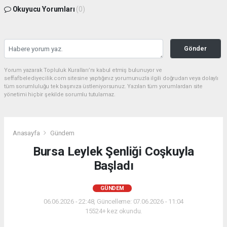
Okuyucu Yorumları
(0)
Gönder
Yorum yazarak Topluluk Kuralları’nı kabul etmiş bulunuyor ve
seffafbelediyecilik.com sitesine yaptığınız yorumunuzla ilgili doğrudan veya dolaylı
tüm sorumluluğu tek başınıza üstleniyorsunuz. Yazılan tüm yorumlardan site
yönetimi hiçbir şekilde sorumlu tutulamaz.
Anasayfa
Gündem
Bursa Leylek Şenliği Coşkuyla
Başladı
GÜNDEM
06.06.2026 - 22:48, Güncelleme: 07.06.2026 - 11:04
15524+ kez okundu.