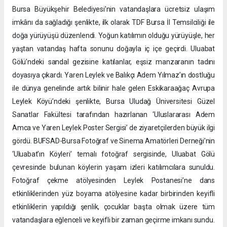
Bursa Büyükşehir Belediyesi’nin vatandaşlara ücretsiz ulaşım
imkânı da sağladığı şenlikte, ilk olarak TDF Bursa İl Temsilciliği ile
doğa yürüyüşü düzenlendi. Yoğun katılımın olduğu yürüyüşle, her
yaştan vatandaş hafta sonunu doğayla iç içe geçirdi. Uluabat
Gölü’ndeki sandal gezisine katılanlar, eşsiz manzaranın tadını
doyasıya çıkardı. Yaren Leylek ve Balıkçı Adem Yılmaz’ın dostluğu
ile dünya genelinde artık bilinir hale gelen Eskikaraağaç Avrupa
Leylek Köyü’ndeki şenlikte, Bursa Uludağ Üniversitesi Güzel
Sanatlar Fakültesi tarafından hazırlanan ‘Uluslararası Adem
Amca ve Yaren Leylek Poster Sergisi’ de ziyaretçilerden büyük ilgi
gördü. BUFSAD-Bursa Fotoğraf ve Sinema Amatörleri Derneği’nin
‘Uluabat’ın Köyleri’ temalı fotoğraf sergisinde, Uluabat Gölü
çevresinde bulunan köylerin yaşam izleri katılımcılara sunuldu.
Fotoğraf çekme atölyesinden Leylek Postanesi’ne dans
etkinliklerinden yüz boyama atölyesine kadar birbirinden keyifli
etkinliklerin yapıldığı şenlik, çocuklar başta olmak üzere tüm
vatandaşlara eğlenceli ve keyifli bir zaman geçirme imkanı sundu.