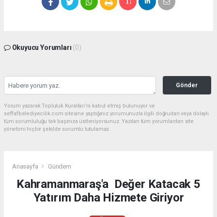
Okuyucu Yorumları
(0)
Gönder
Yorum yazarak Topluluk Kuralları’nı kabul etmiş bulunuyor ve
seffafbelediyecilik.com sitesine yaptığınız yorumunuzla ilgili doğrudan veya dolaylı
tüm sorumluluğu tek başınıza üstleniyorsunuz. Yazılan tüm yorumlardan site
yönetimi hiçbir şekilde sorumlu tutulamaz.
Anasayfa
Gündem
Kahramanmaraş'a Değer Katacak 5
Yatırım Daha Hizmete Giriyor