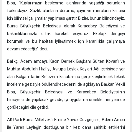
Biba, “Kuşlarımızın beslenme alanlarında yaşadığı sorunların
farkındayız. Sazlık alanların durumu, çayır ve meraların kalitesi
için bilimsel çalışmalar yapılması şarttır. Bizler, bunun bilincindeyiz.
Bursa Büyükşehir Belediyesi olarak Karacabey Belediyesi ve
bakanlıklarımızla ortak hareket ediyoruz. Ekolojik dengeyi
korumak ve bu habitatı iyileştirmek için kararlılıkla çalışmaya
devam edeceğiz” dedi.
Balıkçı Adem amcayı, Kadın Dernek Başkanı Gülten Kovan’ı ve
Muhtar Abdullah Hızlı’yı, Avrupa Leylek Köyleri Ağı içerisinde yer
alan Bulgaristan’ın Belozem kasabasına gerçekleştirilecek teknik
inceleme gezisiyle ödüllendireceklerini de açıklayan Başkan Vekili
Biba, Büyükşehir Belediyesi ve Karacabey Belediyesi’nin
himayesinde yapılacak gezide, iyi uygulama örneklerinin yerinde
görüleceğini dile getirdi.
AK Parti Bursa Milletvekili Emine Yavuz Gözgeç ise, Adem Amca
ile Yaren Leyleğin dostluğuna bir kez daha şahitlik ettiklerini