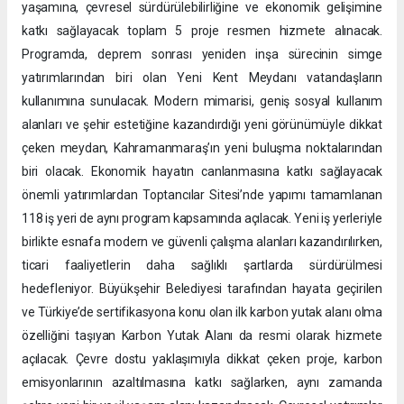
yaşamına, çevresel sürdürülebilirliğine ve ekonomik gelişimine
katkı sağlayacak toplam 5 proje resmen hizmete alınacak.
Programda, deprem sonrası yeniden inşa sürecinin simge
yatırımlarından biri olan Yeni Kent Meydanı vatandaşların
kullanımına sunulacak. Modern mimarisi, geniş sosyal kullanım
alanları ve şehir estetiğine kazandırdığı yeni görünümüyle dikkat
çeken meydan, Kahramanmaraş’ın yeni buluşma noktalarından
biri olacak. Ekonomik hayatın canlanmasına katkı sağlayacak
önemli yatırımlardan Toptancılar Sitesi’nde yapımı tamamlanan
118 iş yeri de aynı program kapsamında açılacak. Yeni iş yerleriyle
birlikte esnafa modern ve güvenli çalışma alanları kazandırılırken,
ticari faaliyetlerin daha sağlıklı şartlarda sürdürülmesi
hedefleniyor. Büyükşehir Belediyesi tarafından hayata geçirilen
ve Türkiye’de sertifikasyona konu olan ilk karbon yutak alanı olma
özelliğini taşıyan Karbon Yutak Alanı da resmi olarak hizmete
açılacak. Çevre dostu yaklaşımıyla dikkat çeken proje, karbon
emisyonlarının azaltılmasına katkı sağlarken, aynı zamanda