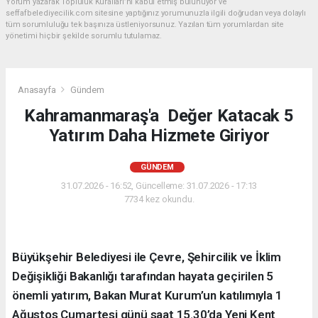
Yorum yazarak Topluluk Kuralları’nı kabul etmiş bulunuyor ve
seffafbelediyecilik.com sitesine yaptığınız yorumunuzla ilgili doğrudan veya dolaylı
tüm sorumluluğu tek başınıza üstleniyorsunuz. Yazılan tüm yorumlardan site
yönetimi hiçbir şekilde sorumlu tutulamaz.
Anasayfa
Gündem
Kahramanmaraş'a Değer Katacak 5
Yatırım Daha Hizmete Giriyor
GÜNDEM
31.07.2026 - 16:52, Güncelleme: 31.07.2026 - 17:13
7734 kez okundu.
Büyükşehir Belediyesi ile Çevre, Şehircilik ve İklim
Değişikliği Bakanlığı tarafından hayata geçirilen 5
önemli yatırım, Bakan Murat Kurum’un katılımıyla 1
Ağustos Cumartesi günü saat 15.30’da Yeni Kent