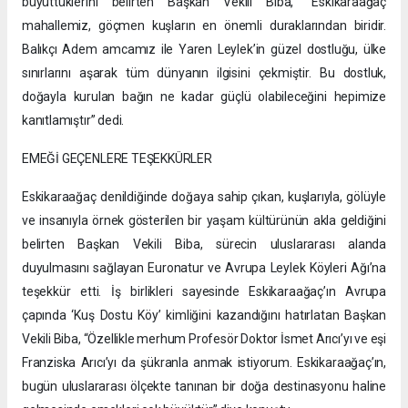
büyüttüklerini belirten Başkan Vekili Biba, “Eskikaraağaç
mahallemiz, göçmen kuşların en önemli duraklarından biridir.
Balıkçı Adem amcamız ile Yaren Leylek’in güzel dostluğu, ülke
sınırlarını aşarak tüm dünyanın ilgisini çekmiştir. Bu dostluk,
doğayla kurulan bağın ne kadar güçlü olabileceğini hepimize
kanıtlamıştır” dedi.
EMEĞİ GEÇENLERE TEŞEKKÜRLER
Eskikaraağaç denildiğinde doğaya sahip çıkan, kuşlarıyla, gölüyle
ve insanıyla örnek gösterilen bir yaşam kültürünün akla geldiğini
belirten Başkan Vekili Biba, sürecin uluslararası alanda
duyulmasını sağlayan Euronatur ve Avrupa Leylek Köyleri Ağı’na
teşekkür etti. İş birlikleri sayesinde Eskikaraağaç’ın Avrupa
çapında ‘Kuş Dostu Köy’ kimliğini kazandığını hatırlatan Başkan
Vekili Biba, “Özellikle merhum Profesör Doktor İsmet Arıcı’yı ve eşi
Franziska Arıcı’yı da şükranla anmak istiyorum. Eskikaraağaç’ın,
bugün uluslararası ölçekte tanınan bir doğa destinasyonu haline