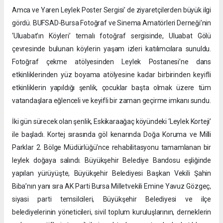
Amca ve Yaren Leylek Poster Sergisi’ de ziyaretçilerden büyük ilgi
gördü. BUFSAD-Bursa Fotoğraf ve Sinema Amatörleri Derneği’nin
‘Uluabat’ın Köyleri’ temalı fotoğraf sergisinde, Uluabat Gölü
çevresinde bulunan köylerin yaşam izleri katılımcılara sunuldu.
Fotoğraf çekme atölyesinden Leylek Postanesi’ne dans
etkinliklerinden yüz boyama atölyesine kadar birbirinden keyifli
etkinliklerin yapıldığı şenlik, çocuklar başta olmak üzere tüm
vatandaşlara eğlenceli ve keyifli bir zaman geçirme imkanı sundu.
İki gün sürecek olan şenlik, Eskikaraağaç köyündeki ‘Leylek Korteji’
ile başladı. Kortej sırasında göl kenarında Doğa Koruma ve Milli
Parklar 2. Bölge Müdürlüğü'nce rehabilitasyonu tamamlanan bir
leylek doğaya salındı. Büyükşehir Belediye Bandosu eşliğinde
yapılan yürüyüşte, Büyükşehir Belediyesi Başkan Vekili Şahin
Biba’nın yanı sıra AK Parti Bursa Milletvekili Emine Yavuz Gözgeç,
siyasi parti temsilcileri, Büyükşehir Belediyesi ve ilçe
belediyelerinin yöneticileri, sivil toplum kuruluşlarının, derneklerin