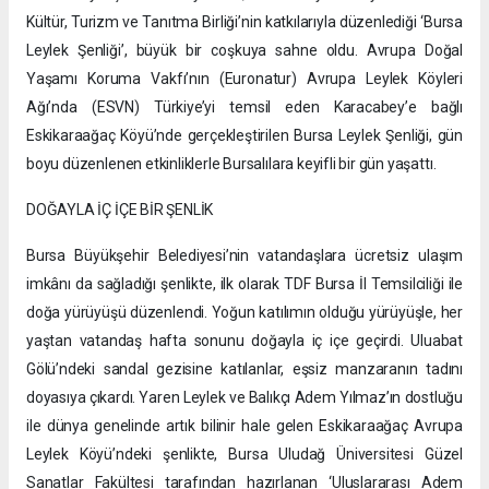
Kültür, Turizm ve Tanıtma Birliği’nin katkılarıyla düzenlediği ‘Bursa
Leylek Şenliği’, büyük bir coşkuya sahne oldu. Avrupa Doğal
Yaşamı Koruma Vakfı’nın (Euronatur) Avrupa Leylek Köyleri
Ağı’nda (ESVN) Türkiye’yi temsil eden Karacabey’e bağlı
Eskikaraağaç Köyü’nde gerçekleştirilen Bursa Leylek Şenliği, gün
boyu düzenlenen etkinliklerle Bursalılara keyifli bir gün yaşattı.
DOĞAYLA İÇ İÇE BİR ŞENLİK
Bursa Büyükşehir Belediyesi’nin vatandaşlara ücretsiz ulaşım
imkânı da sağladığı şenlikte, ilk olarak TDF Bursa İl Temsilciliği ile
doğa yürüyüşü düzenlendi. Yoğun katılımın olduğu yürüyüşle, her
yaştan vatandaş hafta sonunu doğayla iç içe geçirdi. Uluabat
Gölü’ndeki sandal gezisine katılanlar, eşsiz manzaranın tadını
doyasıya çıkardı. Yaren Leylek ve Balıkçı Adem Yılmaz’ın dostluğu
ile dünya genelinde artık bilinir hale gelen Eskikaraağaç Avrupa
Leylek Köyü’ndeki şenlikte, Bursa Uludağ Üniversitesi Güzel
Sanatlar Fakültesi tarafından hazırlanan ‘Uluslararası Adem