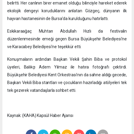
belirtti. Her canlının birer emanet olduğu bilinciyle hareket ederek
ekolojik dengeyi koruduklarını anlatan Gözgeç, dünyanın ilk
hayvan hastanesinin de Bursa’da kurulduğunu hatırlattı.
Eskikaraağaç Muhtarı Abdullah Hızlı da festivalin
düzenlenmesinde emeği geçen Bursa Büyükşehir Belediyesi’ne
ve Karacabey Belediyesi’ne teşekkür etti.
Konuşmaların ardından Başkan Vekili Şahin Biba ve protokol
üyeleri, Balıkçı Adem Yılmaz ile hatıra fotoğrafı çektirdi.
Büyükşehir Belediyesi Kent Orkestrası’nın da sahne aldığı gecede,
Başkan Vekili Biba stantları ve çocukların hazırladığı atölyeleri tek
tek gezerek vatandaşlarla sohbet etti.
Kaynak: (KAHA) Kapsül Haber Ajansı