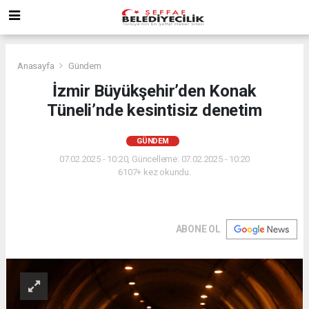
Anasayfa
Gündem
İzmir Büyükşehir’den Konak
Tüneli’nde kesintisiz denetim
GÜNDEM
07.02.2025 - 10:20, Güncelleme: 07.02.2025 - 10:20
6107+ kez okundu.
ABONE OL