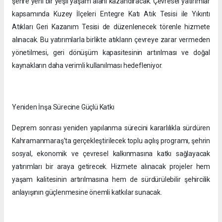
şehre yeni bir yeşil yaşam alanı kazandıracak. Çevresel yatırımlar
kapsamında Kuzey İlçeleri Entegre Katı Atık Tesisi ile Yıkıntı
Atıkları Geri Kazanım Tesisi de düzenlenecek törenle hizmete
alınacak. Bu yatırımlarla birlikte atıkların çevreye zarar vermeden
yönetilmesi, geri dönüşüm kapasitesinin artırılması ve doğal
kaynakların daha verimli kullanılması hedefleniyor.
Yeniden İnşa Sürecine Güçlü Katkı
Deprem sonrası yeniden yapılanma sürecini kararlılıkla sürdüren
Kahramanmaraş’ta gerçekleştirilecek toplu açılış programı, şehrin
sosyal, ekonomik ve çevresel kalkınmasına katkı sağlayacak
yatırımları bir araya getirecek. Hizmete alınacak projeler hem
yaşam kalitesinin artırılmasına hem de sürdürülebilir şehircilik
anlayışının güçlenmesine önemli katkılar sunacak.