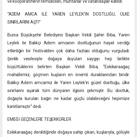
ve kooperatiflerin temsilcileri, muhtarlar ve vatandaşlar katıldı.
“ADEM AMCA İLE YAREN LEYLEK’İN DOSTLUĞU, ÜLKE
SINIRLARINI AŞTI”
Bursa Büyükşehir Belediyesi Başkan Vekili Şahin Biba, Yaren
Leylek ile Balıkçı Adem amcanın dostluğunun hayat verdiği
etkinliğin bir festivalden çok daha fazlası olduğunu vurguladı.
Şenlik vesilesiyle doğaya duyulan saygıyı hep birlikte
büyüttüklerini belirten Başkan Vekili Biba, “Eskikaraağaç
mahallemiz, göçmen kuşların en önemli duraklarından biridir.
Balıkçı Adem amcamız ile Yaren Leylek’in güzel dostluğu, ülke
sınırlarını aşarak tüm dünyanın ilgisini çekmiştir. Bu dostluk,
doğayla kurulan bağın ne kadar güçlü olabileceğini hepimize
kanıtlamıştır” dedi.
EMEĞİ GEÇENLERE TEŞEKKÜRLER
Eskikaraağaç denildiğinde doğaya sahip çıkan, kuşlarıyla, gölüyle