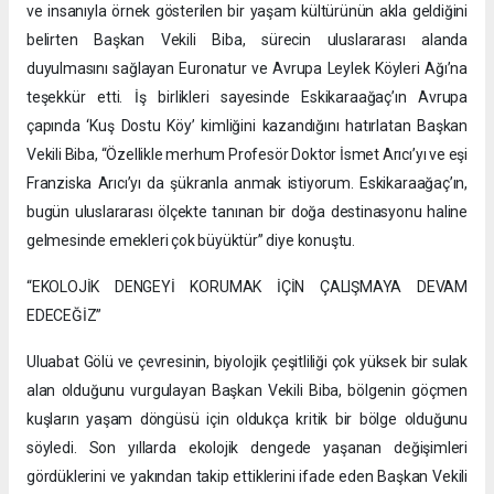
ve insanıyla örnek gösterilen bir yaşam kültürünün akla geldiğini
belirten Başkan Vekili Biba, sürecin uluslararası alanda
duyulmasını sağlayan Euronatur ve Avrupa Leylek Köyleri Ağı’na
teşekkür etti. İş birlikleri sayesinde Eskikaraağaç’ın Avrupa
çapında ‘Kuş Dostu Köy’ kimliğini kazandığını hatırlatan Başkan
Vekili Biba, “Özellikle merhum Profesör Doktor İsmet Arıcı’yı ve eşi
Franziska Arıcı’yı da şükranla anmak istiyorum. Eskikaraağaç’ın,
bugün uluslararası ölçekte tanınan bir doğa destinasyonu haline
gelmesinde emekleri çok büyüktür” diye konuştu.
“EKOLOJİK DENGEYİ KORUMAK İÇİN ÇALIŞMAYA DEVAM
EDECEĞİZ”
Uluabat Gölü ve çevresinin, biyolojik çeşitliliği çok yüksek bir sulak
alan olduğunu vurgulayan Başkan Vekili Biba, bölgenin göçmen
kuşların yaşam döngüsü için oldukça kritik bir bölge olduğunu
söyledi. Son yıllarda ekolojik dengede yaşanan değişimleri
gördüklerini ve yakından takip ettiklerini ifade eden Başkan Vekili