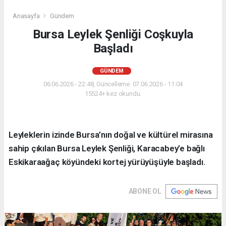
Anasayfa
Gündem
Bursa Leylek Şenliği Coşkuyla
Başladı
GÜNDEM
06.06.2026 - 22:48, Güncelleme: 07.06.2026 - 11:04
15524+ kez okundu.
Leyleklerin izinde Bursa’nın doğal ve kültürel mirasına
sahip çıkılan Bursa Leylek Şenliği, Karacabey’e bağlı
Eskikaraağaç köyündeki kortej yürüyüşüyle başladı.
ABONE OL