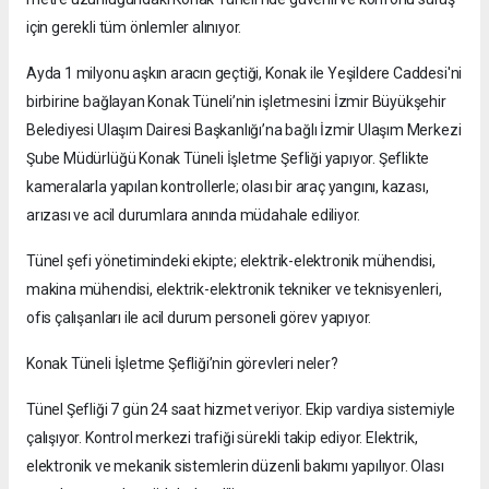
için gerekli tüm önlemler alınıyor.
Ayda 1 milyonu aşkın aracın geçtiği, Konak ile Yeşildere Caddesi'ni
birbirine bağlayan Konak Tüneli’nin işletmesini İzmir Büyükşehir
Belediyesi Ulaşım Dairesi Başkanlığı’na bağlı İzmir Ulaşım Merkezi
Şube Müdürlüğü Konak Tüneli İşletme Şefliği yapıyor. Şeflikte
kameralarla yapılan kontrollerle; olası bir araç yangını, kazası,
arızası ve acil durumlara anında müdahale ediliyor.
Tünel şefi yönetimindeki ekipte; elektrik-elektronik mühendisi,
makina mühendisi, elektrik-elektronik tekniker ve teknisyenleri,
ofis çalışanları ile acil durum personeli görev yapıyor.
Konak Tüneli İşletme Şefliği’nin görevleri neler?
Tünel Şefliği 7 gün 24 saat hizmet veriyor. Ekip vardiya sistemiyle
çalışıyor. Kontrol merkezi trafiği sürekli takip ediyor. Elektrik,
elektronik ve mekanik sistemlerin düzenli bakımı yapılıyor. Olası