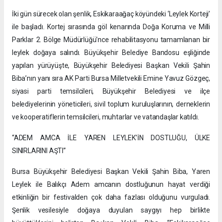
İki gün sürecek olan şenlik, Eskikaraağaç köyündeki ‘Leylek Korteji’
ile başladı. Kortej sırasında göl kenarında Doğa Koruma ve Milli
Parklar 2. Bölge Müdürlüğü'nce rehabilitasyonu tamamlanan bir
leylek doğaya salındı. Büyükşehir Belediye Bandosu eşliğinde
yapılan yürüyüşte, Büyükşehir Belediyesi Başkan Vekili Şahin
Biba’nın yanı sıra AK Parti Bursa Milletvekili Emine Yavuz Gözgeç,
siyasi parti temsilcileri, Büyükşehir Belediyesi ve ilçe
belediyelerinin yöneticileri, sivil toplum kuruluşlarının, derneklerin
ve kooperatiflerin temsilcileri, muhtarlar ve vatandaşlar katıldı.
“ADEM AMCA İLE YAREN LEYLEK’İN DOSTLUĞU, ÜLKE
SINIRLARINI AŞTI”
Bursa Büyükşehir Belediyesi Başkan Vekili Şahin Biba, Yaren
Leylek ile Balıkçı Adem amcanın dostluğunun hayat verdiği
etkinliğin bir festivalden çok daha fazlası olduğunu vurguladı.
Şenlik vesilesiyle doğaya duyulan saygıyı hep birlikte