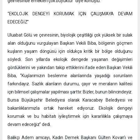
gelmesinde emekleri çok büyüktür” diye konuştu.
“EKOLOJİK DENGEYİ KORUMAK İÇİN ÇALIŞMAYA DEVAM
EDECEĞİZ”
Uluabat Gölü ve çevresinin, biyolojik çeşitliliği çok yüksek bir sulak
alan olduğunu vurgulayan Başkan Vekili Biba, bölgenin göçmen
kuşların yaşam döngüsü için oldukça kritik bir bölge olduğunu
söyledi. Son yıllarda ekolojik dengede yaşanan değişimleri
gördüklerini ve yakından takip ettiklerini ifade eden Başkan Vekili
Biba, “Kuşlarımızın beslenme alanlarında yaşadığı sorunların
farkındayız. Sazlık alanların durumu, çayır ve meraların kalitesi
için bilimsel çalışmalar yapılması şarttır. Bizler, bunun bilincindeyiz.
Bursa Büyükşehir Belediyesi olarak Karacabey Belediyesi ve
bakanlıklarımızla ortak hareket ediyoruz. Ekolojik dengeyi
korumak ve bu habitatı iyileştirmek için kararlılıkla çalışmaya
devam edeceğiz” dedi.
Balıkçı Adem amcayı, Kadın Dernek Başkanı Gülten Kovan’ı ve