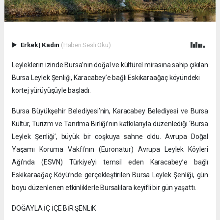
Erkek
|
Kadın
(Haberi Sesli Oku)
Leyleklerin izinde Bursa’nın doğal ve kültürel mirasına sahip çıkılan
Bursa Leylek Şenliği, Karacabey’e bağlı Eskikaraağaç köyündeki
kortej yürüyüşüyle başladı.
Bursa Büyükşehir Belediyesi’nin, Karacabey Belediyesi ve Bursa
Kültür, Turizm ve Tanıtma Birliği’nin katkılarıyla düzenlediği ‘Bursa
Leylek Şenliği’, büyük bir coşkuya sahne oldu. Avrupa Doğal
Yaşamı Koruma Vakfı’nın (Euronatur) Avrupa Leylek Köyleri
Ağı’nda (ESVN) Türkiye’yi temsil eden Karacabey’e bağlı
Eskikaraağaç Köyü’nde gerçekleştirilen Bursa Leylek Şenliği, gün
boyu düzenlenen etkinliklerle Bursalılara keyifli bir gün yaşattı.
DOĞAYLA İÇ İÇE BİR ŞENLİK