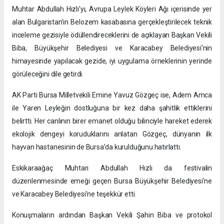
Muhtar Abdullah Hızlı’yı, Avrupa Leylek Köyleri Ağı içerisinde yer
alan Bulgaristan’ın Belozem kasabasına gerçekleştirilecek teknik
inceleme gezisiyle ödüllendireceklerini de açıklayan Başkan Vekili
Biba, Büyükşehir Belediyesi ve Karacabey Belediyesi’nin
himayesinde yapılacak gezide, iyi uygulama örneklerinin yerinde
görüleceğini dile getirdi.
AK Parti Bursa Milletvekili Emine Yavuz Gözgeç ise, Adem Amca
ile Yaren Leyleğin dostluğuna bir kez daha şahitlik ettiklerini
belirtti. Her canlının birer emanet olduğu bilinciyle hareket ederek
ekolojik dengeyi koruduklarını anlatan Gözgeç, dünyanın ilk
hayvan hastanesinin de Bursa’da kurulduğunu hatırlattı.
Eskikaraağaç Muhtarı Abdullah Hızlı da festivalin
düzenlenmesinde emeği geçen Bursa Büyükşehir Belediyesi’ne
ve Karacabey Belediyesi’ne teşekkür etti.
Konuşmaların ardından Başkan Vekili Şahin Biba ve protokol