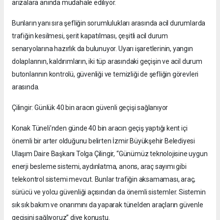
arızalara anında müdahale ediliyor.
Bunların yanı sıra şefliğin sorumlulukları arasında acil durumlarda
trafiğin kesilmesi, şerit kapatılması, çeşitli acil durum
senaryolarına hazırlık da bulunuyor. Uyarı işaretlerinin, yangın
dolaplarının, kaldırımların, iki tüp arasındaki geçişin ve acil durum
butonlarının kontrolü, güvenliği ve temizliği de şefliğin görevleri
arasında.
Çilingir: Günlük 40 bin aracın güvenli geçişi sağlanıyor
Konak Tüneli’nden günde 40 bin aracın geçiş yaptığı kent içi
önemli bir arter olduğunu belirten İzmir Büyükşehir Belediyesi
Ulaşım Daire Başkanı Tolga Çilingir, “Günümüz teknolojisine uygun
enerji besleme sistemi, aydınlatma, anons, araç sayımı gibi
telekontrol sistemi mevcut. Bunlar trafiğin aksamaması, araç,
sürücü ve yolcu güvenliği açısından da önemli sistemler. Sistemin
sık sık bakım ve onarımını da yaparak tünelden araçların güvenle
geçişini sağlıyoruz” diye konuştu.