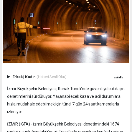
Erkek
|
Kadın
(Haberi Sesli Oku)
İzmir Büyükşehir Belediyesi, Konak Tüneli’nde güvenli yolculuk için
denetimlerini sürdürüyor. Yaşanabilecek kaza ve acil durumlara
hızla müdahale edebilmek için tünel 7 gün 24 saat kameralarla
izleniyor.
İZMİR (İGFA) - İzmir Büyükşehir Belediyesi denetimindeki 1674
metre uzunluğundaki Konak Tüneli’nde güvenli ve konforlu sürüş