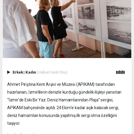
Erkek
|
Kadın
(Haberi Sesli Oku)
Ahmet Piriştina Kent Arşivi ve Müzesi (APİKAM) tarafından
hazırlanan, İzmirlilerin denizle kurduğu gündelik ilişkiyi yansıtan
“İzmir’de Eski Bir Yaz: Deniz Hamamlarından Plaja” sergisi,
APİKAM bahçesinde açıldı. 24 Ekim'e kadar açık kalacak sergi,
deniz hamamları konusunda yapılmış ilk sergi olma özelliğini
taşıyor.