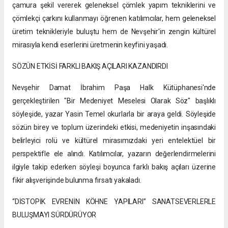
çamura şekil vererek geleneksel çömlek yapım tekniklerini ve
çömlekçi çarkını kullanmayı öğrenen katılımcılar, hem geleneksel
üretim teknikleriyle buluştu hem de Nevşehir'in zengin kültürel
mirasıyla kendi eserlerini üretmenin keyfini yaşadı.
SÖZÜN ETKİSİ FARKLI BAKIŞ AÇILARI KAZANDIRDI
Nevşehir Damat İbrahim Paşa Halk Kütüphanesi'nde
gerçekleştirilen "Bir Medeniyet Meselesi Olarak Söz" başlıklı
söyleşide, yazar Yasin Temel okurlarla bir araya geldi. Söyleşide
sözün birey ve toplum üzerindeki etkisi, medeniyetin inşasındaki
belirleyici rolü ve kültürel mirasımızdaki yeri entelektüel bir
perspektifle ele alındı. Katılımcılar, yazarın değerlendirmelerini
ilgiyle takip ederken söyleşi boyunca farklı bakış açıları üzerine
fikir alışverişinde bulunma fırsatı yakaladı.
“DİSTOPİK EVRENİN KÖHNE YAPILARI” SANATSEVERLERLE
BULUŞMAYI SÜRDÜRÜYOR