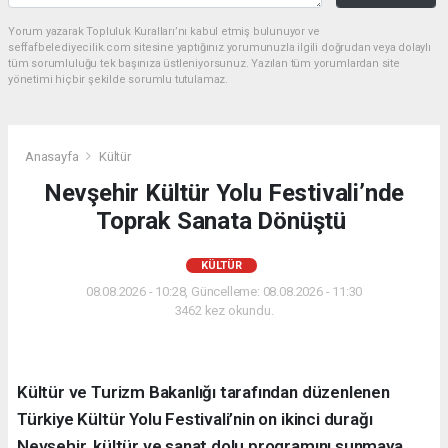
Yorum yazarak Topluluk Kuralları’nı kabul etmiş bulunuyor ve
seffafbelediyecilik.com sitesine yaptığınız yorumunuzla ilgili doğrudan veya dolaylı
tüm sorumluluğu tek başınıza üstleniyorsunuz. Yazılan tüm yorumlardan site
yönetimi hiçbir şekilde sorumlu tutulamaz.
Anasayfa
Kültür
Nevşehir Kültür Yolu Festivali’nde
Toprak Sanata Dönüştü
KÜLTÜR
08.08.2026 - 10:28, Güncelleme: 08.08.2026 - 11:30
3462 kez okundu.
Kültür ve Turizm Bakanlığı tarafından düzenlenen
Türkiye Kültür Yolu Festivali’nin on ikinci durağı
Nevşehir, kültür ve sanat dolu programını sunmaya