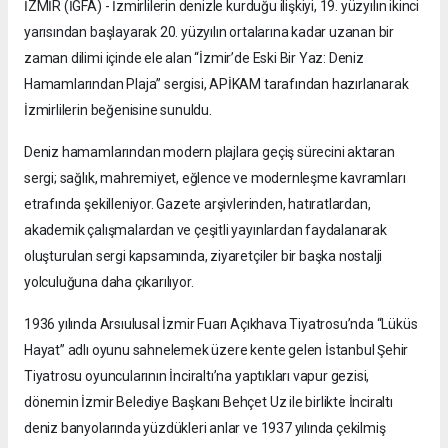
İZMİR (İGFA) - İzmirlilerin denizle kurduğu ilişkiyi, 19. yüzyılın ikinci
yarısından başlayarak 20. yüzyılın ortalarına kadar uzanan bir
zaman dilimi içinde ele alan “İzmir’de Eski Bir Yaz: Deniz
Hamamlarından Plaja” sergisi, APİKAM tarafından hazırlanarak
İzmirlilerin beğenisine sunuldu.
Deniz hamamlarından modern plajlara geçiş sürecini aktaran
sergi; sağlık, mahremiyet, eğlence ve modernleşme kavramları
etrafında şekilleniyor. Gazete arşivlerinden, hatıratlardan,
akademik çalışmalardan ve çeşitli yayınlardan faydalanarak
oluşturulan sergi kapsamında, ziyaretçiler bir başka nostalji
yolculuğuna daha çıkarılıyor.
1936 yılında Arsıulusal İzmir Fuarı Açıkhava Tiyatrosu’nda “Lüküs
Hayat” adlı oyunu sahnelemek üzere kente gelen İstanbul Şehir
Tiyatrosu oyuncularının İnciraltı’na yaptıkları vapur gezisi,
dönemin İzmir Belediye Başkanı Behçet Uz ile birlikte İnciraltı
deniz banyolarında yüzdükleri anlar ve 1937 yılında çekilmiş