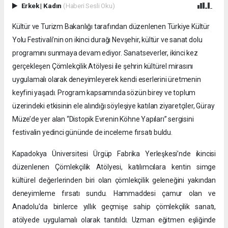
Erkek
|
Kadın
(Haberi Sesli Oku)
Kültür ve Turizm Bakanlığı tarafından düzenlenen Türkiye Kültür
Yolu Festivali’nin on ikinci durağı Nevşehir, kültür ve sanat dolu
programını sunmaya devam ediyor. Sanatseverler, ikinci kez
gerçekleşen Çömlekçilik Atölyesi ile şehrin kültürel mirasını
uygulamalı olarak deneyimleyerek kendi eserlerini üretmenin
keyfini yaşadı. Program kapsamında sözün birey ve toplum
üzerindeki etkisinin ele alındığı söyleşiye katılan ziyaretçiler, Güray
Müze’de yer alan “Distopik Evrenin Köhne Yapıları” sergisini
festivalin yedinci gününde de inceleme fırsatı buldu.
Kapadokya Üniversitesi Ürgüp Fabrika Yerleşkesi’nde ikincisi
düzenlenen Çömlekçilik Atölyesi, katılımcılara kentin simge
kültürel değerlerinden biri olan çömlekçilik geleneğini yakından
deneyimleme fırsatı sundu. Hammaddesi çamur olan ve
Anadolu'da binlerce yıllık geçmişe sahip çömlekçilik sanatı,
atölyede uygulamalı olarak tanıtıldı. Uzman eğitmen eşliğinde