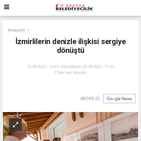
Anasayfa
İzmirlilerin denizle ilişkisi sergiye
dönüştü
22.08.2025 - 15:23, Güncelleme: 22.08.2025 - 15:23
2766+ kez okundu.
ABONE OL