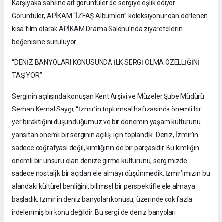
Karşıyaka sahiline ait görüntüler de sergiye eşlik ediyor.
Görüntüler, APİKAM “İZFAŞ Albümleri” koleksiyonundan derlenen
kısa film olarak APİKAM Drama Salonu’nda ziyaretçilerin
beğenisine sunuluyor.
“DENİZ BANYOLARI KONUSUNDA İLK SERGİ OLMA ÖZELLİĞİNİ
TAŞIYOR”
Serginin açılışında konuşan Kent Arşivi ve Müzeler Şube Müdürü
Serhan Kemal Saygı, “İzmir’in toplumsal hafızasında önemli bir
yer bıraktığını düşündüğümüz ve bir dönemin yaşam kültürünü
yansıtan önemli bir serginin açılışı için toplandık. Deniz, İzmir’in
sadece coğrafyası değil, kimliğinin de bir parçasıdır. Bu kimliğin
önemli bir unsuru olan denize girme kültürünü, sergimizde
sadece nostaljik bir açıdan ele almayı düşünmedik. İzmir’imizin bu
alandaki kültürel benliğini, bilimsel bir perspektifle ele almaya
başladık. İzmir’in deniz banyoları konusu, üzerinde çok fazla
irdelenmiş bir konu değildir. Bu sergi de deniz banyoları