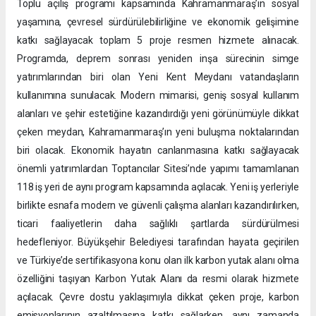
Toplu açılış programı kapsamında Kahramanmaraş’ın sosyal
yaşamına, çevresel sürdürülebilirliğine ve ekonomik gelişimine
katkı sağlayacak toplam 5 proje resmen hizmete alınacak.
Programda, deprem sonrası yeniden inşa sürecinin simge
yatırımlarından biri olan Yeni Kent Meydanı vatandaşların
kullanımına sunulacak. Modern mimarisi, geniş sosyal kullanım
alanları ve şehir estetiğine kazandırdığı yeni görünümüyle dikkat
çeken meydan, Kahramanmaraş’ın yeni buluşma noktalarından
biri olacak. Ekonomik hayatın canlanmasına katkı sağlayacak
önemli yatırımlardan Toptancılar Sitesi’nde yapımı tamamlanan
118 iş yeri de aynı program kapsamında açılacak. Yeni iş yerleriyle
birlikte esnafa modern ve güvenli çalışma alanları kazandırılırken,
ticari faaliyetlerin daha sağlıklı şartlarda sürdürülmesi
hedefleniyor. Büyükşehir Belediyesi tarafından hayata geçirilen
ve Türkiye’de sertifikasyona konu olan ilk karbon yutak alanı olma
özelliğini taşıyan Karbon Yutak Alanı da resmi olarak hizmete
açılacak. Çevre dostu yaklaşımıyla dikkat çeken proje, karbon
emisyonlarının azaltılmasına katkı sağlarken, aynı zamanda