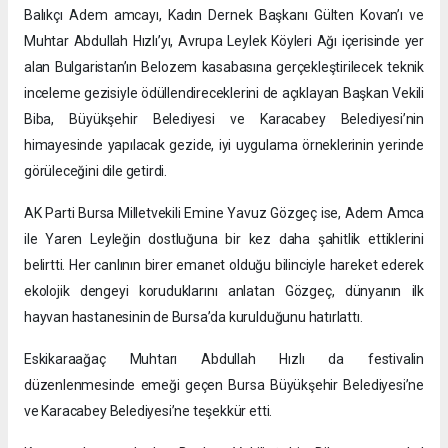
Balıkçı Adem amcayı, Kadın Dernek Başkanı Gülten Kovan’ı ve
Muhtar Abdullah Hızlı’yı, Avrupa Leylek Köyleri Ağı içerisinde yer
alan Bulgaristan’ın Belozem kasabasına gerçekleştirilecek teknik
inceleme gezisiyle ödüllendireceklerini de açıklayan Başkan Vekili
Biba, Büyükşehir Belediyesi ve Karacabey Belediyesi’nin
himayesinde yapılacak gezide, iyi uygulama örneklerinin yerinde
görüleceğini dile getirdi.
AK Parti Bursa Milletvekili Emine Yavuz Gözgeç ise, Adem Amca
ile Yaren Leyleğin dostluğuna bir kez daha şahitlik ettiklerini
belirtti. Her canlının birer emanet olduğu bilinciyle hareket ederek
ekolojik dengeyi koruduklarını anlatan Gözgeç, dünyanın ilk
hayvan hastanesinin de Bursa’da kurulduğunu hatırlattı.
Eskikaraağaç Muhtarı Abdullah Hızlı da festivalin
düzenlenmesinde emeği geçen Bursa Büyükşehir Belediyesi’ne
ve Karacabey Belediyesi’ne teşekkür etti.