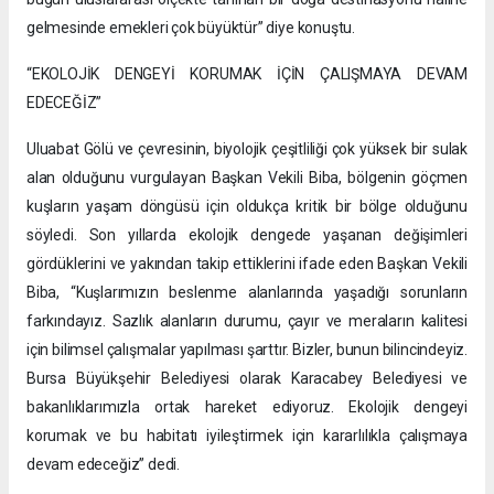
gelmesinde emekleri çok büyüktür” diye konuştu.
“EKOLOJİK DENGEYİ KORUMAK İÇİN ÇALIŞMAYA DEVAM
EDECEĞİZ”
Uluabat Gölü ve çevresinin, biyolojik çeşitliliği çok yüksek bir sulak
alan olduğunu vurgulayan Başkan Vekili Biba, bölgenin göçmen
kuşların yaşam döngüsü için oldukça kritik bir bölge olduğunu
söyledi. Son yıllarda ekolojik dengede yaşanan değişimleri
gördüklerini ve yakından takip ettiklerini ifade eden Başkan Vekili
Biba, “Kuşlarımızın beslenme alanlarında yaşadığı sorunların
farkındayız. Sazlık alanların durumu, çayır ve meraların kalitesi
için bilimsel çalışmalar yapılması şarttır. Bizler, bunun bilincindeyiz.
Bursa Büyükşehir Belediyesi olarak Karacabey Belediyesi ve
bakanlıklarımızla ortak hareket ediyoruz. Ekolojik dengeyi
korumak ve bu habitatı iyileştirmek için kararlılıkla çalışmaya
devam edeceğiz” dedi.