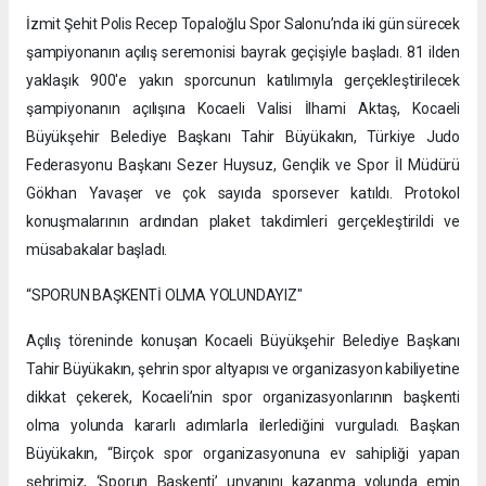
İzmit Şehit Polis Recep Topaloğlu Spor Salonu’nda iki gün sürecek
şampiyonanın açılış seremonisi bayrak geçişiyle başladı. 81 ilden
yaklaşık 900'e yakın sporcunun katılımıyla gerçekleştirilecek
şampiyonanın açılışına Kocaeli Valisi İlhami Aktaş, Kocaeli
Büyükşehir Belediye Başkanı Tahir Büyükakın, Türkiye Judo
Federasyonu Başkanı Sezer Huysuz, Gençlik ve Spor İl Müdürü
Gökhan Yavaşer ve çok sayıda sporsever katıldı. Protokol
konuşmalarının ardından plaket takdimleri gerçekleştirildi ve
müsabakalar başladı.
“SPORUN BAŞKENTİ OLMA YOLUNDAYIZ"
Açılış töreninde konuşan Kocaeli Büyükşehir Belediye Başkanı
Tahir Büyükakın, şehrin spor altyapısı ve organizasyon kabiliyetine
dikkat çekerek, Kocaeli’nin spor organizasyonlarının başkenti
olma yolunda kararlı adımlarla ilerlediğini vurguladı. Başkan
Büyükakın, “Birçok spor organizasyonuna ev sahipliği yapan
şehrimiz, ‘Sporun Başkenti’ unvanını kazanma yolunda emin