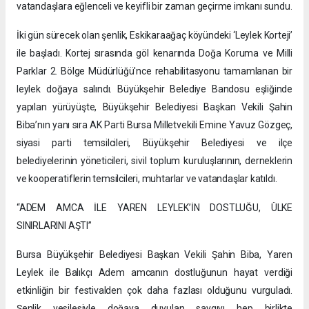
vatandaşlara eğlenceli ve keyifli bir zaman geçirme imkanı sundu.
İki gün sürecek olan şenlik, Eskikaraağaç köyündeki ‘Leylek Korteji’
ile başladı. Kortej sırasında göl kenarında Doğa Koruma ve Milli
Parklar 2. Bölge Müdürlüğü'nce rehabilitasyonu tamamlanan bir
leylek doğaya salındı. Büyükşehir Belediye Bandosu eşliğinde
yapılan yürüyüşte, Büyükşehir Belediyesi Başkan Vekili Şahin
Biba’nın yanı sıra AK Parti Bursa Milletvekili Emine Yavuz Gözgeç,
siyasi parti temsilcileri, Büyükşehir Belediyesi ve ilçe
belediyelerinin yöneticileri, sivil toplum kuruluşlarının, derneklerin
ve kooperatiflerin temsilcileri, muhtarlar ve vatandaşlar katıldı.
“ADEM AMCA İLE YAREN LEYLEK’İN DOSTLUĞU, ÜLKE
SINIRLARINI AŞTI”
Bursa Büyükşehir Belediyesi Başkan Vekili Şahin Biba, Yaren
Leylek ile Balıkçı Adem amcanın dostluğunun hayat verdiği
etkinliğin bir festivalden çok daha fazlası olduğunu vurguladı.
Şenlik vesilesiyle doğaya duyulan saygıyı hep birlikte