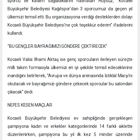
sporcu ile katılım sağladıklarını hatırlatan Huysuz, “Kocaeli
Büyükşehir Belediyesi Kağıtspor’dan 3 sporcumuz da geçen yıl
ülkemizi temsil etti. Bu organizasyona verdiği desteklerden dolayı
Kocaeli Büyükşehir Belediyesi'ne çok teşekkür ederim” ifadelerini
kullandı.
“BU GENÇLER BAYRAĞIMIZI GÖNDERE ÇEKTİRECEK”
Kocaeli Valisi İlhami Aktaş ise genç sporcuların ilerleyen süreçte
milli takım formasıyla ülkemizi en iyi şekilde temsil edeceklerine
inandığını belirterek, “Avrupa ve dünya arenasında İstiklal Marşı’nı
okutacak ve bayrağımızı göndere çekecek sporcular bu salondan
çıkacak” dedi.
NEFES KESEN MAÇLAR
Kocaeli Büyükşehir Belediyesi ev sahipliğinde gerçekleşen
şampiyona kadın ve erkekler kategorilerinde 14 farklı sıklette
düzenlenirken, şampiyona bu yıl ilk kez 5 minder üzerinde