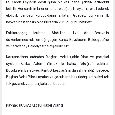
ile Yaren Leyleğin dostluğuna bir kez daha şahitlik ettiklerini
belirtti. Her canlının birer emanet olduğu bilinciyle hareket ederek
ekolojik dengeyi koruduklarını anlatan Gözgeç, dünyanın ilk
hayvan hastanesinin de Bursa’da kurulduğunu hatırlattı.
Eskikaraağaç Muhtarı Abdullah Hızlı da festivalin
düzenlenmesinde emeği geçen Bursa Büyükşehir Belediyesi’ne
ve Karacabey Belediyesi’ne teşekkür etti.
Konuşmaların ardından Başkan Vekili Şahin Biba ve protokol
üyeleri, Balıkçı Adem Yılmaz ile hatıra fotoğrafı çektirdi.
Büyükşehir Belediyesi Kent Orkestrası’nın da sahne aldığı gecede,
Başkan Vekili Biba stantları ve çocukların hazırladığı atölyeleri tek
tek gezerek vatandaşlarla sohbet etti.
Kaynak: (KAHA) Kapsül Haber Ajansı