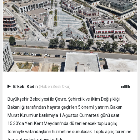
Erkek
|
Kadın
(Haberi Sesli Oku)
Büyükşehir Belediyesi ile Çevre, Şehircilik ve İklim Değişikliği
Bakanlığı tarafından hayata geçirilen 5 önemli yatırım, Bakan
Murat Kurum’un katılımıyla 1 Ağustos Cumartesi günü saat
15.30’da Yeni Kent Meydanı’nda düzenlenecek toplu açılış
töreniyle vatandaşların hizmetine sunulacak. Toplu açılış törenine
tüm vatandaşlar davet edildi.