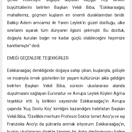
büyüttüklerini belirten Başkan Vekili Biba, “Eskikaraağaç
mahallemiz, göçmen kuşların en önemli duraklarından biridir.
Balıkçı Adem amcamız ile Yaren Leylek’in güzel dostluğu, ülke
sınırlarını aşarak tüm dünyanın ilgisini çekmiştir. Bu dostluk,
doğayla kurulan bağın ne kadar güçlü olabileceğini hepimize
kanıtlamıştır” dedi.
EMEĞİ GEÇENLERE TEŞEKKÜRLER
Eskikaraağaç denildiğinde doğaya sahip çıkan, kuşlarıyla, gölüyle
ve insanıyla örnek gösterilen bir yaşam kültürünün akla geldiğini
belirten Başkan Vekili Biba, sürecin uluslararası alanda
duyulmasını sağlayan Euronatur ve Avrupa Leylek Köyleri Ağı’na
teşekkür etti. İş birlikleri sayesinde Eskikaraağaç’ın Avrupa
çapında ‘Kuş Dostu Köy’ kimliğini kazandığını hatırlatan Başkan
Vekili Biba, “Özellikle merhum Profesör Doktor İsmet Arıcı’yı ve eşi
Franziska Arıcı’yı da şükranla anmak istiyorum. Eskikaraağaç’ın,
bugün uluslararası ölçekte tanınan bir doğa destinasyonu haline