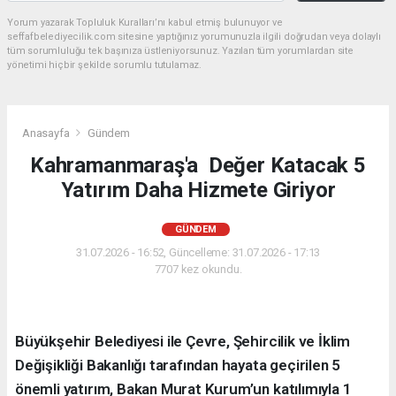
Yorum yazarak Topluluk Kuralları’nı kabul etmiş bulunuyor ve
seffafbelediyecilik.com sitesine yaptığınız yorumunuzla ilgili doğrudan veya dolaylı
tüm sorumluluğu tek başınıza üstleniyorsunuz. Yazılan tüm yorumlardan site
yönetimi hiçbir şekilde sorumlu tutulamaz.
Anasayfa
Gündem
Kahramanmaraş'a Değer Katacak 5
Yatırım Daha Hizmete Giriyor
GÜNDEM
31.07.2026 - 16:52, Güncelleme: 31.07.2026 - 17:13
7707 kez okundu.
Büyükşehir Belediyesi ile Çevre, Şehircilik ve İklim
Değişikliği Bakanlığı tarafından hayata geçirilen 5
önemli yatırım, Bakan Murat Kurum’un katılımıyla 1