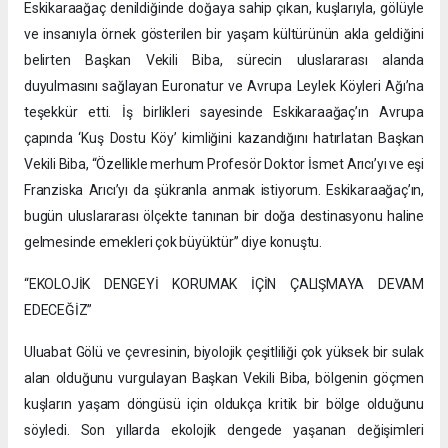
Eskikaraağaç denildiğinde doğaya sahip çıkan, kuşlarıyla, gölüyle
ve insanıyla örnek gösterilen bir yaşam kültürünün akla geldiğini
belirten Başkan Vekili Biba, sürecin uluslararası alanda
duyulmasını sağlayan Euronatur ve Avrupa Leylek Köyleri Ağı’na
teşekkür etti. İş birlikleri sayesinde Eskikaraağaç’ın Avrupa
çapında ‘Kuş Dostu Köy’ kimliğini kazandığını hatırlatan Başkan
Vekili Biba, “Özellikle merhum Profesör Doktor İsmet Arıcı’yı ve eşi
Franziska Arıcı’yı da şükranla anmak istiyorum. Eskikaraağaç’ın,
bugün uluslararası ölçekte tanınan bir doğa destinasyonu haline
gelmesinde emekleri çok büyüktür” diye konuştu.
“EKOLOJİK DENGEYİ KORUMAK İÇİN ÇALIŞMAYA DEVAM
EDECEĞİZ”
Uluabat Gölü ve çevresinin, biyolojik çeşitliliği çok yüksek bir sulak
alan olduğunu vurgulayan Başkan Vekili Biba, bölgenin göçmen
kuşların yaşam döngüsü için oldukça kritik bir bölge olduğunu
söyledi. Son yıllarda ekolojik dengede yaşanan değişimleri