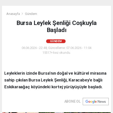
Anasayfa
Gündem
Bursa Leylek Şenliği Coşkuyla
Başladı
GÜNDEM
06.06.2026 - 22:48, Güncelleme: 07.06.2026 - 11:04
15517+ kez okundu.
Leyleklerin izinde Bursa’nın doğal ve kültürel mirasına
sahip çıkılan Bursa Leylek Şenliği, Karacabey’e bağlı
Eskikaraağaç köyündeki kortej yürüyüşüyle başladı.
ABONE OL