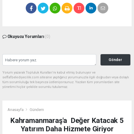
Okuyucu Yorumları
(0)
Gönder
Yorum yazarak Topluluk Kuralları’nı kabul etmiş bulunuyor ve
seffafbelediyecilik.com sitesine yaptığınız yorumunuzla ilgili doğrudan veya dolaylı
tüm sorumluluğu tek başınıza üstleniyorsunuz. Yazılan tüm yorumlardan site
yönetimi hiçbir şekilde sorumlu tutulamaz.
Anasayfa
Gündem
Kahramanmaraş'a Değer Katacak 5
Yatırım Daha Hizmete Giriyor