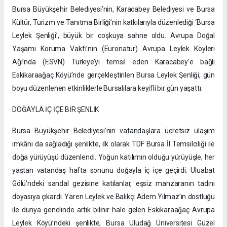
Bursa Büyükşehir Belediyesi’nin, Karacabey Belediyesi ve Bursa
Kültür, Turizm ve Tanıtma Birliği’nin katkılarıyla düzenlediği ‘Bursa
Leylek Şenliği’, büyük bir coşkuya sahne oldu. Avrupa Doğal
Yaşamı Koruma Vakfı’nın (Euronatur) Avrupa Leylek Köyleri
Ağı’nda (ESVN) Türkiye’yi temsil eden Karacabey’e bağlı
Eskikaraağaç Köyü’nde gerçekleştirilen Bursa Leylek Şenliği, gün
boyu düzenlenen etkinliklerle Bursalılara keyifli bir gün yaşattı.
DOĞAYLA İÇ İÇE BİR ŞENLİK
Bursa Büyükşehir Belediyesi’nin vatandaşlara ücretsiz ulaşım
imkânı da sağladığı şenlikte, ilk olarak TDF Bursa İl Temsilciliği ile
doğa yürüyüşü düzenlendi. Yoğun katılımın olduğu yürüyüşle, her
yaştan vatandaş hafta sonunu doğayla iç içe geçirdi. Uluabat
Gölü’ndeki sandal gezisine katılanlar, eşsiz manzaranın tadını
doyasıya çıkardı. Yaren Leylek ve Balıkçı Adem Yılmaz’ın dostluğu
ile dünya genelinde artık bilinir hale gelen Eskikaraağaç Avrupa
Leylek Köyü’ndeki şenlikte, Bursa Uludağ Üniversitesi Güzel