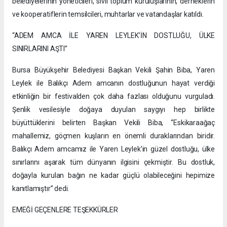
belediyelerinin yöneticileri, sivil toplum kuruluşlarının, derneklerin
ve kooperatiflerin temsilcileri, muhtarlar ve vatandaşlar katıldı.
“ADEM AMCA İLE YAREN LEYLEK’İN DOSTLUĞU, ÜLKE
SINIRLARINI AŞTI”
Bursa Büyükşehir Belediyesi Başkan Vekili Şahin Biba, Yaren
Leylek ile Balıkçı Adem amcanın dostluğunun hayat verdiği
etkinliğin bir festivalden çok daha fazlası olduğunu vurguladı.
Şenlik vesilesiyle doğaya duyulan saygıyı hep birlikte
büyüttüklerini belirten Başkan Vekili Biba, “Eskikaraağaç
mahallemiz, göçmen kuşların en önemli duraklarından biridir.
Balıkçı Adem amcamız ile Yaren Leylek’in güzel dostluğu, ülke
sınırlarını aşarak tüm dünyanın ilgisini çekmiştir. Bu dostluk,
doğayla kurulan bağın ne kadar güçlü olabileceğini hepimize
kanıtlamıştır” dedi.
EMEĞİ GEÇENLERE TEŞEKKÜRLER