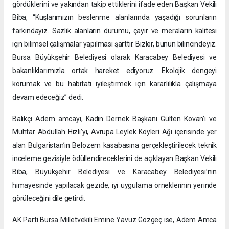
gördüklerini ve yakından takip ettiklerini ifade eden Başkan Vekili
Biba, “Kuşlarımızın beslenme alanlarında yaşadığı sorunların
farkındayız. Sazlık alanların durumu, çayır ve meraların kalitesi
için bilimsel çalışmalar yapılması şarttır. Bizler, bunun bilincindeyiz.
Bursa Büyükşehir Belediyesi olarak Karacabey Belediyesi ve
bakanlıklarımızla ortak hareket ediyoruz. Ekolojik dengeyi
korumak ve bu habitatı iyileştirmek için kararlılıkla çalışmaya
devam edeceğiz” dedi.
Balıkçı Adem amcayı, Kadın Dernek Başkanı Gülten Kovan’ı ve
Muhtar Abdullah Hızlı’yı, Avrupa Leylek Köyleri Ağı içerisinde yer
alan Bulgaristan’ın Belozem kasabasına gerçekleştirilecek teknik
inceleme gezisiyle ödüllendireceklerini de açıklayan Başkan Vekili
Biba, Büyükşehir Belediyesi ve Karacabey Belediyesi’nin
himayesinde yapılacak gezide, iyi uygulama örneklerinin yerinde
görüleceğini dile getirdi.
AK Parti Bursa Milletvekili Emine Yavuz Gözgeç ise, Adem Amca