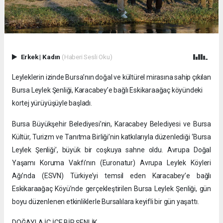
Erkek
|
Kadın
(Haberi Sesli Oku)
Leyleklerin izinde Bursa’nın doğal ve kültürel mirasına sahip çıkılan
Bursa Leylek Şenliği, Karacabey’e bağlı Eskikaraağaç köyündeki
kortej yürüyüşüyle başladı.
Bursa Büyükşehir Belediyesi’nin, Karacabey Belediyesi ve Bursa
Kültür, Turizm ve Tanıtma Birliği’nin katkılarıyla düzenlediği ‘Bursa
Leylek Şenliği’, büyük bir coşkuya sahne oldu. Avrupa Doğal
Yaşamı Koruma Vakfı’nın (Euronatur) Avrupa Leylek Köyleri
Ağı’nda (ESVN) Türkiye’yi temsil eden Karacabey’e bağlı
Eskikaraağaç Köyü’nde gerçekleştirilen Bursa Leylek Şenliği, gün
boyu düzenlenen etkinliklerle Bursalılara keyifli bir gün yaşattı.
DOĞAYLA İÇ İÇE BİR ŞENLİK