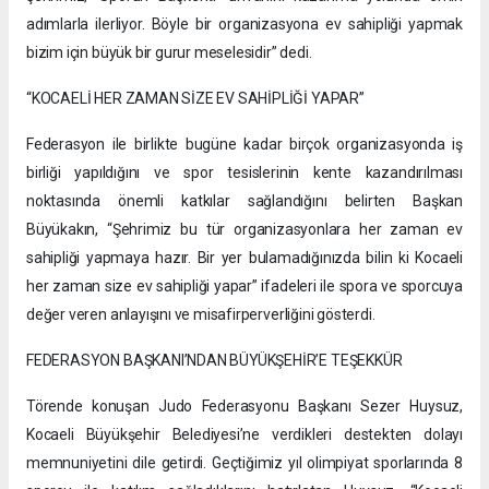
adımlarla ilerliyor. Böyle bir organizasyona ev sahipliği yapmak
bizim için büyük bir gurur meselesidir” dedi.
“KOCAELİ HER ZAMAN SİZE EV SAHİPLİĞİ YAPAR”
Federasyon ile birlikte bugüne kadar birçok organizasyonda iş
birliği yapıldığını ve spor tesislerinin kente kazandırılması
noktasında önemli katkılar sağlandığını belirten Başkan
Büyükakın, “Şehrimiz bu tür organizasyonlara her zaman ev
sahipliği yapmaya hazır. Bir yer bulamadığınızda bilin ki Kocaeli
her zaman size ev sahipliği yapar” ifadeleri ile spora ve sporcuya
değer veren anlayışını ve misafirperverliğini gösterdi.
FEDERASYON BAŞKANI’NDAN BÜYÜKŞEHİR’E TEŞEKKÜR
Törende konuşan Judo Federasyonu Başkanı Sezer Huysuz,
Kocaeli Büyükşehir Belediyesi’ne verdikleri destekten dolayı
memnuniyetini dile getirdi. Geçtiğimiz yıl olimpiyat sporlarında 8