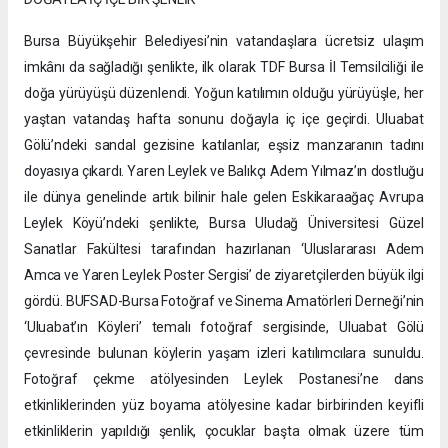
Bursa Büyükşehir Belediyesi’nin vatandaşlara ücretsiz ulaşım
imkânı da sağladığı şenlikte, ilk olarak TDF Bursa İl Temsilciliği ile
doğa yürüyüşü düzenlendi. Yoğun katılımın olduğu yürüyüşle, her
yaştan vatandaş hafta sonunu doğayla iç içe geçirdi. Uluabat
Gölü’ndeki sandal gezisine katılanlar, eşsiz manzaranın tadını
doyasıya çıkardı. Yaren Leylek ve Balıkçı Adem Yılmaz’ın dostluğu
ile dünya genelinde artık bilinir hale gelen Eskikaraağaç Avrupa
Leylek Köyü’ndeki şenlikte, Bursa Uludağ Üniversitesi Güzel
Sanatlar Fakültesi tarafından hazırlanan ‘Uluslararası Adem
Amca ve Yaren Leylek Poster Sergisi’ de ziyaretçilerden büyük ilgi
gördü. BUFSAD-Bursa Fotoğraf ve Sinema Amatörleri Derneği’nin
‘Uluabat’ın Köyleri’ temalı fotoğraf sergisinde, Uluabat Gölü
çevresinde bulunan köylerin yaşam izleri katılımcılara sunuldu.
Fotoğraf çekme atölyesinden Leylek Postanesi’ne dans
etkinliklerinden yüz boyama atölyesine kadar birbirinden keyifli
etkinliklerin yapıldığı şenlik, çocuklar başta olmak üzere tüm