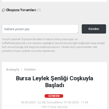
Okuyucu Yorumları
(0)
Gönder
Yorum yazarak Topluluk Kuralları’nı kabul etmiş bulunuyor ve
seffafbelediyecilik.com sitesine yaptığınız yorumunuzla ilgili doğrudan veya dolaylı
tüm sorumluluğu tek başınıza üstleniyorsunuz. Yazılan tüm yorumlardan site
yönetimi hiçbir şekilde sorumlu tutulamaz.
Anasayfa
Gündem
Bursa Leylek Şenliği Coşkuyla
Başladı
GÜNDEM
06.06.2026 - 22:48, Güncelleme: 07.06.2026 - 11:04
15517+ kez okundu.