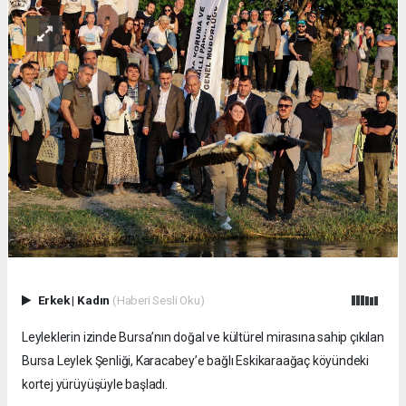
Erkek
|
Kadın
(Haberi Sesli Oku)
Leyleklerin izinde Bursa’nın doğal ve kültürel mirasına sahip çıkılan
Bursa Leylek Şenliği, Karacabey’e bağlı Eskikaraağaç köyündeki
kortej yürüyüşüyle başladı.