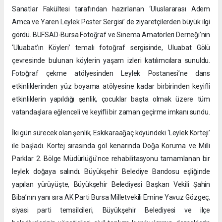
Sanatlar Fakültesi tarafından hazırlanan ‘Uluslararası Adem
Amca ve Yaren Leylek Poster Sergisi’ de ziyaretçilerden büyük ilgi
gördü. BUFSAD-Bursa Fotoğraf ve Sinema Amatörleri Derneği’nin
‘Uluabat’ın Köyleri’ temalı fotoğraf sergisinde, Uluabat Gölü
çevresinde bulunan köylerin yaşam izleri katılımcılara sunuldu.
Fotoğraf çekme atölyesinden Leylek Postanesi’ne dans
etkinliklerinden yüz boyama atölyesine kadar birbirinden keyifli
etkinliklerin yapıldığı şenlik, çocuklar başta olmak üzere tüm
vatandaşlara eğlenceli ve keyifli bir zaman geçirme imkanı sundu.
İki gün sürecek olan şenlik, Eskikaraağaç köyündeki ‘Leylek Korteji’
ile başladı. Kortej sırasında göl kenarında Doğa Koruma ve Milli
Parklar 2. Bölge Müdürlüğü'nce rehabilitasyonu tamamlanan bir
leylek doğaya salındı. Büyükşehir Belediye Bandosu eşliğinde
yapılan yürüyüşte, Büyükşehir Belediyesi Başkan Vekili Şahin
Biba’nın yanı sıra AK Parti Bursa Milletvekili Emine Yavuz Gözgeç,
siyasi parti temsilcileri, Büyükşehir Belediyesi ve ilçe