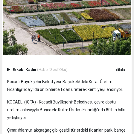
Erkek
|
Kadın
(Haberi Sesli Oku)
Kocaeli Büyükşehir Belediyesi, Başiskele’deki Kullar Üretim
Fidanlığı’nda yılda on binlerce fidan üreterek kenti yeşillendiriyor.
KOCAELİ (İGFA) - Kocaeli Büyükşehir Belediyesi, çevre dostu
üretim anlayışıyla Başiskele Kullar Üretim Fidanlığı’nda 80 bin bitki
yetiştiriyor.
Çınar, ıhlamur, akçaağaç gibi çeşitli türlerdeki fidanlar, park, bahçe