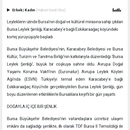
Erkek
|
Kadın
(Haberi Sesli Oku)
Leyleklerin izinde Bursa’nın doğal ve kültürel mirasına sahip çıkılan
Bursa Leylek Şenliği, Karacabey’e bağlı Eskikaraağaç köyündeki
kortej yürüyüşüyle başladı.
Bursa Büyükşehir Belediyesi’nin, Karacabey Belediyesi ve Bursa
Kültür, Turizm ve Tanıtma Birliği’nin katkılarıyla düzenlediği ‘Bursa
Leylek Şenliği’, büyük bir coşkuya sahne oldu. Avrupa Doğal
Yaşamı Koruma Vakfı’nın (Euronatur) Avrupa Leylek Köyleri
Ağı’nda (ESVN) Türkiye’yi temsil eden Karacabey’e bağlı
Eskikaraağaç Köyü’nde gerçekleştirilen Bursa Leylek Şenliği, gün
boyu düzenlenen etkinliklerle Bursalılara keyifli bir gün yaşattı.
DOĞAYLA İÇ İÇE BİR ŞENLİK
Bursa Büyükşehir Belediyesi’nin vatandaşlara ücretsiz ulaşım
imkânı da sağladığı şenlikte, ilk olarak TDF Bursa İl Temsilciliği ile