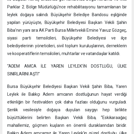
Parklar 2. Bölge Müdürlüğü'nce rehabilitasyonu tamamlanan bir
leylek doğaya salındı. Büyükşehir Belediye Bandosu eşliğinde
yapılan yürüyüşte, Büyükşehir Belediyesi Başkan Vekili Şahin
Biba’nın yanı sıra AK Parti Bursa Milletvekili Emine Yavuz Gözgeç,
siyasi parti temsilcileri, Büyükşehir Belediyesi ve ilçe
belediyelerinin yöneticileri, sivil toplum kuruluşlarının, derneklerin
ve kooperatiflerin temsilcileri, muhtarlar ve vatandaşlar katıldı.
“ADEM AMCA İLE YAREN LEYLEK’İN DOSTLUĞU, ÜLKE
SINIRLARINI AŞTI”
Bursa Büyükşehir Belediyesi Başkan Vekili Şahin Biba, Yaren
Leylek ile Balıkçı Adem amcanın dostluğunun hayat verdiği
etkinliğin bir festivalden çok daha fazlası olduğunu vurguladı.
Şenlik vesilesiyle doğaya duyulan saygıyı hep birlikte
büyüttüklerini belirten Başkan Vekili Biba, “Eskikaraağaç
mahallemiz, göçmen kuşların en önemli duraklarından biridir.
Balıkçı Adem amcamız ile Yaren Leylek’in güzel dostluğu, ülke