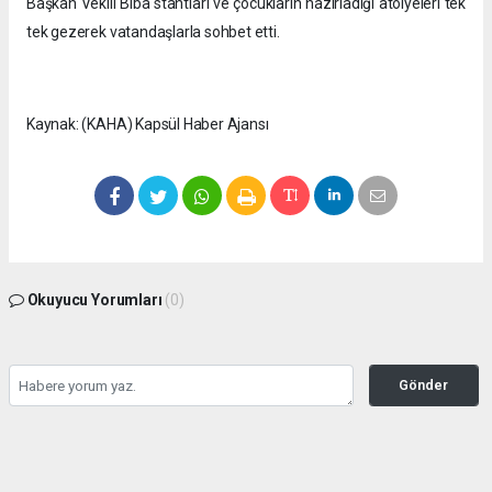
Başkan Vekili Biba stantları ve çocukların hazırladığı atölyeleri tek
tek gezerek vatandaşlarla sohbet etti.
Kaynak: (KAHA) Kapsül Haber Ajansı
Okuyucu Yorumları
(0)
Gönder
Yorum yazarak Topluluk Kuralları’nı kabul etmiş bulunuyor ve
seffafbelediyecilik.com sitesine yaptığınız yorumunuzla ilgili doğrudan veya dolaylı
tüm sorumluluğu tek başınıza üstleniyorsunuz. Yazılan tüm yorumlardan site
yönetimi hiçbir şekilde sorumlu tutulamaz.