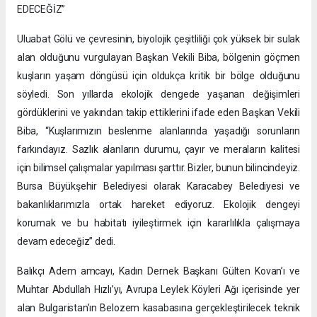
EDECEĞİZ”
Uluabat Gölü ve çevresinin, biyolojik çeşitliliği çok yüksek bir sulak
alan olduğunu vurgulayan Başkan Vekili Biba, bölgenin göçmen
kuşların yaşam döngüsü için oldukça kritik bir bölge olduğunu
söyledi. Son yıllarda ekolojik dengede yaşanan değişimleri
gördüklerini ve yakından takip ettiklerini ifade eden Başkan Vekili
Biba, “Kuşlarımızın beslenme alanlarında yaşadığı sorunların
farkındayız. Sazlık alanların durumu, çayır ve meraların kalitesi
için bilimsel çalışmalar yapılması şarttır. Bizler, bunun bilincindeyiz.
Bursa Büyükşehir Belediyesi olarak Karacabey Belediyesi ve
bakanlıklarımızla ortak hareket ediyoruz. Ekolojik dengeyi
korumak ve bu habitatı iyileştirmek için kararlılıkla çalışmaya
devam edeceğiz” dedi.
Balıkçı Adem amcayı, Kadın Dernek Başkanı Gülten Kovan’ı ve
Muhtar Abdullah Hızlı’yı, Avrupa Leylek Köyleri Ağı içerisinde yer
alan Bulgaristan’ın Belozem kasabasına gerçekleştirilecek teknik