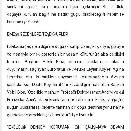
sınırlarını aşarak tüm dünyanın ilgisini çekmiştir. Bu dostluk,
doğayla kurulan bağın ne kadar güçlü olabileceğini hepimize
kanıtlamıştır” dedi.
EMEĞİ GEÇENLERE TEŞEKKÜRLER
Eskikaraağaç denildiğinde doğaya sahip çıkan, kuşlarıyla, gölüyle
ve insanıyla örnek gösterilen bir yaşam kültürünün akla geldiğini
belirten Başkan Vekili Biba, sürecin uluslararası alanda
duyulmasını sağlayan Euronatur ve Avrupa Leylek Köyleri Ağı’na
teşekkür etti. İş birlikleri sayesinde Eskikaraağaç’ın Avrupa
çapında ‘Kuş Dostu Köy’ kimliğini kazandığını hatırlatan Başkan
Vekili Biba, “Özellikle merhum Profesör Doktor İsmet Arıcı’yı ve eşi
Franziska Arıcı’yı da şükranla anmak istiyorum. Eskikaraağaç’ın,
bugün uluslararası ölçekte tanınan bir doğa destinasyonu haline
gelmesinde emekleri çok büyüktür” diye konuştu.
“EKOLOJİK DENGEYİ KORUMAK İÇİN ÇALIŞMAYA DEVAM