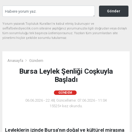
Gönder
Yorum yazarak Topluluk Kuralları’nı kabul etmiş bulunuyor ve
seffafbelediyecilik.com sitesine yaptığınız yorumunuzla ilgili doğrudan veya dolaylı
tüm sorumluluğu tek başınıza üstleniyorsunuz. Yazılan tüm yorumlardan site
yönetimi hiçbir şekilde sorumlu tutulamaz.
Anasayfa
Gündem
Bursa Leylek Şenliği Coşkuyla
Başladı
GÜNDEM
06.06.2026 - 22:48, Güncelleme: 07.06.2026 - 11:04
15525+ kez okundu.
Leyleklerin izinde Bursa’nın doğal ve kültürel mirasına