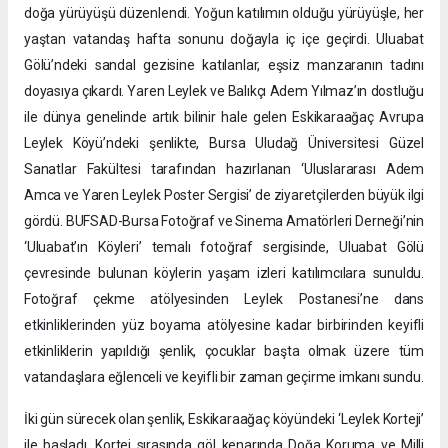
doğa yürüyüşü düzenlendi. Yoğun katılımın olduğu yürüyüşle, her
yaştan vatandaş hafta sonunu doğayla iç içe geçirdi. Uluabat
Gölü’ndeki sandal gezisine katılanlar, eşsiz manzaranın tadını
doyasıya çıkardı. Yaren Leylek ve Balıkçı Adem Yılmaz’ın dostluğu
ile dünya genelinde artık bilinir hale gelen Eskikaraağaç Avrupa
Leylek Köyü’ndeki şenlikte, Bursa Uludağ Üniversitesi Güzel
Sanatlar Fakültesi tarafından hazırlanan ‘Uluslararası Adem
Amca ve Yaren Leylek Poster Sergisi’ de ziyaretçilerden büyük ilgi
gördü. BUFSAD-Bursa Fotoğraf ve Sinema Amatörleri Derneği’nin
‘Uluabat’ın Köyleri’ temalı fotoğraf sergisinde, Uluabat Gölü
çevresinde bulunan köylerin yaşam izleri katılımcılara sunuldu.
Fotoğraf çekme atölyesinden Leylek Postanesi’ne dans
etkinliklerinden yüz boyama atölyesine kadar birbirinden keyifli
etkinliklerin yapıldığı şenlik, çocuklar başta olmak üzere tüm
vatandaşlara eğlenceli ve keyifli bir zaman geçirme imkanı sundu.
İki gün sürecek olan şenlik, Eskikaraağaç köyündeki ‘Leylek Korteji’
ile başladı. Kortej sırasında göl kenarında Doğa Koruma ve Milli