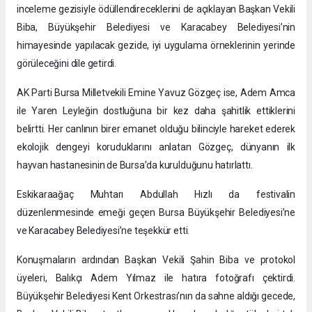
inceleme gezisiyle ödüllendireceklerini de açıklayan Başkan Vekili
Biba, Büyükşehir Belediyesi ve Karacabey Belediyesi’nin
himayesinde yapılacak gezide, iyi uygulama örneklerinin yerinde
görüleceğini dile getirdi.
AK Parti Bursa Milletvekili Emine Yavuz Gözgeç ise, Adem Amca
ile Yaren Leyleğin dostluğuna bir kez daha şahitlik ettiklerini
belirtti. Her canlının birer emanet olduğu bilinciyle hareket ederek
ekolojik dengeyi koruduklarını anlatan Gözgeç, dünyanın ilk
hayvan hastanesinin de Bursa’da kurulduğunu hatırlattı.
Eskikaraağaç Muhtarı Abdullah Hızlı da festivalin
düzenlenmesinde emeği geçen Bursa Büyükşehir Belediyesi’ne
ve Karacabey Belediyesi’ne teşekkür etti.
Konuşmaların ardından Başkan Vekili Şahin Biba ve protokol
üyeleri, Balıkçı Adem Yılmaz ile hatıra fotoğrafı çektirdi.
Büyükşehir Belediyesi Kent Orkestrası’nın da sahne aldığı gecede,