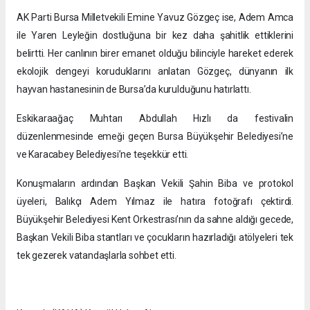
AK Parti Bursa Milletvekili Emine Yavuz Gözgeç ise, Adem Amca
ile Yaren Leyleğin dostluğuna bir kez daha şahitlik ettiklerini
belirtti. Her canlının birer emanet olduğu bilinciyle hareket ederek
ekolojik dengeyi koruduklarını anlatan Gözgeç, dünyanın ilk
hayvan hastanesinin de Bursa’da kurulduğunu hatırlattı.
Eskikaraağaç Muhtarı Abdullah Hızlı da festivalin
düzenlenmesinde emeği geçen Bursa Büyükşehir Belediyesi’ne
ve Karacabey Belediyesi’ne teşekkür etti.
Konuşmaların ardından Başkan Vekili Şahin Biba ve protokol
üyeleri, Balıkçı Adem Yılmaz ile hatıra fotoğrafı çektirdi.
Büyükşehir Belediyesi Kent Orkestrası’nın da sahne aldığı gecede,
Başkan Vekili Biba stantları ve çocukların hazırladığı atölyeleri tek
tek gezerek vatandaşlarla sohbet etti.