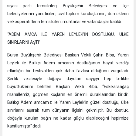
siyasi parti temsilcileri, Büyükşehir Belediyesi ve ilçe
belediyelerinin yöneticileri, sivil toplum kuruluşlarının, derneklerin
ve kooperatiflerin temsilcileri, muhtarlar ve vatandaşlar katıldı.
“ADEM AMCA İLE YAREN LEYLEK’İN DOSTLUĞU, ÜLKE
SINIRLARINI AŞTI”
Bursa Büyükşehir Belediyesi Başkan Vekili Şahin Biba, Yaren
Leylek ile Balıkçı Adem amcanın dostluğunun hayat verdiği
etkinliğin bir festivalden çok daha fazlası olduğunu vurguladı.
Şenlik vesilesiyle doğaya duyulan saygıyı hep birlikte
büyüttüklerini belirten Başkan Vekili Biba, “Eskikaraağaç
mahallemiz, göçmen kuşların en önemli duraklarından biridir.
Balıkçı Adem amcamız ile Yaren Leylek’in güzel dostluğu, ülke
sınırlarını aşarak tüm dünyanın ilgisini çekmiştir. Bu dostluk,
doğayla kurulan bağın ne kadar güçlü olabileceğini hepimize
kanıtlamıştır” dedi.