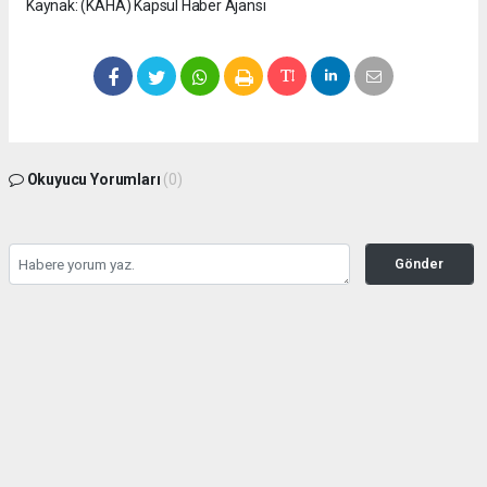
Kaynak: (KAHA) Kapsül Haber Ajansı
Okuyucu Yorumları
(0)
Gönder
Yorum yazarak Topluluk Kuralları’nı kabul etmiş bulunuyor ve
seffafbelediyecilik.com sitesine yaptığınız yorumunuzla ilgili doğrudan veya dolaylı
tüm sorumluluğu tek başınıza üstleniyorsunuz. Yazılan tüm yorumlardan site
yönetimi hiçbir şekilde sorumlu tutulamaz.