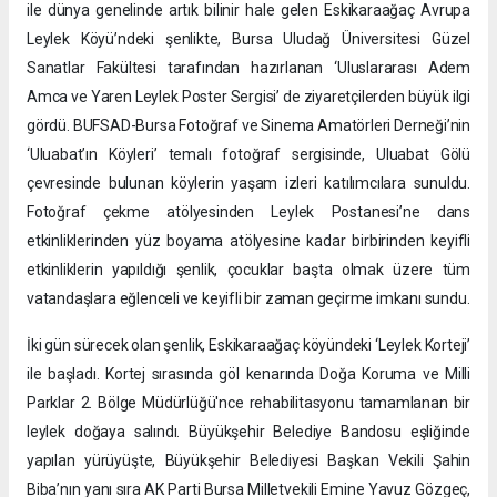
ile dünya genelinde artık bilinir hale gelen Eskikaraağaç Avrupa
Leylek Köyü’ndeki şenlikte, Bursa Uludağ Üniversitesi Güzel
Sanatlar Fakültesi tarafından hazırlanan ‘Uluslararası Adem
Amca ve Yaren Leylek Poster Sergisi’ de ziyaretçilerden büyük ilgi
gördü. BUFSAD-Bursa Fotoğraf ve Sinema Amatörleri Derneği’nin
‘Uluabat’ın Köyleri’ temalı fotoğraf sergisinde, Uluabat Gölü
çevresinde bulunan köylerin yaşam izleri katılımcılara sunuldu.
Fotoğraf çekme atölyesinden Leylek Postanesi’ne dans
etkinliklerinden yüz boyama atölyesine kadar birbirinden keyifli
etkinliklerin yapıldığı şenlik, çocuklar başta olmak üzere tüm
vatandaşlara eğlenceli ve keyifli bir zaman geçirme imkanı sundu.
İki gün sürecek olan şenlik, Eskikaraağaç köyündeki ‘Leylek Korteji’
ile başladı. Kortej sırasında göl kenarında Doğa Koruma ve Milli
Parklar 2. Bölge Müdürlüğü'nce rehabilitasyonu tamamlanan bir
leylek doğaya salındı. Büyükşehir Belediye Bandosu eşliğinde
yapılan yürüyüşte, Büyükşehir Belediyesi Başkan Vekili Şahin
Biba’nın yanı sıra AK Parti Bursa Milletvekili Emine Yavuz Gözgeç,