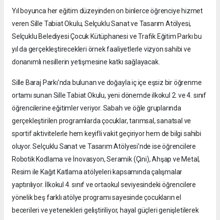
Yıl boyunca her eğitim düzeyinden on binlerce öğrenciye hizmet
veren Sille Tabiat Okulu, Selçuklu Sanat ve Tasarım Atölyesi,
Selçuklu Belediyesi Çocuk Kütüphanesi ve Trafik Eğitim Parkı bu
yıl da gerçekleştirecekleri örnek faaliyetlerle vizyon sahibi ve
donanımlı nesillerin yetişmesine katkı sağlayacak.
Sille Baraj Parkı’nda bulunan ve doğayla iç içe eşsiz bir öğrenme
ortamı sunan Sille Tabiat Okulu, yeni dönemde ilkokul 2. ve 4. sınıf
öğrencilerine eğitimler veriyor. Sabah ve öğle gruplarında
gerçekleştirilen programlarda çocuklar, tarımsal, sanatsal ve
sportif aktivitelerle hem keyifli vakit geçiriyor hem de bilgi sahibi
oluyor. Selçuklu Sanat ve Tasarım Atölyesi’nde ise öğrencilere
Robotik Kodlama ve İnovasyon, Seramik (Çini), Ahşap ve Metal,
Resim ile Kağıt Katlama atölyeleri kapsamında çalışmalar
yaptırılıyor. İlkokul 4. sınıf ve ortaokul seviyesindeki öğrencilere
yönelik beş farklı atölye programı sayesinde çocukların el
becerileri ve yetenekleri geliştiriliyor, hayal güçleri genişletilerek