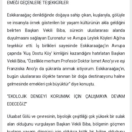
EMEĞİ GEÇENLERE TEŞEKKÜRLER
Eskikaraağaç denildiğinde doğaya sahip çıkan, kuşlarıyla, gölüyle
ve insanıyla örnek gösterilen bir yaşam kültürünün akla geldiğini
belirten Başkan Vekili Biba, sürecin uluslararası alanda
duyulmasını sağlayan Euronatur ve Avrupa Leylek Köyleri Ağı’na
teşekkür etti. İş birlikleri sayesinde Eskikaraağaç’ın Avrupa
çapında ‘Kuş Dostu Köy’ kimliğini kazandığını hatırlatan Başkan
Vekili Biba, “Özellikle merhum Profesör Doktor İsmet Arıcı’yı ve eşi
Franziska Arıcı’yı da şükranla anmak istiyorum. Eskikaraağaç’ın,
bugün uluslararası ölçekte tanınan bir doğa destinasyonu haline
gelmesinde emekleri çok büyüktür” diye konuştu.
“EKOLOJİK DENGEYİ KORUMAK İÇİN ÇALIŞMAYA DEVAM
EDECEĞİZ”
Uluabat Gölü ve çevresinin, biyolojik çeşitliliği çok yüksek bir sulak
alan olduğunu vurgulayan Başkan Vekili Biba, bölgenin göçmen
kuşların yaşam döngüsü için oldukça kritik bir bölge olduğunu