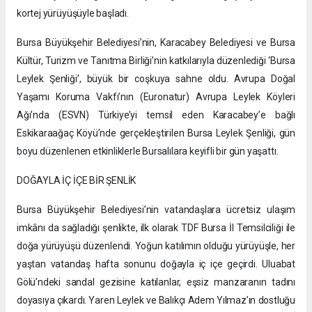
kortej yürüyüşüyle başladı.
Bursa Büyükşehir Belediyesi’nin, Karacabey Belediyesi ve Bursa
Kültür, Turizm ve Tanıtma Birliği’nin katkılarıyla düzenlediği ‘Bursa
Leylek Şenliği’, büyük bir coşkuya sahne oldu. Avrupa Doğal
Yaşamı Koruma Vakfı’nın (Euronatur) Avrupa Leylek Köyleri
Ağı’nda (ESVN) Türkiye’yi temsil eden Karacabey’e bağlı
Eskikaraağaç Köyü’nde gerçekleştirilen Bursa Leylek Şenliği, gün
boyu düzenlenen etkinliklerle Bursalılara keyifli bir gün yaşattı.
DOĞAYLA İÇ İÇE BİR ŞENLİK
Bursa Büyükşehir Belediyesi’nin vatandaşlara ücretsiz ulaşım
imkânı da sağladığı şenlikte, ilk olarak TDF Bursa İl Temsilciliği ile
doğa yürüyüşü düzenlendi. Yoğun katılımın olduğu yürüyüşle, her
yaştan vatandaş hafta sonunu doğayla iç içe geçirdi. Uluabat
Gölü’ndeki sandal gezisine katılanlar, eşsiz manzaranın tadını
doyasıya çıkardı. Yaren Leylek ve Balıkçı Adem Yılmaz’ın dostluğu