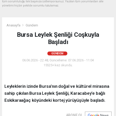
tüm sorumluluğu tek başınıza üstleniyorsunuz. Yazılan tüm yorumlardan site
yönetimi hiçbir şekilde sorumlu tutulamaz.
Anasayfa
Gündem
Bursa Leylek Şenliği Coşkuyla
Başladı
GÜNDEM
06.06.2026 - 22:48, Güncelleme: 07.06.2026 - 11:04
15525+ kez okundu.
Leyleklerin izinde Bursa’nın doğal ve kültürel mirasına
sahip çıkılan Bursa Leylek Şenliği, Karacabey’e bağlı
Eskikaraağaç köyündeki kortej yürüyüşüyle başladı.
ABONE OL