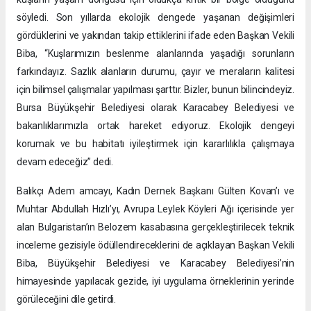
söyledi. Son yıllarda ekolojik dengede yaşanan değişimleri
gördüklerini ve yakından takip ettiklerini ifade eden Başkan Vekili
Biba, “Kuşlarımızın beslenme alanlarında yaşadığı sorunların
farkındayız. Sazlık alanların durumu, çayır ve meraların kalitesi
için bilimsel çalışmalar yapılması şarttır. Bizler, bunun bilincindeyiz.
Bursa Büyükşehir Belediyesi olarak Karacabey Belediyesi ve
bakanlıklarımızla ortak hareket ediyoruz. Ekolojik dengeyi
korumak ve bu habitatı iyileştirmek için kararlılıkla çalışmaya
devam edeceğiz” dedi.
Balıkçı Adem amcayı, Kadın Dernek Başkanı Gülten Kovan’ı ve
Muhtar Abdullah Hızlı’yı, Avrupa Leylek Köyleri Ağı içerisinde yer
alan Bulgaristan’ın Belozem kasabasına gerçekleştirilecek teknik
inceleme gezisiyle ödüllendireceklerini de açıklayan Başkan Vekili
Biba, Büyükşehir Belediyesi ve Karacabey Belediyesi’nin
himayesinde yapılacak gezide, iyi uygulama örneklerinin yerinde
görüleceğini dile getirdi.