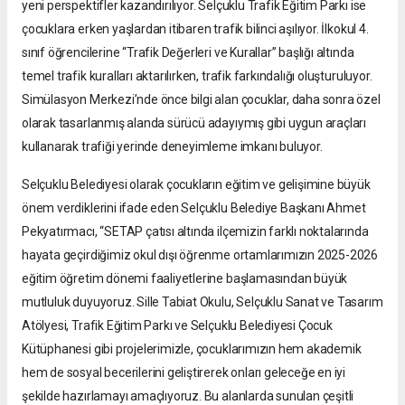
yeni perspektifler kazandırılıyor. Selçuklu Trafik Eğitim Parkı ise
çocuklara erken yaşlardan itibaren trafik bilinci aşılıyor. İlkokul 4.
sınıf öğrencilerine “Trafik Değerleri ve Kurallar” başlığı altında
temel trafik kuralları aktarılırken, trafik farkındalığı oluşturuluyor.
Simülasyon Merkezi’nde önce bilgi alan çocuklar, daha sonra özel
olarak tasarlanmış alanda sürücü adayıymış gibi uygun araçları
kullanarak trafiği yerinde deneyimleme imkanı buluyor.
Selçuklu Belediyesi olarak çocukların eğitim ve gelişimine büyük
önem verdiklerini ifade eden Selçuklu Belediye Başkanı Ahmet
Pekyatırmacı, “SETAP çatısı altında ilçemizin farklı noktalarında
hayata geçirdiğimiz okul dışı öğrenme ortamlarımızın 2025-2026
eğitim öğretim dönemi faaliyetlerine başlamasından büyük
mutluluk duyuyoruz. Sille Tabiat Okulu, Selçuklu Sanat ve Tasarım
Atölyesi, Trafik Eğitim Parkı ve Selçuklu Belediyesi Çocuk
Kütüphanesi gibi projelerimizle, çocuklarımızın hem akademik
hem de sosyal becerilerini geliştirerek onları geleceğe en iyi
şekilde hazırlamayı amaçlıyoruz. Bu alanlarda sunulan çeşitli