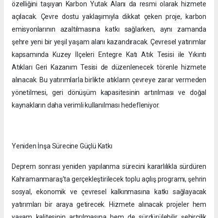
özelliğini taşıyan Karbon Yutak Alanı da resmi olarak hizmete
açılacak. Çevre dostu yaklaşımıyla dikkat çeken proje, karbon
emisyonlarının azaltılmasına katkı sağlarken, aynı zamanda
şehre yeni bir yeşil yaşam alanı kazandıracak. Çevresel yatırımlar
kapsamında Kuzey İlçeleri Entegre Katı Atık Tesisi ile Yıkıntı
Atıkları Geri Kazanım Tesisi de düzenlenecek törenle hizmete
alınacak. Bu yatırımlarla birlikte atıkların çevreye zarar vermeden
yönetilmesi, geri dönüşüm kapasitesinin artırılması ve doğal
kaynakların daha verimli kullanılması hedefleniyor.
Yeniden İnşa Sürecine Güçlü Katkı
Deprem sonrası yeniden yapılanma sürecini kararlılıkla sürdüren
Kahramanmaraş’ta gerçekleştirilecek toplu açılış programı, şehrin
sosyal, ekonomik ve çevresel kalkınmasına katkı sağlayacak
yatırımları bir araya getirecek. Hizmete alınacak projeler hem
yaşam kalitesinin artırılmasına hem de sürdürülebilir şehircilik