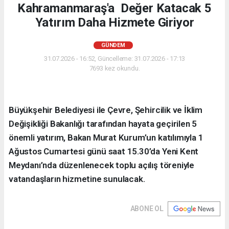
Kahramanmaraş'a Değer Katacak 5
Yatırım Daha Hizmete Giriyor
GÜNDEM
31.07.2026 - 16:52, Güncelleme: 31.07.2026 - 17:13
7693 kez okundu.
Büyükşehir Belediyesi ile Çevre, Şehircilik ve İklim
Değişikliği Bakanlığı tarafından hayata geçirilen 5
önemli yatırım, Bakan Murat Kurum’un katılımıyla 1
Ağustos Cumartesi günü saat 15.30’da Yeni Kent
Meydanı’nda düzenlenecek toplu açılış töreniyle
vatandaşların hizmetine sunulacak.
ABONE OL