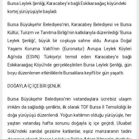
Bursa Leylek Şenliği, Karacabey’e bağlı Eskikaraağaç köyündeki
kortej yürüyüşüyle başladı.
Bursa Büyükşehir Belediyesi’nin, Karacabey Belediyesi ve Bursa
Kültür, Turizm ve Tanıtma Birliği’nin katkılarıyla düzenlediği ‘Bursa
Leylek Şenliği’, büyük bir coşkuya sahne oldu. Avrupa Doğal
Yaşamı Koruma Vakfı’nın (Euronatur) Avrupa Leylek Köyleri
Ağı’nda (ESVN) Türkiye’yi temsil eden Karacabey’e bağlı
Eskikaraağaç Köyü’nde gerçekleştirilen Bursa Leylek Şenliği, gün
boyu düzenlenen etkinliklerle Bursalılara keyifli bir gün yaşattı.
DOĞAYLA İÇ İÇE BİR ŞENLİK
Bursa Büyükşehir Belediyesi’nin vatandaşlara ücretsiz ulaşım
imkânı da sağladığı şenlikte, ilk olarak TDF Bursa İl Temsilciliği ile
doğa yürüyüşü düzenlendi. Yoğun katılımın olduğu yürüyüşle, her
yaştan vatandaş hafta sonunu doğayla iç içe geçirdi. Uluabat
Gölü’ndeki sandal gezisine katılanlar, eşsiz manzaranın tadını