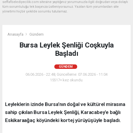
seffafbelediyecilik.com sitesine yaptığınız yorumunuzla ilgili doğrudan veya dolaylı
tüm sorumluluğu tek başınıza üstleniyorsunuz. Yazılan tüm yorumlardan site
yönetimi hiçbir şekilde sorumlu tutulamaz.
Anasayfa
Gündem
Bursa Leylek Şenliği Coşkuyla
Başladı
GÜNDEM
06.06.2026 - 22:48, Güncelleme: 07.06.2026 - 11:04
15517+ kez okundu.
Leyleklerin izinde Bursa’nın doğal ve kültürel mirasına
sahip çıkılan Bursa Leylek Şenliği, Karacabey’e bağlı
Eskikaraağaç köyündeki kortej yürüyüşüyle başladı.