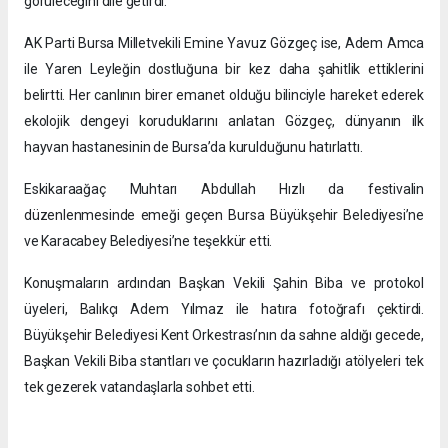
görüleceğini dile getirdi.
AK Parti Bursa Milletvekili Emine Yavuz Gözgeç ise, Adem Amca
ile Yaren Leyleğin dostluğuna bir kez daha şahitlik ettiklerini
belirtti. Her canlının birer emanet olduğu bilinciyle hareket ederek
ekolojik dengeyi koruduklarını anlatan Gözgeç, dünyanın ilk
hayvan hastanesinin de Bursa’da kurulduğunu hatırlattı.
Eskikaraağaç Muhtarı Abdullah Hızlı da festivalin
düzenlenmesinde emeği geçen Bursa Büyükşehir Belediyesi’ne
ve Karacabey Belediyesi’ne teşekkür etti.
Konuşmaların ardından Başkan Vekili Şahin Biba ve protokol
üyeleri, Balıkçı Adem Yılmaz ile hatıra fotoğrafı çektirdi.
Büyükşehir Belediyesi Kent Orkestrası’nın da sahne aldığı gecede,
Başkan Vekili Biba stantları ve çocukların hazırladığı atölyeleri tek
tek gezerek vatandaşlarla sohbet etti.