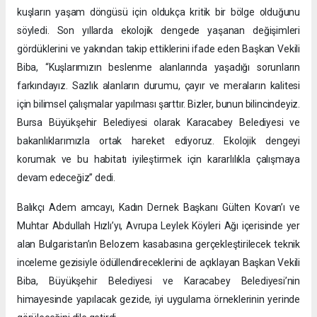
kuşların yaşam döngüsü için oldukça kritik bir bölge olduğunu
söyledi. Son yıllarda ekolojik dengede yaşanan değişimleri
gördüklerini ve yakından takip ettiklerini ifade eden Başkan Vekili
Biba, “Kuşlarımızın beslenme alanlarında yaşadığı sorunların
farkındayız. Sazlık alanların durumu, çayır ve meraların kalitesi
için bilimsel çalışmalar yapılması şarttır. Bizler, bunun bilincindeyiz.
Bursa Büyükşehir Belediyesi olarak Karacabey Belediyesi ve
bakanlıklarımızla ortak hareket ediyoruz. Ekolojik dengeyi
korumak ve bu habitatı iyileştirmek için kararlılıkla çalışmaya
devam edeceğiz” dedi.
Balıkçı Adem amcayı, Kadın Dernek Başkanı Gülten Kovan’ı ve
Muhtar Abdullah Hızlı’yı, Avrupa Leylek Köyleri Ağı içerisinde yer
alan Bulgaristan’ın Belozem kasabasına gerçekleştirilecek teknik
inceleme gezisiyle ödüllendireceklerini de açıklayan Başkan Vekili
Biba, Büyükşehir Belediyesi ve Karacabey Belediyesi’nin
himayesinde yapılacak gezide, iyi uygulama örneklerinin yerinde