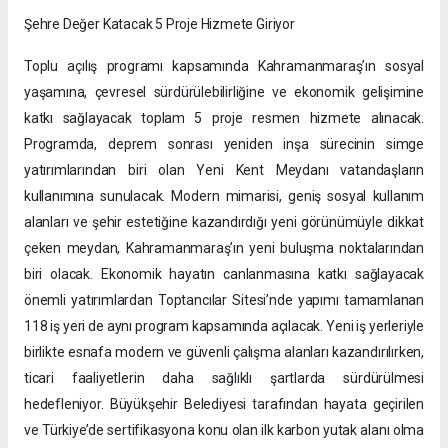
Şehre Değer Katacak 5 Proje Hizmete Giriyor
Toplu açılış programı kapsamında Kahramanmaraş’ın sosyal
yaşamına, çevresel sürdürülebilirliğine ve ekonomik gelişimine
katkı sağlayacak toplam 5 proje resmen hizmete alınacak.
Programda, deprem sonrası yeniden inşa sürecinin simge
yatırımlarından biri olan Yeni Kent Meydanı vatandaşların
kullanımına sunulacak. Modern mimarisi, geniş sosyal kullanım
alanları ve şehir estetiğine kazandırdığı yeni görünümüyle dikkat
çeken meydan, Kahramanmaraş’ın yeni buluşma noktalarından
biri olacak. Ekonomik hayatın canlanmasına katkı sağlayacak
önemli yatırımlardan Toptancılar Sitesi’nde yapımı tamamlanan
118 iş yeri de aynı program kapsamında açılacak. Yeni iş yerleriyle
birlikte esnafa modern ve güvenli çalışma alanları kazandırılırken,
ticari faaliyetlerin daha sağlıklı şartlarda sürdürülmesi
hedefleniyor. Büyükşehir Belediyesi tarafından hayata geçirilen
ve Türkiye’de sertifikasyona konu olan ilk karbon yutak alanı olma