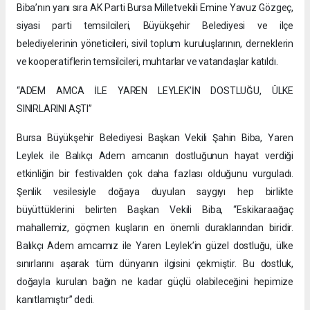
Biba’nın yanı sıra AK Parti Bursa Milletvekili Emine Yavuz Gözgeç,
siyasi parti temsilcileri, Büyükşehir Belediyesi ve ilçe
belediyelerinin yöneticileri, sivil toplum kuruluşlarının, derneklerin
ve kooperatiflerin temsilcileri, muhtarlar ve vatandaşlar katıldı.
“ADEM AMCA İLE YAREN LEYLEK’İN DOSTLUĞU, ÜLKE
SINIRLARINI AŞTI”
Bursa Büyükşehir Belediyesi Başkan Vekili Şahin Biba, Yaren
Leylek ile Balıkçı Adem amcanın dostluğunun hayat verdiği
etkinliğin bir festivalden çok daha fazlası olduğunu vurguladı.
Şenlik vesilesiyle doğaya duyulan saygıyı hep birlikte
büyüttüklerini belirten Başkan Vekili Biba, “Eskikaraağaç
mahallemiz, göçmen kuşların en önemli duraklarından biridir.
Balıkçı Adem amcamız ile Yaren Leylek’in güzel dostluğu, ülke
sınırlarını aşarak tüm dünyanın ilgisini çekmiştir. Bu dostluk,
doğayla kurulan bağın ne kadar güçlü olabileceğini hepimize
kanıtlamıştır” dedi.