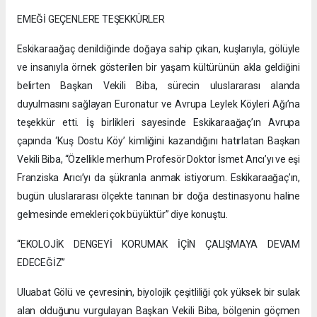
EMEĞİ GEÇENLERE TEŞEKKÜRLER
Eskikaraağaç denildiğinde doğaya sahip çıkan, kuşlarıyla, gölüyle
ve insanıyla örnek gösterilen bir yaşam kültürünün akla geldiğini
belirten Başkan Vekili Biba, sürecin uluslararası alanda
duyulmasını sağlayan Euronatur ve Avrupa Leylek Köyleri Ağı’na
teşekkür etti. İş birlikleri sayesinde Eskikaraağaç’ın Avrupa
çapında ‘Kuş Dostu Köy’ kimliğini kazandığını hatırlatan Başkan
Vekili Biba, “Özellikle merhum Profesör Doktor İsmet Arıcı’yı ve eşi
Franziska Arıcı’yı da şükranla anmak istiyorum. Eskikaraağaç’ın,
bugün uluslararası ölçekte tanınan bir doğa destinasyonu haline
gelmesinde emekleri çok büyüktür” diye konuştu.
“EKOLOJİK DENGEYİ KORUMAK İÇİN ÇALIŞMAYA DEVAM
EDECEĞİZ”
Uluabat Gölü ve çevresinin, biyolojik çeşitliliği çok yüksek bir sulak
alan olduğunu vurgulayan Başkan Vekili Biba, bölgenin göçmen