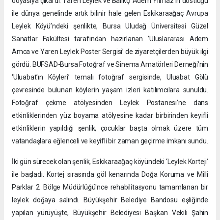
doyasıya çıkardı. Yaren Leylek ve Balıkçı Adem Yılmaz’ın dostluğu
ile dünya genelinde artık bilinir hale gelen Eskikaraağaç Avrupa
Leylek Köyü’ndeki şenlikte, Bursa Uludağ Üniversitesi Güzel
Sanatlar Fakültesi tarafından hazırlanan ‘Uluslararası Adem
Amca ve Yaren Leylek Poster Sergisi’ de ziyaretçilerden büyük ilgi
gördü. BUFSAD-Bursa Fotoğraf ve Sinema Amatörleri Derneği’nin
‘Uluabat’ın Köyleri’ temalı fotoğraf sergisinde, Uluabat Gölü
çevresinde bulunan köylerin yaşam izleri katılımcılara sunuldu.
Fotoğraf çekme atölyesinden Leylek Postanesi’ne dans
etkinliklerinden yüz boyama atölyesine kadar birbirinden keyifli
etkinliklerin yapıldığı şenlik, çocuklar başta olmak üzere tüm
vatandaşlara eğlenceli ve keyifli bir zaman geçirme imkanı sundu.
İki gün sürecek olan şenlik, Eskikaraağaç köyündeki ‘Leylek Korteji’
ile başladı. Kortej sırasında göl kenarında Doğa Koruma ve Milli
Parklar 2. Bölge Müdürlüğü'nce rehabilitasyonu tamamlanan bir
leylek doğaya salındı. Büyükşehir Belediye Bandosu eşliğinde
yapılan yürüyüşte, Büyükşehir Belediyesi Başkan Vekili Şahin