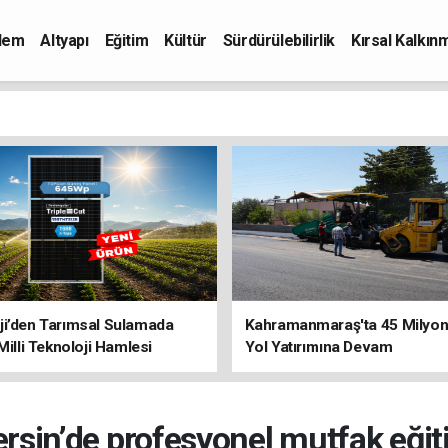
dem
Altyapı
Eğitim
Kültür
Sürdürülebilirlik
Kırsal Kalkın
ji’den Tarımsal Sulamada
Kahramanmaraş'ta 45 Milyon 
 Milli Teknoloji Hamlesi
Yol Yatırımına Devam
rsin’de profesyonel mutfak eğit