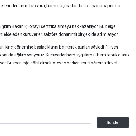
klerinden temel soslara, hamur açmadan tatlı ve pasta yapımına
 Eğitim Bakanlığı onaylı sertifika almaya hak kazanıyor. Bu belge
 elde eden kursiyerler, sektöre donanımlı bir şekilde adım atıyor.
inci dönemine başladıklarını belirterek şunları söyledi: “Hijyen
 konuda eğitim veriyoruz. Kursiyerler hem uygulamalı hem teorik olarak
ziyor. Bu mesleğe dâhil olmak isteyen herkesi mutfağımıza davet
Gönder