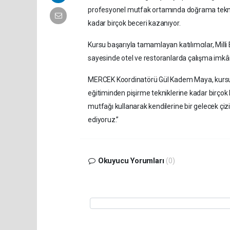
profesyonel mutfak ortamında doğrama tekni
kadar birçok beceri kazanıyor.
Kursu başarıyla tamamlayan katılımcılar, Milli
sayesinde otel ve restoranlarda çalışma imkânı
MERCEK Koordinatörü Gül Kadem Maya, kursun ik
eğitiminden pişirme tekniklerine kadar birçok
mutfağı kullanarak kendilerine bir gelecek çi
ediyoruz.”
Okuyucu Yorumları
(0)