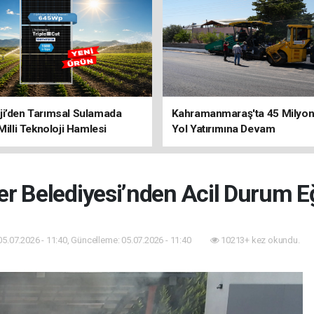
ji’den Tarımsal Sulamada
Kahramanmaraş'ta 45 Milyon 
 Milli Teknoloji Hamlesi
Yol Yatırımına Devam
er Belediyesi’nden Acil Durum E
05.07.2026 - 11:40, Güncelleme: 05.07.2026 - 11:40
10213+ kez okundu.