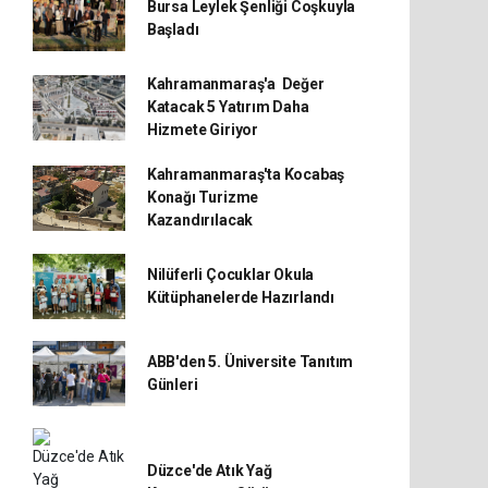
Bursa Leylek Şenliği Coşkuyla
Başladı
Kahramanmaraş'a Değer
Katacak 5 Yatırım Daha
Hizmete Giriyor
Kahramanmaraş'ta Kocabaş
Konağı Turizme
Kazandırılacak
Nilüferli Çocuklar Okula
Kütüphanelerde Hazırlandı
ABB'den 5. Üniversite Tanıtım
Günleri
Düzce'de Atık Yağ