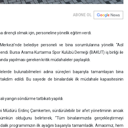
ABONE OL
a dirençli olmak için, personeline yönelik eğitim verdi.
erkezi’nde belediye personeli ve bina sorumlularına yönelik “Acil
endi. Bursa Arama Kurtarma Spor Kulübü Derneği (BAKUT) iş birliği ile
nda yapılması gereken kritik müdahaleler paylaşıldı.
lelerde bulunabilmeleri adına süreçleri başarıyla tamamlayan bina
da takdim edildi. Bu sayede de binalardaki ilk müdahale kapasitesinin
alı yangın söndürme tatbikatı yapıldı.
imi Müdürü Erdinç Çamkerten, sürdürülebilir bir afet yönetiminin ancak
mümkün olduğunu belirterek, “Tüm binalarımızda gerçekleştirmeyi
ındalık programımızın ilk ayağını başarıyla tamamladık. Amacımız, hem