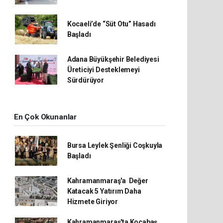
Kocaeli’de “Süt Otu” Hasadı
Başladı
Adana Büyükşehir Belediyesi
Üreticiyi Desteklemeyi
Sürdürüyor
En Çok Okunanlar
Bursa Leylek Şenliği Coşkuyla
Başladı
Kahramanmaraş'a Değer
Katacak 5 Yatırım Daha
Hizmete Giriyor
Kahramanmaraş'ta Kocabaş