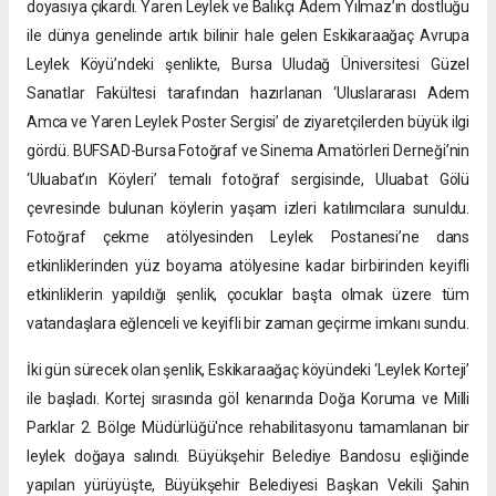
doyasıya çıkardı. Yaren Leylek ve Balıkçı Adem Yılmaz’ın dostluğu
ile dünya genelinde artık bilinir hale gelen Eskikaraağaç Avrupa
Leylek Köyü’ndeki şenlikte, Bursa Uludağ Üniversitesi Güzel
Sanatlar Fakültesi tarafından hazırlanan ‘Uluslararası Adem
Amca ve Yaren Leylek Poster Sergisi’ de ziyaretçilerden büyük ilgi
gördü. BUFSAD-Bursa Fotoğraf ve Sinema Amatörleri Derneği’nin
‘Uluabat’ın Köyleri’ temalı fotoğraf sergisinde, Uluabat Gölü
çevresinde bulunan köylerin yaşam izleri katılımcılara sunuldu.
Fotoğraf çekme atölyesinden Leylek Postanesi’ne dans
etkinliklerinden yüz boyama atölyesine kadar birbirinden keyifli
etkinliklerin yapıldığı şenlik, çocuklar başta olmak üzere tüm
vatandaşlara eğlenceli ve keyifli bir zaman geçirme imkanı sundu.
İki gün sürecek olan şenlik, Eskikaraağaç köyündeki ‘Leylek Korteji’
ile başladı. Kortej sırasında göl kenarında Doğa Koruma ve Milli
Parklar 2. Bölge Müdürlüğü'nce rehabilitasyonu tamamlanan bir
leylek doğaya salındı. Büyükşehir Belediye Bandosu eşliğinde
yapılan yürüyüşte, Büyükşehir Belediyesi Başkan Vekili Şahin