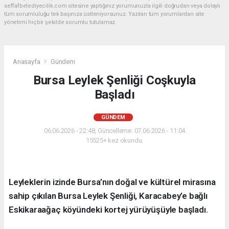
seffafbelediyecilik.com sitesine yaptığınız yorumunuzla ilgili doğrudan veya dolaylı
tüm sorumluluğu tek başınıza üstleniyorsunuz. Yazılan tüm yorumlardan site
yönetimi hiçbir şekilde sorumlu tutulamaz.
Anasayfa
Gündem
Bursa Leylek Şenliği Coşkuyla
Başladı
GÜNDEM
06.06.2026 - 22:48, Güncelleme: 07.06.2026 - 11:04
15525+ kez okundu.
Leyleklerin izinde Bursa’nın doğal ve kültürel mirasına
sahip çıkılan Bursa Leylek Şenliği, Karacabey’e bağlı
Eskikaraağaç köyündeki kortej yürüyüşüyle başladı.