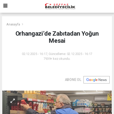
Anasayfa
Orhangazi’de Zabıtadan Yoğun
Mesai
02.12.2025 - 16:17, Güncelleme: 02.12.2025 - 16:17
7939+ kez okundu.
ABONE OL