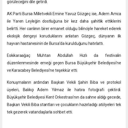
görüleceğini dile getirdi.
AK Parti Bursa Milletvekili Emine Yavuz Gözgeç ise, Adem Amca
ile Yaren Leyleğin dostluğuna bir kez daha şahitlik ettiklerini
belirtti. Her canlının birer emanet olduğu bilinciyle hareket ederek
ekolojik dengeyi koruduklarını anlatan Gözgeç, dünyanın ilk
hayvan hastanesinin de Bursa’da kurulduğunu hatırlattı.
Eskikaraağaç Muhtarı Abdullah Hızlı da festivalin
düzenlenmesinde emeği geçen Bursa Büyükşehir Belediyesi’ne
ve Karacabey Belediyesi’ne teşekkür etti.
Konuşmaların ardından Başkan Vekili Şahin Biba ve protokol
üyeleri, Balıkçı Adem Yılmaz ile hatıra fotoğrafı çektirdi.
Büyükşehir Belediyesi Kent Orkestrası’nın da sahne aldığı gecede,
Başkan Vekili Biba stantları ve çocukların hazırladığı atölyeleri tek
tek gezerek vatandaşlarla sohbet etti.