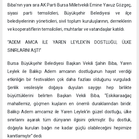
Biba’nın yanı sıra AK Parti Bursa Milletvekili Emine Yavuz Gözgeç,
siyasi parti temsilcileri, Büyükşehir Belediyesi ve ilçe
belediyelerinin yöneticileri, sivil toplum kuruluşlarının, derneklerin
ve kooperatiflerin temsilcileri, muhtarlar ve vatandaşlar katıldı.
“ADEM AMCA İLE YAREN LEYLEK’İN DOSTLUĞU, ÜLKE
SINIRLARINI AŞTI”
Bursa Büyükşehir Belediyesi Başkan Vekili Şahin Biba, Yaren
Leylek ile Balıkçı Adem amcanın dostluğunun hayat verdiği
etkinliğin bir festivalden çok daha fazlası olduğunu vurguladı.
Şenlik vesilesiyle doğaya duyulan saygıyı hep birlikte
büyüttüklerini belirten Başkan Vekili Biba, “Eskikaraağaç
mahallemiz, göçmen kuşların en önemli duraklarından biridir.
Balıkçı Adem amcamız ile Yaren Leylek’in güzel dostluğu, ülke
sınırlarını aşarak tüm dünyanın ilgisini çekmiştir. Bu dostluk,
doğayla kurulan bağın ne kadar güçlü olabileceğini hepimize
kanıtlamıştır” dedi.