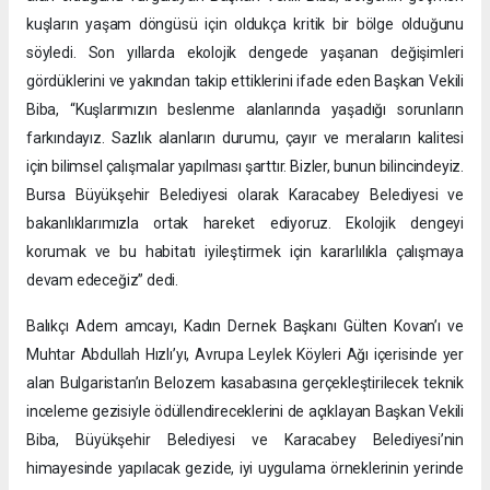
kuşların yaşam döngüsü için oldukça kritik bir bölge olduğunu
söyledi. Son yıllarda ekolojik dengede yaşanan değişimleri
gördüklerini ve yakından takip ettiklerini ifade eden Başkan Vekili
Biba, “Kuşlarımızın beslenme alanlarında yaşadığı sorunların
farkındayız. Sazlık alanların durumu, çayır ve meraların kalitesi
için bilimsel çalışmalar yapılması şarttır. Bizler, bunun bilincindeyiz.
Bursa Büyükşehir Belediyesi olarak Karacabey Belediyesi ve
bakanlıklarımızla ortak hareket ediyoruz. Ekolojik dengeyi
korumak ve bu habitatı iyileştirmek için kararlılıkla çalışmaya
devam edeceğiz” dedi.
Balıkçı Adem amcayı, Kadın Dernek Başkanı Gülten Kovan’ı ve
Muhtar Abdullah Hızlı’yı, Avrupa Leylek Köyleri Ağı içerisinde yer
alan Bulgaristan’ın Belozem kasabasına gerçekleştirilecek teknik
inceleme gezisiyle ödüllendireceklerini de açıklayan Başkan Vekili
Biba, Büyükşehir Belediyesi ve Karacabey Belediyesi’nin
himayesinde yapılacak gezide, iyi uygulama örneklerinin yerinde