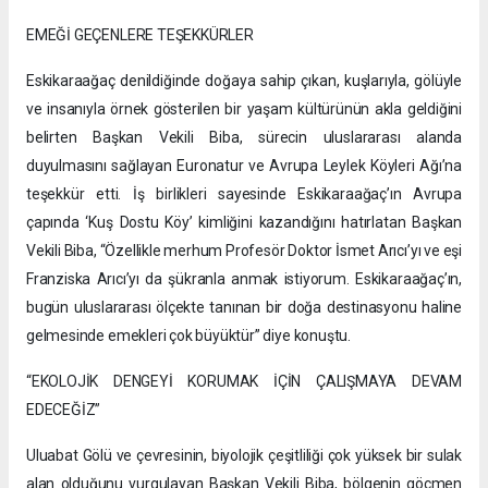
EMEĞİ GEÇENLERE TEŞEKKÜRLER
Eskikaraağaç denildiğinde doğaya sahip çıkan, kuşlarıyla, gölüyle
ve insanıyla örnek gösterilen bir yaşam kültürünün akla geldiğini
belirten Başkan Vekili Biba, sürecin uluslararası alanda
duyulmasını sağlayan Euronatur ve Avrupa Leylek Köyleri Ağı’na
teşekkür etti. İş birlikleri sayesinde Eskikaraağaç’ın Avrupa
çapında ‘Kuş Dostu Köy’ kimliğini kazandığını hatırlatan Başkan
Vekili Biba, “Özellikle merhum Profesör Doktor İsmet Arıcı’yı ve eşi
Franziska Arıcı’yı da şükranla anmak istiyorum. Eskikaraağaç’ın,
bugün uluslararası ölçekte tanınan bir doğa destinasyonu haline
gelmesinde emekleri çok büyüktür” diye konuştu.
“EKOLOJİK DENGEYİ KORUMAK İÇİN ÇALIŞMAYA DEVAM
EDECEĞİZ”
Uluabat Gölü ve çevresinin, biyolojik çeşitliliği çok yüksek bir sulak
alan olduğunu vurgulayan Başkan Vekili Biba, bölgenin göçmen