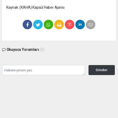
Kaynak: (KAHA) Kapsül Haber Ajansı
Okuyucu Yorumları
(0)
Gönder
Yorum yazarak Topluluk Kuralları’nı kabul etmiş bulunuyor ve
seffafbelediyecilik.com sitesine yaptığınız yorumunuzla ilgili doğrudan veya dolaylı
tüm sorumluluğu tek başınıza üstleniyorsunuz. Yazılan tüm yorumlardan site
yönetimi hiçbir şekilde sorumlu tutulamaz.