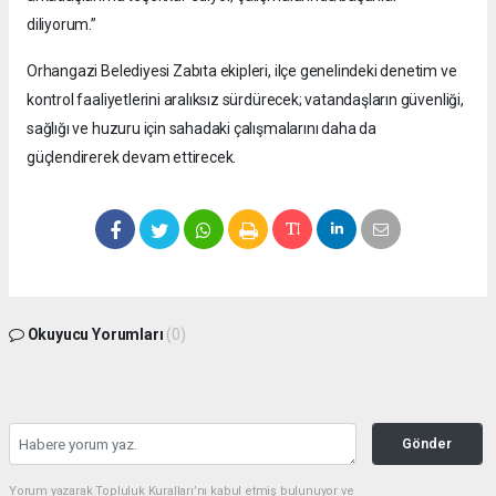
diliyorum.”
Orhangazi Belediyesi Zabıta ekipleri, ilçe genelindeki denetim ve
kontrol faaliyetlerini aralıksız sürdürecek; vatandaşların güvenliği,
sağlığı ve huzuru için sahadaki çalışmalarını daha da
güçlendirerek devam ettirecek.
Okuyucu Yorumları
(0)
Gönder
Yorum yazarak Topluluk Kuralları’nı kabul etmiş bulunuyor ve