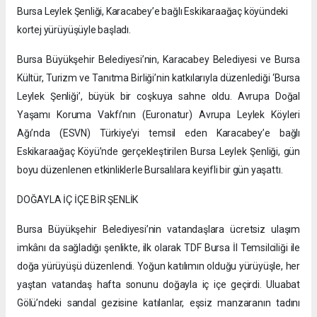
Bursa Leylek Şenliği, Karacabey’e bağlı Eskikaraağaç köyündeki
kortej yürüyüşüyle başladı.
Bursa Büyükşehir Belediyesi’nin, Karacabey Belediyesi ve Bursa
Kültür, Turizm ve Tanıtma Birliği’nin katkılarıyla düzenlediği ‘Bursa
Leylek Şenliği’, büyük bir coşkuya sahne oldu. Avrupa Doğal
Yaşamı Koruma Vakfı’nın (Euronatur) Avrupa Leylek Köyleri
Ağı’nda (ESVN) Türkiye’yi temsil eden Karacabey’e bağlı
Eskikaraağaç Köyü’nde gerçekleştirilen Bursa Leylek Şenliği, gün
boyu düzenlenen etkinliklerle Bursalılara keyifli bir gün yaşattı.
DOĞAYLA İÇ İÇE BİR ŞENLİK
Bursa Büyükşehir Belediyesi’nin vatandaşlara ücretsiz ulaşım
imkânı da sağladığı şenlikte, ilk olarak TDF Bursa İl Temsilciliği ile
doğa yürüyüşü düzenlendi. Yoğun katılımın olduğu yürüyüşle, her
yaştan vatandaş hafta sonunu doğayla iç içe geçirdi. Uluabat
Gölü’ndeki sandal gezisine katılanlar, eşsiz manzaranın tadını