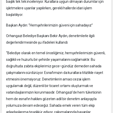
başlık tek tek inceleniyor. Kurallara uygun olmayan durumlar için
işletmelere uyarılar yapılırken, gerekli hallerde idari işlem
başlatılıyor.
Başkan Aydın: “Hemşehrilerimizin güveni için sahadayız”
Orhangazi Belediye Başkanı Bekir Aydın, denetimlerle ilgili
değerlendirmesinde şu ifadeleri kullandı:
“Belediye olarak en temel önceliğimiz; hemşehrilerimizin güvenli,
sağlıklı ve huzurlu bir şehirde yaşamalarını sağlamaktır. Bu
doğrultuda zabıta ekiplerimiz gece–gündüz demeden sahada
çalışmalarını sürdürüyor. Esnafımızın da kurallara titizlikle riayet
etmesini önemsiyoruz. Denetimlerin amacı cezai işlem
uygulamak değil, düzenli bir ticaret ortamı oluşturmak ve
vatandaşlarımızın korunmasıdır. Orhangazi’de hem tüketicinin
hem de esnafın hakkını gözeten adil bir denetim anlayışıyla
yolumuza devam edeceğiz. Sahada emek veren tüm ekip
arkadaşlarıma teşekkür ediyor, çalışmalarında başarılar