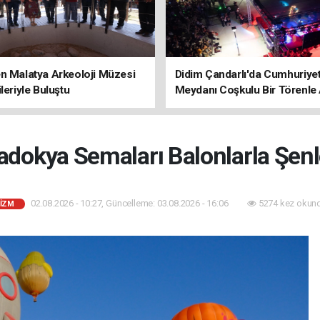
n Malatya Arkeoloji Müzesi
Didim Çandarlı'da Cumhuriye
ileriyle Buluştu
Meydanı Coşkulu Bir Törenle 
adokya Semaları Balonlarla Şenl
02.08.2026 - 10:27, Güncelleme: 03.08.2026 - 16:06
5274 kez okund
IZM