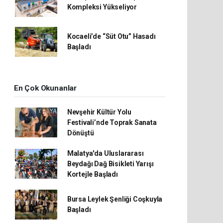
Kompleksi Yükseliyor
Kocaeli’de “Süt Otu” Hasadı
Başladı
En Çok Okunanlar
Nevşehir Kültür Yolu
Festivali’nde Toprak Sanata
Dönüştü
Malatya'da Uluslararası
Beydağı Dağ Bisikleti Yarışı
Kortejle Başladı
Bursa Leylek Şenliği Coşkuyla
Başladı