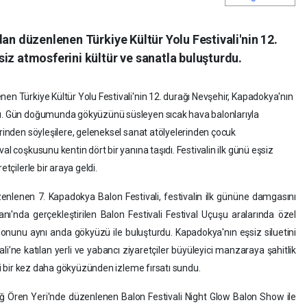
dan düzenlenen Türkiye Kültür Yolu Festivali'nin 12.
iz atmosferini kültür ve sanatla buluşturdu.
nen Türkiye Kültür Yolu Festivali'nin 12. durağı Nevşehir, Kapadokya'nın
rdu. Gün doğumunda gökyüzünü süsleyen sıcak hava balonlarıyla
erinden söyleşilere, geleneksel sanat atölyelerinden çocuk
al coşkusunu kentin dört bir yanına taşıdı. Festivalin ilk günü eşsiz
etçilerle bir araya geldi.
enlenen 7. Kapadokya Balon Festivali, festivalin ilk gününe damgasını
'nda gerçekleştirilen Balon Festivali Festival Uçuşu aralarında özel
lonunu aynı anda gökyüzü ile buluşturdu. Kapadokya'nın eşsiz siluetini
i’ne katılan yerli ve yabancı ziyaretçiler büyüleyici manzaraya şahitlik
ini bir kez daha gökyüzünden izleme fırsatı sundu.
ğ Ören Yeri'nde düzenlenen Balon Festivali Night Glow Balon Show ile