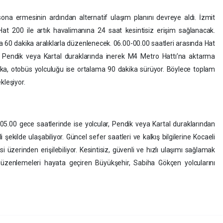
sona ermesinin ardından alternatif ulaşım planını devreye aldı. İzmit
t 200 ile artık havalimanına 24 saat kesintisiz erişim sağlanacak.
la 60 dakika aralıklarla düzenlenecek. 06.00-00.00 saatleri arasında Hat
, Pendik veya Kartal duraklarında inerek M4 Metro Hattı’na aktarma
kika, otobüs yolculuğu ise ortalama 90 dakika sürüyor. Böylece toplam
kleşiyor.
5.00 gece saatlerinde ise yolcular, Pendik veya Kartal duraklarından
 şekilde ulaşabiliyor. Güncel sefer saatleri ve kalkış bilgilerine Kocaeli
i üzerinden erişilebiliyor. Kesintisiz, güvenli ve hızlı ulaşımı sağlamak
düzenlemeleri hayata geçiren Büyükşehir, Sabiha Gökçen yolcularını