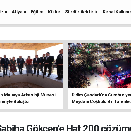
dem
Altyapı
Eğitim
Kültür
Sürdürülebilirlik
Kırsal Kalkın
n Malatya Arkeoloji Müzesi
Didim Çandarlı'da Cumhuriye
ileriyle Buluştu
Meydanı Coşkulu Bir Törenle 
Sabiha Gökçen’e Hat 200 çözüm