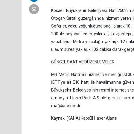
Kocaeli Büyükşehir Belediyesi, Hat 250’nin 
Otogar-Kartal güzergâhında hizmet veren Ha
Seferler, yolcu yoğunluğuna bağlı olarak 10 i
200 ile seyahat eden yolcular; Tavşantepe
yapabiliyor. Metro yolculuğu yaklaşık 12 da
ulaşım süresi yaklaşık 102 dakika olarak gerçe
GÜNCEL SAAT VE DÜZENLEMELER
M4 Metro Hattı’nın hizmet vermediği 00.00-0
İETT’ye ait E10 hattı ile havalimanına güvenli
Büyükşehir Belediyesi’nin resmi internet sites
amacıyla UlaşımPark A.Ş. ile gerekli tüm 
mağdur etmedi.
Kaynak: (KAHA) Kapsül Haber Ajansı