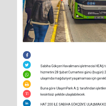
Sabiha Gökçen Havalimanı işletmecisi HEAŞ tar
hizmetini 28 Şubat Cumartesi günü (bugün) 23
ulaşımda mağduriyet yaşamaması için gerekli 
Buna göre UlaşımPark A.Ş. tarafından işletil
kesintisiz şekilde ulaşılabilecek.
HAT 200 İLE SABİHA GÖKÇEN’E ULAŞMAK K