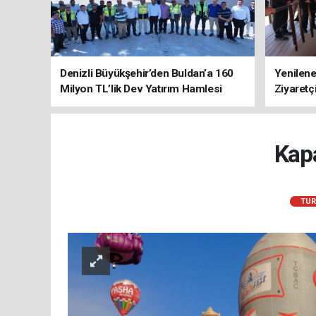
Denizli Büyükşehir’den Buldan’a 160
Yenilene
Milyon TL’lik Dev Yatırım Hamlesi
Ziyaretç
Kap
TUR