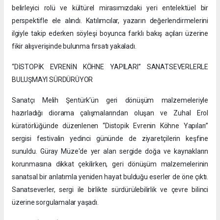
belirleyici rolü ve kültürel mirasımızdaki yeri entelektüel bir
perspektifle ele alındı. Katılımcılar, yazarın değerlendirmelerini
ilgiyle takip ederken söyleşi boyunca farklı bakış açıları üzerine
fikir alışverişinde bulunma fırsatı yakaladı.
“DİSTOPİK EVRENİN KÖHNE YAPILARI” SANATSEVERLERLE
BULUŞMAYI SÜRDÜRÜYOR
Sanatçı Melih Şentürk’ün geri dönüşüm malzemeleriyle
hazırladığı diorama çalışmalarından oluşan ve Zuhal Erol
küratörlüğünde düzenlenen “Distopik Evrenin Köhne Yapıları”
sergisi festivalin yedinci gününde de ziyaretçilerin keşfine
sunuldu. Güray Müze'de yer alan sergide doğa ve kaynakların
korunmasına dikkat çekilirken, geri dönüşüm malzemelerinin
sanatsal bir anlatımla yeniden hayat bulduğu eserler de öne çıktı.
Sanatseverler, sergi ile birlikte sürdürülebilirlik ve çevre bilinci
üzerine sorgulamalar yaşadı.