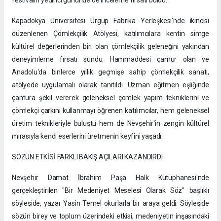
festivalin yedinci gününde de inceleme fırsatı buldu.
Kapadokya Üniversitesi Ürgüp Fabrika Yerleşkesi’nde ikincisi
düzenlenen Çömlekçilik Atölyesi, katılımcılara kentin simge
kültürel değerlerinden biri olan çömlekçilik geleneğini yakından
deneyimleme fırsatı sundu. Hammaddesi çamur olan ve
Anadolu'da binlerce yıllık geçmişe sahip çömlekçilik sanatı,
atölyede uygulamalı olarak tanıtıldı. Uzman eğitmen eşliğinde
çamura şekil vererek geleneksel çömlek yapım tekniklerini ve
çömlekçi çarkını kullanmayı öğrenen katılımcılar, hem geleneksel
üretim teknikleriyle buluştu hem de Nevşehir'in zengin kültürel
mirasıyla kendi eserlerini üretmenin keyfini yaşadı.
SÖZÜN ETKİSİ FARKLI BAKIŞ AÇILARI KAZANDIRDI
Nevşehir Damat İbrahim Paşa Halk Kütüphanesi'nde
gerçekleştirilen "Bir Medeniyet Meselesi Olarak Söz" başlıklı
söyleşide, yazar Yasin Temel okurlarla bir araya geldi. Söyleşide
sözün birey ve toplum üzerindeki etkisi, medeniyetin inşasındaki