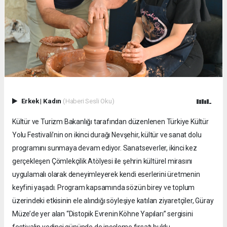
Erkek
|
Kadın
(Haberi Sesli Oku)
Kültür ve Turizm Bakanlığı tarafından düzenlenen Türkiye Kültür
Yolu Festivali’nin on ikinci durağı Nevşehir, kültür ve sanat dolu
programını sunmaya devam ediyor. Sanatseverler, ikinci kez
gerçekleşen Çömlekçilik Atölyesi ile şehrin kültürel mirasını
uygulamalı olarak deneyimleyerek kendi eserlerini üretmenin
keyfini yaşadı. Program kapsamında sözün birey ve toplum
üzerindeki etkisinin ele alındığı söyleşiye katılan ziyaretçiler, Güray
Müze’de yer alan “Distopik Evrenin Köhne Yapıları” sergisini