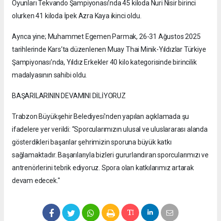
Oyunları Tekvando Şampiyonası’nda 45 kiloda Nuri Nisir birinci
olurken 41 kiloda İpek Azra Kaya ikinci oldu.
Ayrıca yine; Muhammet Egemen Parmak, 26-31 Ağustos 2025
tarihlerinde Kars’ta düzenlenen Muay Thai Minik-Yıldızlar Türkiye
Şampiyonası’nda, Yıldız Erkekler 40 kilo kategorisinde birincilik
madalyasının sahibi oldu.
BAŞARILARININ DEVAMINI DİLİYORUZ
Trabzon Büyükşehir Belediyesi'nden yapılan açıklamada şu
ifadelere yer verildi: “Sporcularımızın ulusal ve uluslararası alanda
gösterdikleri başarılar şehrimizin sporuna büyük katkı
sağlamaktadır. Başarılarıyla bizleri gururlandıran sporcularımızı ve
antrenörlerini tebrik ediyoruz. Spora olan katkılarımız artarak
devam edecek."