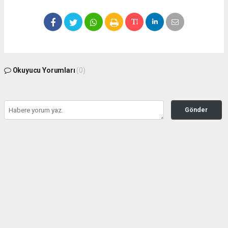
Okuyucu Yorumları
(0)
Gönder
Yorum yazarak Topluluk Kuralları’nı kabul etmiş bulunuyor ve
seffafbelediyecilik.com sitesine yaptığınız yorumunuzla ilgili doğrudan veya dolaylı
tüm sorumluluğu tek başınıza üstleniyorsunuz. Yazılan tüm yorumlardan site
yönetimi hiçbir şekilde sorumlu tutulamaz.
haber paketi
haber scripti
haber yazılımı
Tüm hakları saklı tutulmaktadır.Copyright 2026©