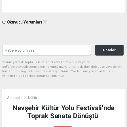
Okuyucu Yorumları
(0)
Gönder
Yorum yazarak Topluluk Kuralları’nı kabul etmiş bulunuyor ve
seffafbelediyecilik.com sitesine yaptığınız yorumunuzla ilgili doğrudan veya dolaylı
tüm sorumluluğu tek başınıza üstleniyorsunuz. Yazılan tüm yorumlardan site
yönetimi hiçbir şekilde sorumlu tutulamaz.
Anasayfa
Kültür
Nevşehir Kültür Yolu Festivali’nde
Toprak Sanata Dönüştü