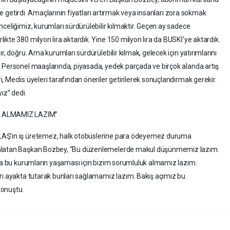
ile getirdi. Amaçlarının fiyatları artırmak veya insanları zora sokmak
celiğimiz, kurumları sürdürülebilir kılmaktır. Geçen ay sadece
kte 380 milyon lira aktardık. Yine 150 milyon lira da BUSKİ’ye aktardık.
r, doğru. Ama kurumları sürdürülebilir kılmak, gelecek için yatırımlarını
. Personel maaşlarında, piyasada, yedek parçada ve birçok alanda artış
 Meclis üyeleri tarafından öneriler getirilerek sonuçlandırmak gerekir.
ız” dedi.
 ALMAMIZ LAZIM”
LAŞ’ın iş üretemez, halk otobüslerine para ödeyemez duruma
anlatan Başkan Bozbey, “Bu düzenlemelerde makul düşünmemiz lazım.
 da bu kurumların yaşaması için bizim sorumluluk almamız lazım.
rı ayakta tutarak bunları sağlamamız lazım. Bakış açımız bu.
 konuştu.