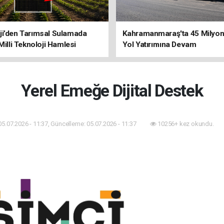
ji’den Tarımsal Sulamada
Kahramanmaraş'ta 45 Milyon 
 Milli Teknoloji Hamlesi
Yol Yatırımına Devam
Yerel Emeğe Dijital Destek
05.07.2026 - 11:37, Güncelleme: 05.07.2026 - 11:37
10256+ kez okundu.