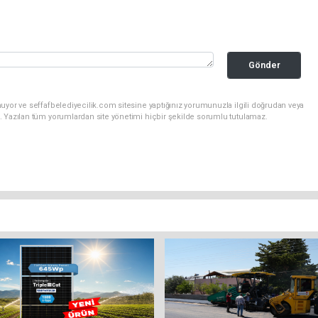
Gönder
uyor ve seffafbelediyecilik.com sitesine yaptığınız yorumunuzla ilgili doğrudan veya
. Yazılan tüm yorumlardan site yönetimi hiçbir şekilde sorumlu tutulamaz.