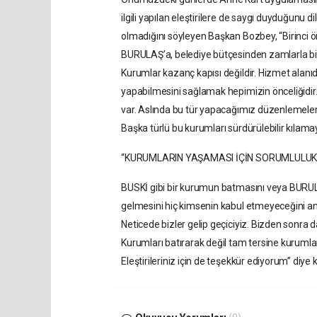
ilgili yapılan eleştirilere de saygı duyduğunu d
olmadığını söyleyen Başkan Bozbey, “Birinci ön
BURULAŞ’a, belediye bütçesinden zamlarla birli
Kurumlar kazanç kapısı değildir. Hizmet alanıdı
yapabilmesini sağlamak hepimizin önceliğidir
var. Aslında bu tür yapacağımız düzenlemeleri,
Başka türlü bu kurumları sürdürülebilir kılamay
“KURUMLARIN YAŞAMASI İÇİN SORUMLULUK
BUSKİ gibi bir kurumun batmasını veya BURU
gelmesini hiç kimsenin kabul etmeyeceğini 
Neticede bizler gelip geçiciyiz. Bizden sonra
Kurumları batırarak değil tam tersine kurumla
Eleştirileriniz için de teşekkür ediyorum” diye