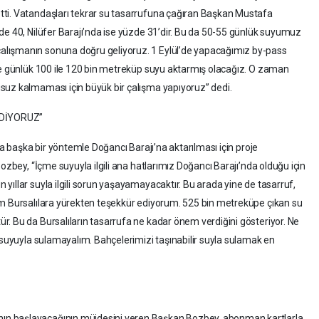
ti. Vatandaşları tekrar su tasarrufuna çağıran Başkan Mustafa
de 40, Nilüfer Barajı’nda ise yüzde 31’dir. Bu da 50-55 günlük suyumuz
lışmanın sonuna doğru geliyoruz. 1 Eylül’de yapacağımız by-pass
ne günlük 100 ile 120 bin metreküp suyu aktarmış olacağız. O zaman
suz kalmaması için büyük bir çalışma yapıyoruz” dedi.
 DİYORUZ”
da başka bir yöntemle Doğancı Barajı’na aktarılması için proje
ozbey, “İçme suyuyla ilgili ana hatlarımız Doğancı Barajı’nda olduğu için
ıllar suyla ilgili sorun yaşayamayacaktır. Bu arada yine de tasarruf,
üm Bursalılara yürekten teşekkür ediyorum. 525 bin metreküpe çıkan su
. Bu da Bursalıların tasarrufa ne kadar önem verdiğini gösteriyor. Ne
e suyuyla sulamayalım. Bahçelerimizi taşınabilir suyla sulamak en
n başlayacağının müjdesini veren Başkan Bozbey, abonman kartlarla