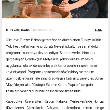
Erkek
|
Kadın
(Haberi Sesli Oku)
Kültür ve Turizm Bakanlığı tarafından düzenlenen Türkiye Kültür
Yolu Festivali’nin on ikinci durağı Nevşehir, kültür ve sanat dolu
programını sunmaya devam ediyor. Sanatseverler, ikinci kez
gerçekleşen Çömlekçilik Atölyesi ile şehrin kültürel mirasını
uygulamalı olarak deneyimleyerek kendi eserlerini üretmenin
keyfini yaşadı. Program kapsamında sözün birey ve toplum
üzerindeki etkisinin ele alındığı söyleşiye katılan ziyaretçiler, Güray
Müze’de yer alan “Distopik Evrenin Köhne Yapıları” sergisini
festivalin yedinci gününde de inceleme fırsatı buldu.
Kapadokya Üniversitesi Ürgüp Fabrika Yerleşkesi’nde ikincisi
düzenlenen Çömlekçilik Atölyesi, katılımcılara kentin simge