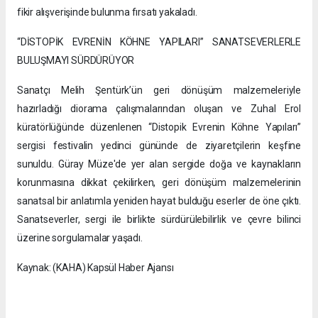
fikir alışverişinde bulunma fırsatı yakaladı.
“DİSTOPİK EVRENİN KÖHNE YAPILARI” SANATSEVERLERLE
BULUŞMAYI SÜRDÜRÜYOR
Sanatçı Melih Şentürk’ün geri dönüşüm malzemeleriyle
hazırladığı diorama çalışmalarından oluşan ve Zuhal Erol
küratörlüğünde düzenlenen “Distopik Evrenin Köhne Yapıları”
sergisi festivalin yedinci gününde de ziyaretçilerin keşfine
sunuldu. Güray Müze'de yer alan sergide doğa ve kaynakların
korunmasına dikkat çekilirken, geri dönüşüm malzemelerinin
sanatsal bir anlatımla yeniden hayat bulduğu eserler de öne çıktı.
Sanatseverler, sergi ile birlikte sürdürülebilirlik ve çevre bilinci
üzerine sorgulamalar yaşadı.
Kaynak: (KAHA) Kapsül Haber Ajansı