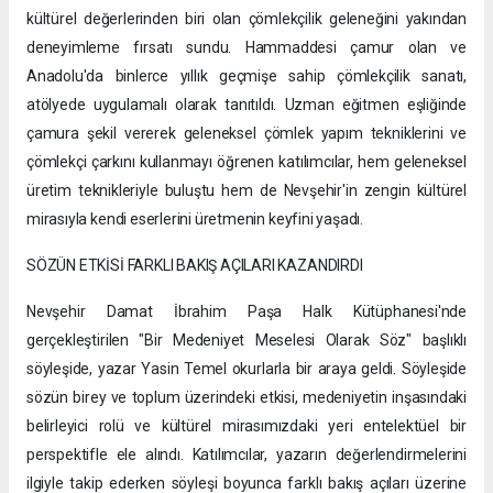
kültürel değerlerinden biri olan çömlekçilik geleneğini yakından
deneyimleme fırsatı sundu. Hammaddesi çamur olan ve
Anadolu'da binlerce yıllık geçmişe sahip çömlekçilik sanatı,
atölyede uygulamalı olarak tanıtıldı. Uzman eğitmen eşliğinde
çamura şekil vererek geleneksel çömlek yapım tekniklerini ve
çömlekçi çarkını kullanmayı öğrenen katılımcılar, hem geleneksel
üretim teknikleriyle buluştu hem de Nevşehir'in zengin kültürel
mirasıyla kendi eserlerini üretmenin keyfini yaşadı.
SÖZÜN ETKİSİ FARKLI BAKIŞ AÇILARI KAZANDIRDI
Nevşehir Damat İbrahim Paşa Halk Kütüphanesi'nde
gerçekleştirilen "Bir Medeniyet Meselesi Olarak Söz" başlıklı
söyleşide, yazar Yasin Temel okurlarla bir araya geldi. Söyleşide
sözün birey ve toplum üzerindeki etkisi, medeniyetin inşasındaki
belirleyici rolü ve kültürel mirasımızdaki yeri entelektüel bir
perspektifle ele alındı. Katılımcılar, yazarın değerlendirmelerini
ilgiyle takip ederken söyleşi boyunca farklı bakış açıları üzerine