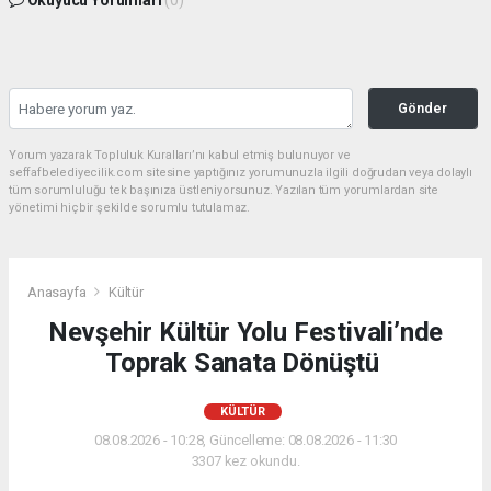
Okuyucu Yorumları
(0)
Gönder
Yorum yazarak Topluluk Kuralları’nı kabul etmiş bulunuyor ve
seffafbelediyecilik.com sitesine yaptığınız yorumunuzla ilgili doğrudan veya dolaylı
tüm sorumluluğu tek başınıza üstleniyorsunuz. Yazılan tüm yorumlardan site
yönetimi hiçbir şekilde sorumlu tutulamaz.
Anasayfa
Kültür
Nevşehir Kültür Yolu Festivali’nde
Toprak Sanata Dönüştü
KÜLTÜR
08.08.2026 - 10:28, Güncelleme: 08.08.2026 - 11:30
3307 kez okundu.