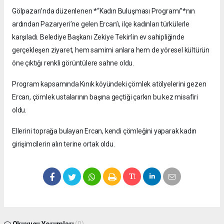
Gölpazarı’nda düzenlenen *“Kadın Buluşması Programı”*nın
ardından Pazaryeri’ne gelen Ercan’ı, ilçe kadınları türkülerle
karşıladı. Belediye Başkanı Zekiye Tekin’in ev sahipliğinde
gerçekleşen ziyaret, hem samimi anlara hem de yöresel kültürün
öne çıktığı renkli görüntülere sahne oldu.
Program kapsamında Kınık köyündeki çömlek atölyelerini gezen
Ercan, çömlek ustalarının başına geçtiği çarkın bu kez misafiri
oldu.
Ellerini toprağa bulayan Ercan, kendi çömleğini yaparak kadın
girişimcilerin alın terine ortak oldu.