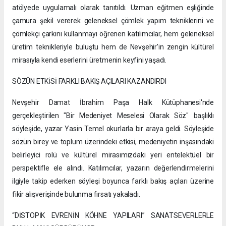
atölyede uygulamalı olarak tanıtıldı. Uzman eğitmen eşliğinde
çamura şekil vererek geleneksel çömlek yapım tekniklerini ve
çömlekçi çarkını kullanmayı öğrenen katılımcılar, hem geleneksel
üretim teknikleriyle buluştu hem de Nevşehir'in zengin kültürel
mirasıyla kendi eserlerini üretmenin keyfini yaşadı.
SÖZÜN ETKİSİ FARKLI BAKIŞ AÇILARI KAZANDIRDI
Nevşehir Damat İbrahim Paşa Halk Kütüphanesi'nde
gerçekleştirilen "Bir Medeniyet Meselesi Olarak Söz" başlıklı
söyleşide, yazar Yasin Temel okurlarla bir araya geldi. Söyleşide
sözün birey ve toplum üzerindeki etkisi, medeniyetin inşasındaki
belirleyici rolü ve kültürel mirasımızdaki yeri entelektüel bir
perspektifle ele alındı. Katılımcılar, yazarın değerlendirmelerini
ilgiyle takip ederken söyleşi boyunca farklı bakış açıları üzerine
fikir alışverişinde bulunma fırsatı yakaladı.
“DİSTOPİK EVRENİN KÖHNE YAPILARI” SANATSEVERLERLE