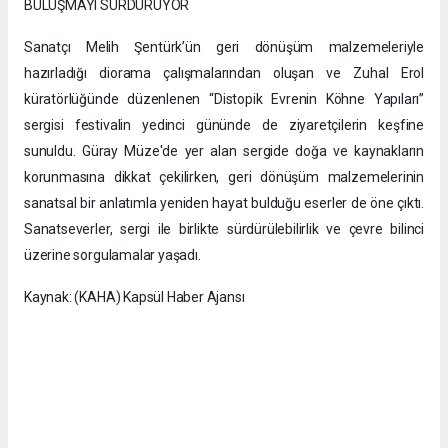
BULUŞMAYI SÜRDÜRÜYOR
Sanatçı Melih Şentürk’ün geri dönüşüm malzemeleriyle
hazırladığı diorama çalışmalarından oluşan ve Zuhal Erol
küratörlüğünde düzenlenen “Distopik Evrenin Köhne Yapıları”
sergisi festivalin yedinci gününde de ziyaretçilerin keşfine
sunuldu. Güray Müze'de yer alan sergide doğa ve kaynakların
korunmasına dikkat çekilirken, geri dönüşüm malzemelerinin
sanatsal bir anlatımla yeniden hayat bulduğu eserler de öne çıktı.
Sanatseverler, sergi ile birlikte sürdürülebilirlik ve çevre bilinci
üzerine sorgulamalar yaşadı.
Kaynak: (KAHA) Kapsül Haber Ajansı