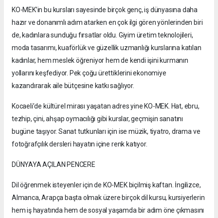
KO-MEK’in bu kursları sayesinde birçok genç, iş dünyasına daha
hazır ve donanımlı adım atarken en çok ilgi gören yönlerinden biri
de, kadınlara sunduğu fırsatlar oldu. Giyim üretim teknolojileri,
moda tasarımı, kuaförlük ve güzellik uzmanlığı kurslarına katılan
kadınlar, hem meslek öğreniyor hem de kendi işini kurmanın
yollarını keşfediyor. Pek çoğu ürettiklerini ekonomiye
kazandırarak aile bütçesine katkı sağlıyor.
Kocaeli’de kültürel mirası yaşatan adres yine KO-MEK. Hat, ebru,
tezhip, çini, ahşap oymacılığı gibi kurslar, geçmişin sanatını
bugüne taşıyor. Sanat tutkunları için ise müzik, tiyatro, drama ve
fotoğrafçılık dersleri hayatın içine renk katıyor.
DÜNYAYA AÇILAN PENCERE
Dil öğrenmek isteyenler için de KO-MEK biçilmiş kaftan. İngilizce,
Almanca, Arapça başta olmak üzere birçok dil kursu, kursiyerlerin
hem iş hayatında hem de sosyal yaşamda bir adım öne çıkmasını