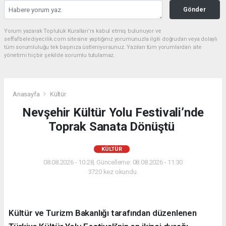
Gönder
Yorum yazarak Topluluk Kuralları’nı kabul etmiş bulunuyor ve
seffafbelediyecilik.com sitesine yaptığınız yorumunuzla ilgili doğrudan veya dolaylı
tüm sorumluluğu tek başınıza üstleniyorsunuz. Yazılan tüm yorumlardan site
yönetimi hiçbir şekilde sorumlu tutulamaz.
Anasayfa
Kültür
Nevşehir Kültür Yolu Festivali’nde
Toprak Sanata Dönüştü
KÜLTÜR
08.08.2026 - 10:28, Güncelleme: 08.08.2026 - 11:30
3720 kez okundu.
Kültür ve Turizm Bakanlığı tarafından düzenlenen