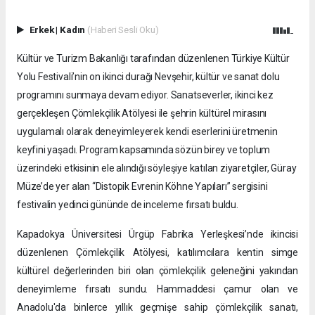
Erkek
|
Kadın
(Haberi Sesli Oku)
Kültür ve Turizm Bakanlığı tarafından düzenlenen Türkiye Kültür
Yolu Festivali’nin on ikinci durağı Nevşehir, kültür ve sanat dolu
programını sunmaya devam ediyor. Sanatseverler, ikinci kez
gerçekleşen Çömlekçilik Atölyesi ile şehrin kültürel mirasını
uygulamalı olarak deneyimleyerek kendi eserlerini üretmenin
keyfini yaşadı. Program kapsamında sözün birey ve toplum
üzerindeki etkisinin ele alındığı söyleşiye katılan ziyaretçiler, Güray
Müze’de yer alan “Distopik Evrenin Köhne Yapıları” sergisini
festivalin yedinci gününde de inceleme fırsatı buldu.
Kapadokya Üniversitesi Ürgüp Fabrika Yerleşkesi’nde ikincisi
düzenlenen Çömlekçilik Atölyesi, katılımcılara kentin simge
kültürel değerlerinden biri olan çömlekçilik geleneğini yakından
deneyimleme fırsatı sundu. Hammaddesi çamur olan ve
Anadolu'da binlerce yıllık geçmişe sahip çömlekçilik sanatı,