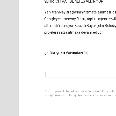
ŞEHİR İÇİ TRAFİĞE NEFES ALDIRIYOR
Yeni tramvay araçlarının hizmete alınması, özel
Genişleyen tramvay filosu, toplu ulaşımı teşvik
alternatifi sunuyor. Kocaeli Büyükşehir Beledi
projelere imza atmaya devam ediyor.
Okuyucu Yorumları
(0)
Yorum yazarak Topluluk Kuralları’nı kabul etmiş bulun
dolaylı tüm sorumluluğu tek başınıza üstleniyorsunuz