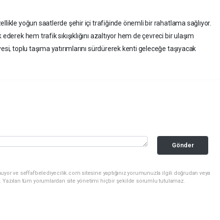
likle yoğun saatlerde şehir içi trafiğinde önemli bir rahatlama sağlıyor.
 ederek hem trafik sıkışıklığını azaltıyor hem de çevreci bir ulaşım
yesi, toplu taşıma yatırımlarını sürdürerek kenti geleceğe taşıyacak
Gönder
uyor ve seffafbelediyecilik.com sitesine yaptığınız yorumunuzla ilgili doğrudan veya
. Yazılan tüm yorumlardan site yönetimi hiçbir şekilde sorumlu tutulamaz.