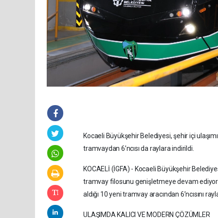
Kocaeli Büyükşehir Belediyesi, şehir içi ulaşı
tramvaydan 6’ncısı da raylara indirildi.
KOCAELİ (İGFA) - Kocaeli Büyükşehir Belediyesi
tramvay filosunu genişletmeye devam ediyor. U
aldığı 10 yeni tramvay aracından 6’ncısını rayla
ULAŞIMDA KALICI VE MODERN ÇÖZÜMLER