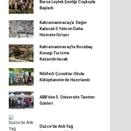
Bursa Leylek Şenliği Coşkuyla
Başladı
Kahramanmaraş'a Değer
Katacak 5 Yatırım Daha
Hizmete Giriyor
Kahramanmaraş'ta Kocabaş
Konağı Turizme
Kazandırılacak
Nilüferli Çocuklar Okula
Kütüphanelerde Hazırlandı
ABB'den 5. Üniversite Tanıtım
Günleri
Düzce'de Atık Yağ