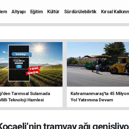
dem
Altyapı
Eğitim
Kültür
Sürdürülebilirlik
Kırsal Kalkın
ji’den Tarımsal Sulamada
Kahramanmaraş'ta 45 Milyon 
 Milli Teknoloji Hamlesi
Yol Yatırımına Devam
Kocaeli’nin tramvay ağı genişliyo