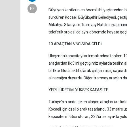
Büyüyen kentlerin en önemli ihtiyaçlarından bi
sürdüren Kocaeli Büyükşehir Belediyesi, geçti
Alikahya Stadyum Tramvay Hattı’nın yapımını da
teleferik projesi de aynı dönemde hayata geçir
10 ARAÇTAN 6’NCISI DA GELDİ
Ulaşımda kapasiteyi artırmak adına toplam 10 
araçlardan ilk 5’ini geçtiğimiz aylarda teslim
birlikte filoda aktif olarak çalışan araç sayısı
alınacağını duyurdu. Diğer tramvay araçları d
YERLİ ÜRETİM, YÜKSEK KAPASİTE
Türkiye’nin önde gelen ulaşım araçları üretic
Kocaeli için özel olarak tasarlandı. 33 metre
kapasitenin 66’sı oturan, 232’si ise ayakta yolcu