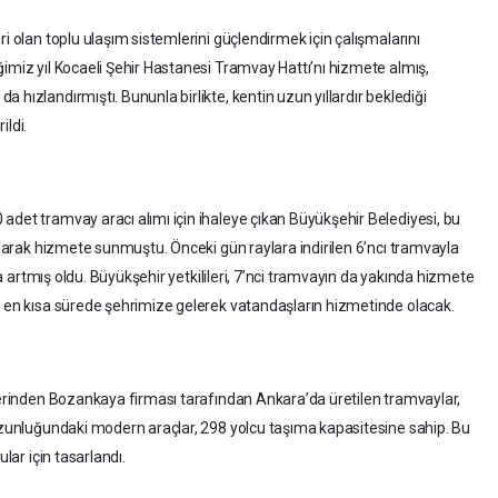
ri olan toplu ulaşım sistemlerini güçlendirmek için çalışmalarını
ğimiz yıl Kocaeli Şehir Hastanesi Tramvay Hattı’nı hizmete almış,
 hızlandırmıştı. Bununla birlikte, kentin uzun yıllardır beklediği
ildi.
adet tramvay aracı alımı için ihaleye çıkan Büyükşehir Belediyesi, bu
 alarak hizmete sunmuştu. Önceki gün raylara indirilen 6’ncı tramvayla
 da artmış oldu. Büyükşehir yetkilileri, 7’nci tramvayın da yakında hizmete
a en kısa sürede şehrimize gelerek vatandaşların hizmetinde olacak.
ilerinden Bozankaya firması tarafından Ankara’da üretilen tramvaylar,
 uzunluğundaki modern araçlar, 298 yolcu taşıma kapasitesine sahip. Bu
lar için tasarlandı.