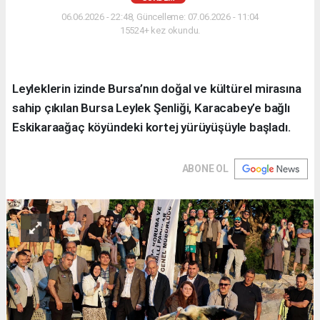
06.06.2026 - 22:48, Güncelleme: 07.06.2026 - 11:04
15524+ kez okundu.
Leyleklerin izinde Bursa’nın doğal ve kültürel mirasına
sahip çıkılan Bursa Leylek Şenliği, Karacabey’e bağlı
Eskikaraağaç köyündeki kortej yürüyüşüyle başladı.
ABONE OL