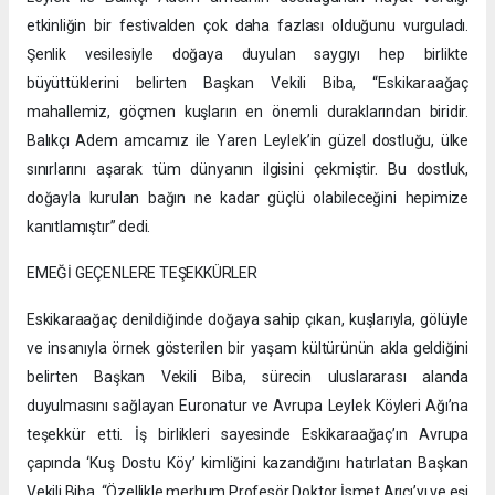
etkinliğin bir festivalden çok daha fazlası olduğunu vurguladı.
Şenlik vesilesiyle doğaya duyulan saygıyı hep birlikte
büyüttüklerini belirten Başkan Vekili Biba, “Eskikaraağaç
mahallemiz, göçmen kuşların en önemli duraklarından biridir.
Balıkçı Adem amcamız ile Yaren Leylek’in güzel dostluğu, ülke
sınırlarını aşarak tüm dünyanın ilgisini çekmiştir. Bu dostluk,
doğayla kurulan bağın ne kadar güçlü olabileceğini hepimize
kanıtlamıştır” dedi.
EMEĞİ GEÇENLERE TEŞEKKÜRLER
Eskikaraağaç denildiğinde doğaya sahip çıkan, kuşlarıyla, gölüyle
ve insanıyla örnek gösterilen bir yaşam kültürünün akla geldiğini
belirten Başkan Vekili Biba, sürecin uluslararası alanda
duyulmasını sağlayan Euronatur ve Avrupa Leylek Köyleri Ağı’na
teşekkür etti. İş birlikleri sayesinde Eskikaraağaç’ın Avrupa
çapında ‘Kuş Dostu Köy’ kimliğini kazandığını hatırlatan Başkan
Vekili Biba, “Özellikle merhum Profesör Doktor İsmet Arıcı’yı ve eşi