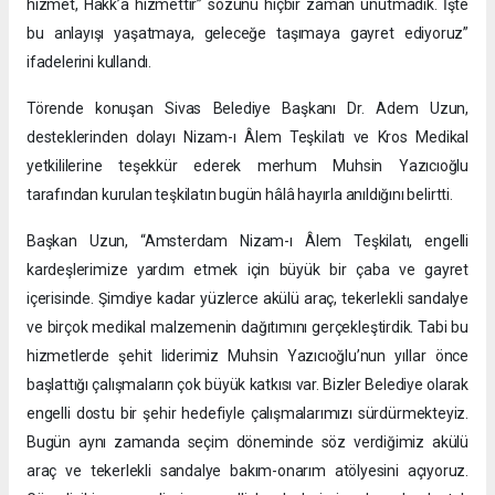
hizmet, Hakk’a hizmettir” sözünü hiçbir zaman unutmadık. İşte
bu anlayışı yaşatmaya, geleceğe taşımaya gayret ediyoruz”
ifadelerini kullandı.
Törende konuşan Sivas Belediye Başkanı Dr. Adem Uzun,
desteklerinden dolayı Nizam-ı Âlem Teşkilatı ve Kros Medikal
yetkililerine teşekkür ederek merhum Muhsin Yazıcıoğlu
tarafından kurulan teşkilatın bugün hâlâ hayırla anıldığını belirtti.
Başkan Uzun, “Amsterdam Nizam-ı Âlem Teşkilatı, engelli
kardeşlerimize yardım etmek için büyük bir çaba ve gayret
içerisinde. Şimdiye kadar yüzlerce akülü araç, tekerlekli sandalye
ve birçok medikal malzemenin dağıtımını gerçekleştirdik. Tabi bu
hizmetlerde şehit liderimiz Muhsin Yazıcıoğlu’nun yıllar önce
başlattığı çalışmaların çok büyük katkısı var. Bizler Belediye olarak
engelli dostu bir şehir hedefiyle çalışmalarımızı sürdürmekteyiz.
Bugün aynı zamanda seçim döneminde söz verdiğimiz akülü
araç ve tekerlekli sandalye bakım-onarım atölyesini açıyoruz.