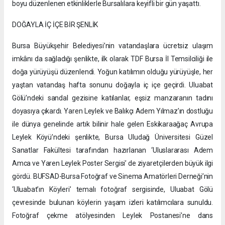
boyu düzenlenen etkinliklerle Bursalılara keyifli bir gün yaşattı.
DOĞAYLA İÇ İÇE BİR ŞENLİK
Bursa Büyükşehir Belediyesi’nin vatandaşlara ücretsiz ulaşım
imkânı da sağladığı şenlikte, ilk olarak TDF Bursa İl Temsilciliği ile
doğa yürüyüşü düzenlendi. Yoğun katılımın olduğu yürüyüşle, her
yaştan vatandaş hafta sonunu doğayla iç içe geçirdi. Uluabat
Gölü’ndeki sandal gezisine katılanlar, eşsiz manzaranın tadını
doyasıya çıkardı. Yaren Leylek ve Balıkçı Adem Yılmaz’ın dostluğu
ile dünya genelinde artık bilinir hale gelen Eskikaraağaç Avrupa
Leylek Köyü’ndeki şenlikte, Bursa Uludağ Üniversitesi Güzel
Sanatlar Fakültesi tarafından hazırlanan ‘Uluslararası Adem
Amca ve Yaren Leylek Poster Sergisi’ de ziyaretçilerden büyük ilgi
gördü. BUFSAD-Bursa Fotoğraf ve Sinema Amatörleri Derneği’nin
‘Uluabat’ın Köyleri’ temalı fotoğraf sergisinde, Uluabat Gölü
çevresinde bulunan köylerin yaşam izleri katılımcılara sunuldu.
Fotoğraf çekme atölyesinden Leylek Postanesi’ne dans