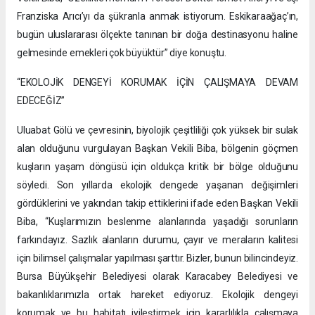
Franziska Arıcı’yı da şükranla anmak istiyorum. Eskikaraağaç’ın,
bugün uluslararası ölçekte tanınan bir doğa destinasyonu haline
gelmesinde emekleri çok büyüktür” diye konuştu.
“EKOLOJİK DENGEYİ KORUMAK İÇİN ÇALIŞMAYA DEVAM
EDECEĞİZ”
Uluabat Gölü ve çevresinin, biyolojik çeşitliliği çok yüksek bir sulak
alan olduğunu vurgulayan Başkan Vekili Biba, bölgenin göçmen
kuşların yaşam döngüsü için oldukça kritik bir bölge olduğunu
söyledi. Son yıllarda ekolojik dengede yaşanan değişimleri
gördüklerini ve yakından takip ettiklerini ifade eden Başkan Vekili
Biba, “Kuşlarımızın beslenme alanlarında yaşadığı sorunların
farkındayız. Sazlık alanların durumu, çayır ve meraların kalitesi
için bilimsel çalışmalar yapılması şarttır. Bizler, bunun bilincindeyiz.
Bursa Büyükşehir Belediyesi olarak Karacabey Belediyesi ve
bakanlıklarımızla ortak hareket ediyoruz. Ekolojik dengeyi
korumak ve bu habitatı iyileştirmek için kararlılıkla çalışmaya