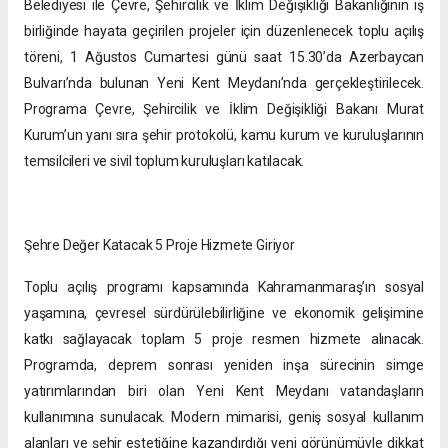
Belediyesi ile Çevre, Şehircilik ve İklim Değişikliği Bakanlığının iş
birliğinde hayata geçirilen projeler için düzenlenecek toplu açılış
töreni, 1 Ağustos Cumartesi günü saat 15.30’da Azerbaycan
Bulvarı’nda bulunan Yeni Kent Meydanı’nda gerçekleştirilecek.
Programa Çevre, Şehircilik ve İklim Değişikliği Bakanı Murat
Kurum’un yanı sıra şehir protokolü, kamu kurum ve kuruluşlarının
temsilcileri ve sivil toplum kuruluşları katılacak.
Şehre Değer Katacak 5 Proje Hizmete Giriyor
Toplu açılış programı kapsamında Kahramanmaraş’ın sosyal
yaşamına, çevresel sürdürülebilirliğine ve ekonomik gelişimine
katkı sağlayacak toplam 5 proje resmen hizmete alınacak.
Programda, deprem sonrası yeniden inşa sürecinin simge
yatırımlarından biri olan Yeni Kent Meydanı vatandaşların
kullanımına sunulacak. Modern mimarisi, geniş sosyal kullanım
alanları ve şehir estetiğine kazandırdığı yeni görünümüyle dikkat