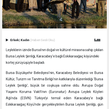
Erkek
|
Kadın
(Haberi Sesli Oku)
Leyleklerin izinde Bursa’nın doğal ve kültürel mirasına sahip çıkılan
Bursa Leylek Şenliği, Karacabey’e bağlı Eskikaraağaç köyündeki
kortej yürüyüşüyle başladı.
Bursa Büyükşehir Belediyesi’nin, Karacabey Belediyesi ve Bursa
Kültür, Turizm ve Tanıtma Birliği’nin katkılarıyla düzenlediği ‘Bursa
Leylek Şenliği’, büyük bir coşkuya sahne oldu. Avrupa Doğal
Yaşamı Koruma Vakfı’nın (Euronatur) Avrupa Leylek Köyleri
Ağı’nda (ESVN) Türkiye’yi temsil eden Karacabey’e bağlı
Eskikaraağaç Köyü’nde gerçekleştirilen Bursa Leylek Şenliği, gün