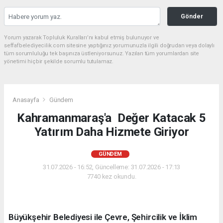
Gönder
Yorum yazarak Topluluk Kuralları’nı kabul etmiş bulunuyor ve
seffafbelediyecilik.com sitesine yaptığınız yorumunuzla ilgili doğrudan veya dolaylı
tüm sorumluluğu tek başınıza üstleniyorsunuz. Yazılan tüm yorumlardan site
yönetimi hiçbir şekilde sorumlu tutulamaz.
Anasayfa
Gündem
Kahramanmaraş'a Değer Katacak 5
Yatırım Daha Hizmete Giriyor
GÜNDEM
31.07.2026 - 16:52, Güncelleme: 31.07.2026 - 17:13
7740 kez okundu.
Büyükşehir Belediyesi ile Çevre, Şehircilik ve İklim