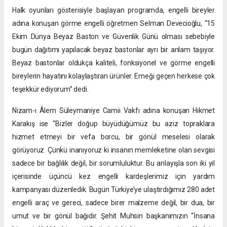
Halk oyunları gösterisiyle başlayan programda, engelli bireyler
adına konuşan görme engelli öğretmen Selman Devecioğlu, “15
Ekim Dünya Beyaz Baston ve Güvenlik Günü olması sebebiyle
bugün dağıtımı yapılacak beyaz bastonlar ayrı bir anlam taşıyor.
Beyaz bastonlar oldukça kaliteli, fonksiyonel ve görme engelli
bireylerin hayatını kolaylaştıran ürünler. Emeği geçen herkese çok
teşekkür ediyorum” dedi.
Nizam-ı Âlem Süleymaniye Camii Vakfı adına konuşan Hikmet
Karakış ise “Bizler doğup büyüdüğümüz bu aziz topraklara
hizmet etmeyi bir vefa borcu, bir gönül meselesi olarak
görüyoruz. Çünkü inanıyoruz ki insanın memleketine olan sevgisi
sadece bir bağlılık değil, bir sorumluluktur. Bu anlayışla son iki yıl
içerisinde üçüncü kez engelli kardeşlerimiz için yardım
kampanyası düzenledik. Bugün Türkiye’ye ulaştırdığımız 280 adet
engelli araç ve gereci, sadece birer malzeme değil, bir dua, bir
umut ve bir gönül bağıdır. Şehit Muhsin başkanımızın “İnsana