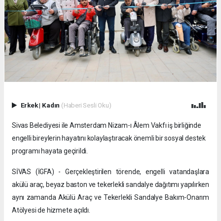
Erkek
|
Kadın
(Haberi Sesli Oku)
Sivas Belediyesi ile Amsterdam Nizam-ı Âlem Vakfı iş birliğinde
engelli bireylerin hayatını kolaylaştıracak önemli bir sosyal destek
programı hayata geçirildi.
SİVAS (İGFA) - Gerçekleştirilen törende, engelli vatandaşlara
akülü araç, beyaz baston ve tekerlekli sandalye dağıtımı yapılırken
aynı zamanda Akülü Araç ve Tekerlekli Sandalye Bakım-Onarım
Atölyesi de hizmete açıldı.