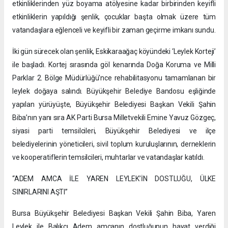
etkinliklerinden yüz boyama atölyesine kadar birbirinden keyifli
etkinliklerin yapıldığı şenlik, çocuklar başta olmak üzere tüm
vatandaşlara eğlenceli ve keyifli bir zaman geçirme imkanı sundu.
İki gün sürecek olan şenlik, Eskikaraağaç köyündeki ‘Leylek Korteji’
ile başladı. Kortej sırasında göl kenarında Doğa Koruma ve Milli
Parklar 2. Bölge Müdürlüğü'nce rehabilitasyonu tamamlanan bir
leylek doğaya salındı. Büyükşehir Belediye Bandosu eşliğinde
yapılan yürüyüşte, Büyükşehir Belediyesi Başkan Vekili Şahin
Biba’nın yanı sıra AK Parti Bursa Milletvekili Emine Yavuz Gözgeç,
siyasi parti temsilcileri, Büyükşehir Belediyesi ve ilçe
belediyelerinin yöneticileri, sivil toplum kuruluşlarının, derneklerin
ve kooperatiflerin temsilcileri, muhtarlar ve vatandaşlar katıldı.
“ADEM AMCA İLE YAREN LEYLEK’İN DOSTLUĞU, ÜLKE
SINIRLARINI AŞTI”
Bursa Büyükşehir Belediyesi Başkan Vekili Şahin Biba, Yaren
Leylek ile Balıkçı Adem amcanın dostluğunun hayat verdiği