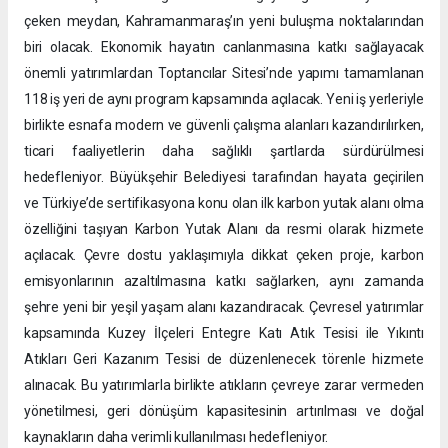
çeken meydan, Kahramanmaraş’ın yeni buluşma noktalarından
biri olacak. Ekonomik hayatın canlanmasına katkı sağlayacak
önemli yatırımlardan Toptancılar Sitesi’nde yapımı tamamlanan
118 iş yeri de aynı program kapsamında açılacak. Yeni iş yerleriyle
birlikte esnafa modern ve güvenli çalışma alanları kazandırılırken,
ticari faaliyetlerin daha sağlıklı şartlarda sürdürülmesi
hedefleniyor. Büyükşehir Belediyesi tarafından hayata geçirilen
ve Türkiye’de sertifikasyona konu olan ilk karbon yutak alanı olma
özelliğini taşıyan Karbon Yutak Alanı da resmi olarak hizmete
açılacak. Çevre dostu yaklaşımıyla dikkat çeken proje, karbon
emisyonlarının azaltılmasına katkı sağlarken, aynı zamanda
şehre yeni bir yeşil yaşam alanı kazandıracak. Çevresel yatırımlar
kapsamında Kuzey İlçeleri Entegre Katı Atık Tesisi ile Yıkıntı
Atıkları Geri Kazanım Tesisi de düzenlenecek törenle hizmete
alınacak. Bu yatırımlarla birlikte atıkların çevreye zarar vermeden
yönetilmesi, geri dönüşüm kapasitesinin artırılması ve doğal
kaynakların daha verimli kullanılması hedefleniyor.