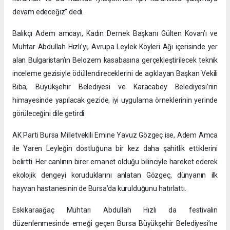
devam edeceğiz” dedi.
Balıkçı Adem amcayı, Kadın Dernek Başkanı Gülten Kovan’ı ve
Muhtar Abdullah Hızlı’yı, Avrupa Leylek Köyleri Ağı içerisinde yer
alan Bulgaristan’ın Belozem kasabasına gerçekleştirilecek teknik
inceleme gezisiyle ödüllendireceklerini de açıklayan Başkan Vekili
Biba, Büyükşehir Belediyesi ve Karacabey Belediyesi’nin
himayesinde yapılacak gezide, iyi uygulama örneklerinin yerinde
görüleceğini dile getirdi.
AK Parti Bursa Milletvekili Emine Yavuz Gözgeç ise, Adem Amca
ile Yaren Leyleğin dostluğuna bir kez daha şahitlik ettiklerini
belirtti. Her canlının birer emanet olduğu bilinciyle hareket ederek
ekolojik dengeyi koruduklarını anlatan Gözgeç, dünyanın ilk
hayvan hastanesinin de Bursa’da kurulduğunu hatırlattı.
Eskikaraağaç Muhtarı Abdullah Hızlı da festivalin
düzenlenmesinde emeği geçen Bursa Büyükşehir Belediyesi’ne