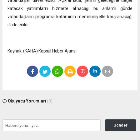
vatandaşlar davet edildi. Açıklamada, şehrin geleceğine değer
katacak yatırımların hizmete alınacağı bu anlamlı günde
vatandaşların programa katılımının memnuniyetle karşılanacağı
ifade edildi.
Kaynak: (KAHA) Kapsül Haber Ajansı
Okuyucu Yorumları
(0)
Gönder
Yorum yazarak Topluluk Kuralları’nı kabul etmiş bulunuyor ve