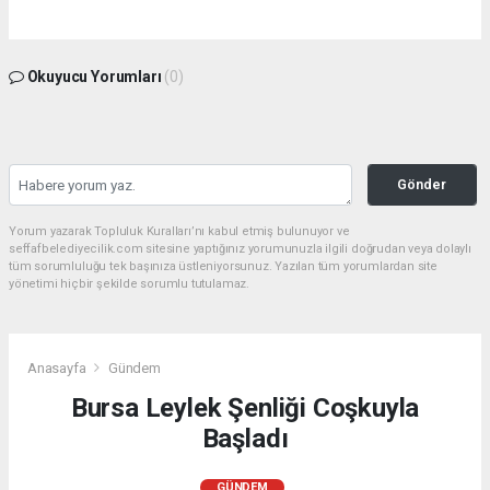
Okuyucu Yorumları
(0)
Gönder
Yorum yazarak Topluluk Kuralları’nı kabul etmiş bulunuyor ve
seffafbelediyecilik.com sitesine yaptığınız yorumunuzla ilgili doğrudan veya dolaylı
tüm sorumluluğu tek başınıza üstleniyorsunuz. Yazılan tüm yorumlardan site
yönetimi hiçbir şekilde sorumlu tutulamaz.
Anasayfa
Gündem
Bursa Leylek Şenliği Coşkuyla
Başladı
GÜNDEM